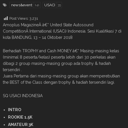
news&event
USACI
141
35
Post Views:
3,231
Amoplus MagazineÂ â€“ United State Autosound
CompetitionÂ International (USACi) Indonesia. Sesi Kualifikasi 7 di
kota BANDUNG, 13 – 14 Oktober 2018
Berhadiah TROPHY and Cash MONEY â€“ Masing-masing kelas
(minimal 8 peserta/kelas) peserta lebih dari 30 perkelas akan
dibagi 2 group masing-masing group ada trophy & hadiah
tersendiri .
Juara Pertama dari masing-masing group akan memperebutkan
the BEST of the Class dengan trophy & hadiah tersendiri lagi.
SQ USACI INDONESIA
INTRO
ROOKIE 1.5K
AMATEUR 3K