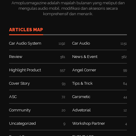
Amoplusmagazine adalah majalah bulanan yang meliput dan
mengulas audio mobil, modifikasi dan aksesoris secara
komprehensif dan menarik.
ARTICLES MAP
Car Audio System
Car Audio
1192
1151
Review
News & Event
581
562
Highlight Product
Angel Corner
557
99
Cover Story
Tips & Trick
93
84
ASC
Carsmetic
72
44
Community
Advetorial
20
12
Uncategorized
Workshop Partner
9
4