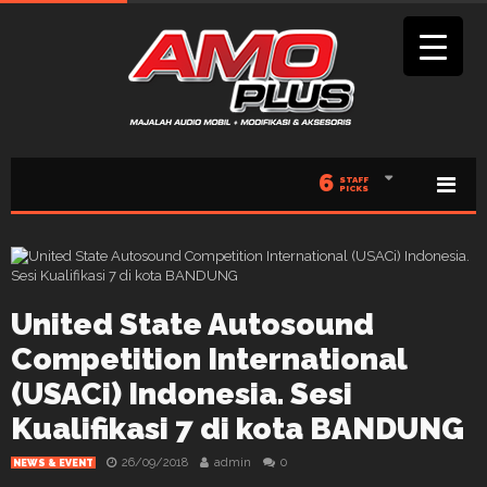
6
STAFF
PICKS
United State Autosound
Competition International
(USACi) Indonesia. Sesi
Kualifikasi 7 di kota BANDUNG
26/09/2018
admin
0
NEWS & EVENT