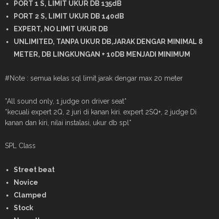
PORT 1 S, LIMIT UKUR DB 135dB
PORT 2 S, LIMIT UKUR DB 140dB
EXPERT, NO LIMIT UKUR DB
UNLIMITED, TANPA UKUR DB,JARAK DENGAR MINIMAL 8
METER, DB LINGKUNGAN + 10DB MENJADI MINIMUM
#Note : semua kelas sql limit jarak dengar max 20 meter
*All sound only, 1 judge on driver seat*
*kecuali expert 2Q, 2 juri di kanan kiri. expert 2SQ+, 2 judge Di
kanan dan kiri, nilai instalasi, ukur db spl*
SPL Class
Street beat
Novice
Clamped
Stock