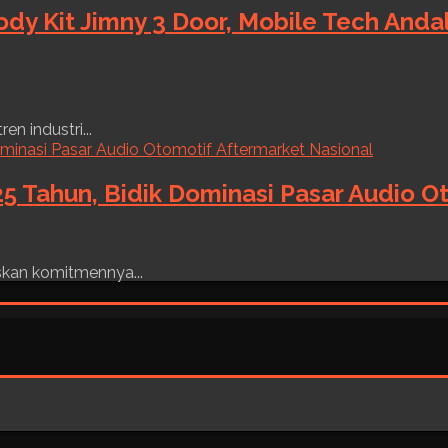
ody Kit Jimny 3 Door, Mobile Tech And
n industri...
5 Tahun, Bidik Dominasi Pasar Audio O
skan komitmennya...