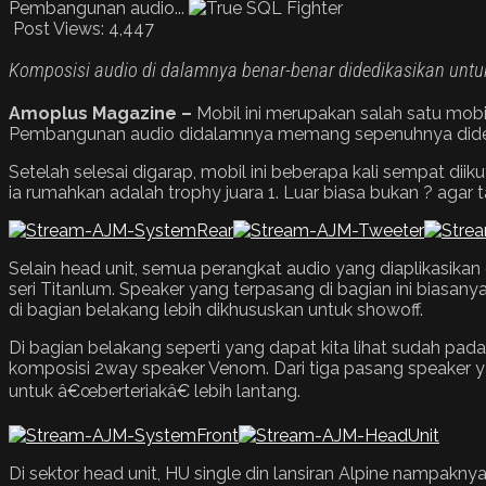
Pembangunan audio...
Post Views:
4,447
Komposisi audio di dalamnya benar-benar didedikasikan untu
Amoplus Magazine –
Mobil ini merupakan salah satu mob
Pembangunan audio didalamnya memang sepenuhnya didedikas
Setelah selesai digarap, mobil ini beberapa kali sempat di
ia rumahkan adalah trophy juara 1. Luar biasa bukan ? agar 
Selain head unit, semua perangkat audio yang diaplikasikan 
seri Titanlum. Speaker yang terpasang di bagian ini biasa
di bagian belakang lebih dikhususkan untuk showoff.
Di bagian belakang seperti yang dapat kita lihat sudah pad
komposisi 2way speaker Venom. Dari tiga pasang speaker 
untuk â€œberteriakâ€ lebih lantang.
Di sektor head unit, HU single din lansiran Alpine nampakny