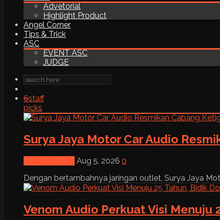
Advetorial
Highlight Product
Angel Corner
Tips & Trick
ASC
EVENT ASC
JUDGE
6
staff
picks
Surya Jaya Motor Car Audio Resmi
News & Event
Aug 5, 2026
0
Dengan bertambahnya jaringan outlet, Surya Jaya Moto
Venom Audio Perkuat Visi Menuju 2