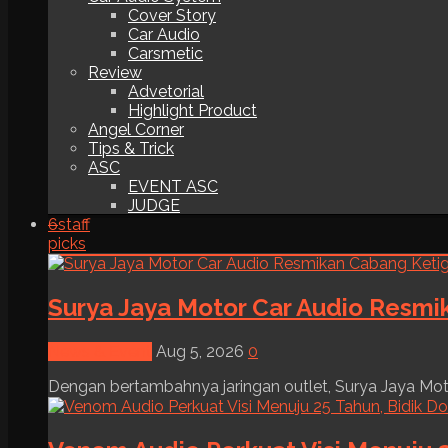
Cover Story
Car Audio
Carsmetic
Review
Advetorial
Highlight Product
Angel Corner
Tips & Trick
ASC
EVENT ASC
JUDGE
6
staff
picks
Surya Jaya Motor Car Audio Resmi
News & Event
Aug 5, 2026
0
Dengan bertambahnya jaringan outlet, Surya Jaya Moto