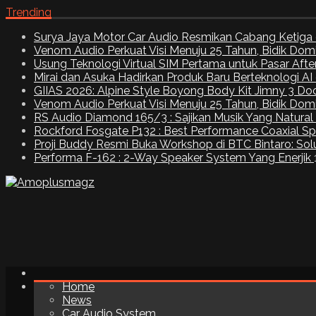
Trending
Surya Jaya Motor Car Audio Resmikan Cabang Ketiga 
Venom Audio Perkuat Visi Menuju 25 Tahun, Bidik Dom
Usung Teknologi Virtual SIM Pertama untuk Pasar Aft
Mirai dan Asuka Hadirkan Produk Baru Berteknologi A
GIIAS 2026: Alpine Style Boyong Body Kit Jimny 3 Do
Venom Audio Perkuat Visi Menuju 25 Tahun, Bidik Dom
RS Audio Diamond 165/3 : Sajikan Musik Yang Natural
Rockford Fosgate P132 : Best Performance Coaxial S
Proji Buddy Resmi Buka Workshop di BTC Bintaro: Solu
Performa F-162 : 2-Way Speaker System Yang Enerjik
Home
News
Car Audio System