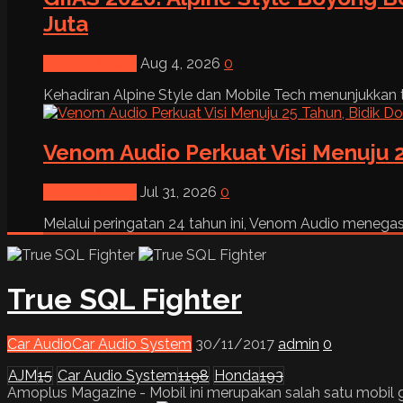
Juta
News & Event
Aug 4, 2026
0
Kehadiran Alpine Style dan Mobile Tech menunjukkan tre
Venom Audio Perkuat Visi Menuju 2
News & Event
Jul 31, 2026
0
Melalui peringatan 24 tahun ini, Venom Audio menega
True SQL Fighter
Car Audio
Car Audio System
30/11/2017
admin
0
AJM
15
Car Audio System
1198
Honda
193
Amoplus Magazine - Mobil ini merupakan salah satu mobil