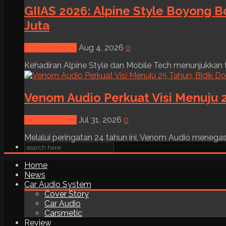
GIIAS 2026: Alpine Style Boyong B
Juta
News & Event
Aug 4, 2026
0
Kehadiran Alpine Style dan Mobile Tech menunjukkan tre
Venom Audio Perkuat Visi Menuju 2
News & Event
Jul 31, 2026
0
Melalui peringatan 24 tahun ini, Venom Audio menega
Home
News
Car Audio System
Cover Story
Car Audio
Carsmetic
Review