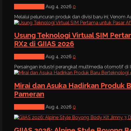
News & Event
Aug 4, 2026
0
Melalui peluncuran produk dan divisi baru ini, Venom Au
Usung Teknologi Virtual SIM Pert
RX2 di GIIAS 2026
News & Event
Aug 4, 2026
0
Persaingan industri perangkat multimedia otomotif di I
Mirai dan Asuka Hadirkan Produk B
Pameran
News & Event
Aug 4, 2026
0
GIIAS 2026: Alpine Style Boyong B