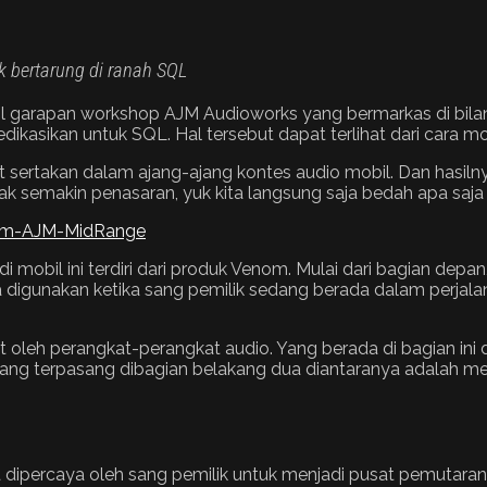
k bertarung di ranah SQL
il garapan workshop AJM Audioworks yang bermarkas di bila
ikan untuk SQL. Hal tersebut dapat terlihat dari cara mobi
ikut sertakan dalam ajang-ajang kontes audio mobil. Dan hasi
tak semakin penasaran, yuk kita langsung saja bedah apa saja 
di mobil ini terdiri dari produk Venom. Mulai dari bagian de
nya digunakan ketika sang pemilik sedang berada dalam perja
at oleh perangkat-perangkat audio. Yang berada di bagian in
yang terpasang dibagian belakang dua diantaranya adalah 
a dipercaya oleh sang pemilik untuk menjadi pusat pemutaran 