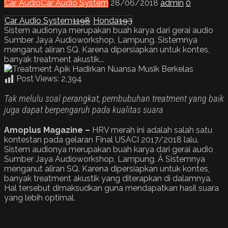
Car Audio
Car Audio System
28/06/2018
admin
0
Car Audio System
1198
Honda
193
Sistem audionya merupakan buah karya dari gerai audio
Sumber Jaya Audioworkshop, Lampung. Sistemnya
menganut aliran SQ. Karena dipersiapkan untuk kontes,
banyak treatment akustik...
Post Views:
2,394
Tak melulu soal perangkat, pembubuhan treatment yang baik
juga dapat berpengaruh pada kualitas suara
Amoplus Magazine –
HRV merah ini adalah salah satu
kontestan pada gelaran Final USACI 2017/2018 lalu.
Sistem audionya merupakan buah karya dari gerai audio
Sumber Jaya Audioworkshop, Lampung. Â Sistemnya
menganut aliran SQ. Karena dipersiapkan untuk kontes,
banyak treatment akustik yang diterapkan di dalamnya.
Hal tersebut dimaksudkan guna mendapatkan hasil suara
yang lebih optimal.