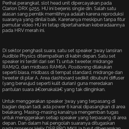
Perihal perangkat, slot head unit dipercayakan pada
Clarion DRX 9255. HU ini berjenis single din. Salah satu
alasan sang pemilik memilihnya adalah karena reproduksi
suaranya yang dinilai baik. Karenanya meskipun tanpa fitur
pemutar video HU ini tetap dipertahankan keberadaannya
pada HRV merah ini.
Di sektor penghasil suara, satu set speaker 3way lansiran
Audible Physics ditempatkan di kabin depan. Satu set
speaker ini terdiri dari seri T1 untuk tweeter, midrange
RAM2Q, dan midbass RAM6A.
Positioning
dilakukan
seperti biasa, midbass di tempat standard, midrange dan
tweeter di pilar A. Area dashboard sedikit dibubuhi diffuser
(yang berwujud seperti kulit durian) guna meredakan
pantulan suara â€œnakalâ€ yang tak diinginkan.
Untuk menggerakan speaker 3way yang terpasang di
bagian depan tadi, ada power 6 kanal dipasangkan di area
belakang. Masing-masing kanalnya mengemban tugas
untuk menggerakan setiap speaker yang terpasang di area
depan. Dan dalam hal pengolah suaranya ditugaskan
pada prosesor Helix DSP PRO MKII, ia turut dibenamkan