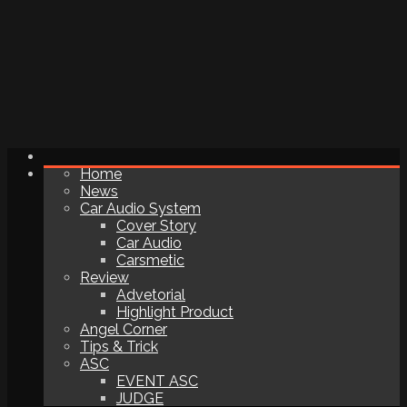
Home
News
Car Audio System
Cover Story
Car Audio
Carsmetic
Review
Advetorial
Highlight Product
Angel Corner
Tips & Trick
ASC
EVENT ASC
JUDGE