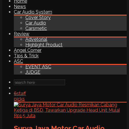
Home
News
Car Audio System
Cover Story
Car Audio
Carsmetic
Review
Advetorial
Highlight Product
Angel Corner
Tips & Trick
ASC
EVENT ASC
JUDGE
6
staff
picks
Surya Jaya Motor Car Audio