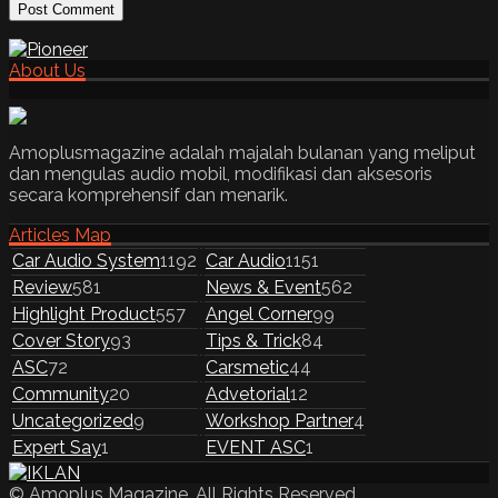
About Us
Amoplusmagazine adalah majalah bulanan yang meliput
dan mengulas audio mobil, modifikasi dan aksesoris
secara komprehensif dan menarik.
Articles Map
Car Audio System
1192
Car Audio
1151
Review
581
News & Event
562
Highlight Product
557
Angel Corner
99
Cover Story
93
Tips & Trick
84
ASC
72
Carsmetic
44
Community
20
Advetorial
12
Uncategorized
9
Workshop Partner
4
Expert Say
1
EVENT ASC
1
© Amoplus Magazine. All Rights Reserved