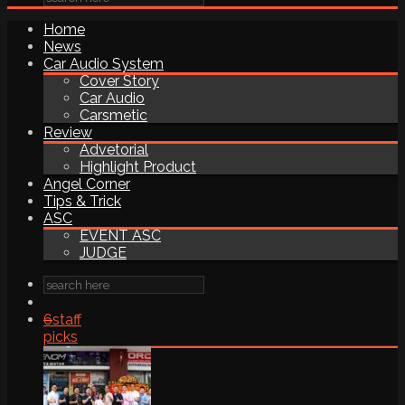
Home
News
Car Audio System
Cover Story
Car Audio
Carsmetic
Review
Advetorial
Highlight Product
Angel Corner
Tips & Trick
ASC
EVENT ASC
JUDGE
6
staff
picks