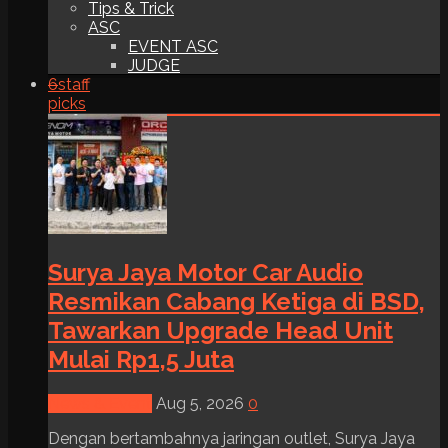
Tips & Trick
ASC
EVENT ASC
JUDGE
6
staff
picks
Surya Jaya Motor Car Audio
Resmikan Cabang Ketiga di BSD,
Tawarkan Upgrade Head Unit
Mulai Rp1,5 Juta
News & Event
Aug 5, 2026
0
Dengan bertambahnya jaringan outlet, Surya Jaya