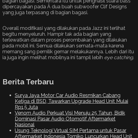
bagian bagasi. Sementara itu untuk penghasil suara bass
dipercayakan pada Â dua buah subwoofer Clif Designs
yang juga terpasang di bagian bagasi.
Overall modifikasi yang dilakukan pada Jazz ini terlihat
begitu menyeluruh. Hampir tak ada bagian yang
terlewatkan dalam proses perombakan yang dilakukan
pada mobil ini. Semua dilakukan semata-mata karena
memang sang pemilik gemar melakukannya. Lebih dari itu
ia juga ingin melihat mobilnya ini tampil lebih
eye catching
.
Berita Terbaru
Surya Jaya Motor Car Audio Resmikan Cabang
Ketiga di BSD, Tawarkan Upgrade Head Unit Mulai
Rp1,5 Juta
Venom Audio Perkuat Visi Menuju 25 Tahun, Bidik
Dominasi Pasar Audio Otomotif Aftermarket
Nasional
Usung Teknologi Virtual SIM Pertama untuk Pasar
Aftermarket Indonesia Tomiko Luncurkan Head Unit