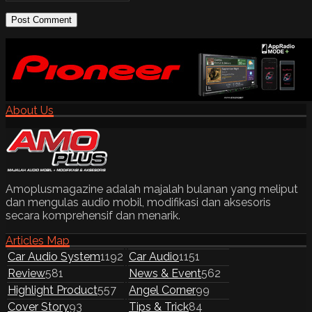
About Us
Amoplusmagazine adalah majalah bulanan yang meliput
dan mengulas audio mobil, modifikasi dan aksesoris
secara komprehensif dan menarik.
Articles Map
Car Audio System
1192
Car Audio
1151
Review
581
News & Event
562
Highlight Product
557
Angel Corner
99
Cover Story
93
Tips & Trick
84