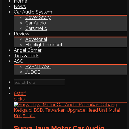
Home
News
Car Audio System
Cover Story
Car Audio
Carsmetic
Review
Advetorial
Highlight Product
Angel Corner
Tips & Trick
ASC
EVENT ASC
JUDGE
6
staff
picks
Surya Jaya Motor Car Audio