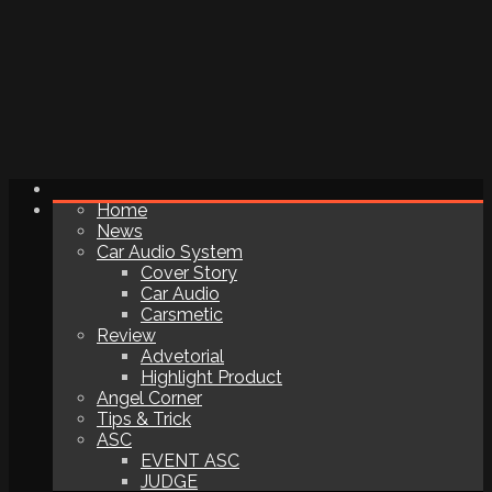
Home
News
Car Audio System
Cover Story
Car Audio
Carsmetic
Review
Advetorial
Highlight Product
Angel Corner
Tips & Trick
ASC
EVENT ASC
JUDGE