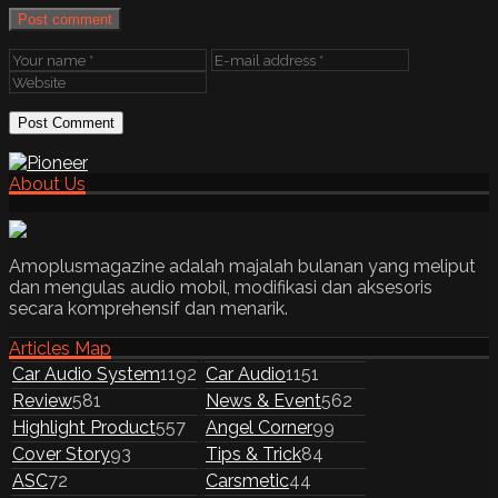
Post comment
About Us
Amoplusmagazine adalah majalah bulanan yang meliput
dan mengulas audio mobil, modifikasi dan aksesoris
secara komprehensif dan menarik.
Articles Map
Car Audio System
1192
Car Audio
1151
Review
581
News & Event
562
Highlight Product
557
Angel Corner
99
Cover Story
93
Tips & Trick
84
ASC
72
Carsmetic
44