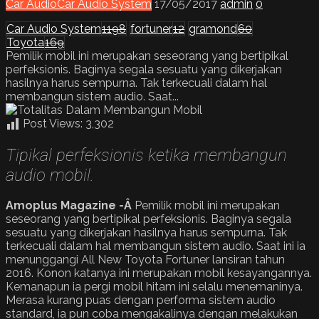
Car Audio
Car Audio System
17/05/2017
admin
0
Car Audio System
1198
fortuner
12
gramond
60
Toyota
169
Pemilik mobil ini merupakan seseorang yang bertipikal
perfeksionis. Baginya segala sesuatu yang dikerjakan
hasilnya harus sempurna. Tak terkecuali dalam hal
membangun sistem audio. Saat...
Post Views:
3,302
Tipikal perfeksionis ketika membangun
audio mobil.
Amoplus Magazine -Â
Pemilik mobil ini merupakan
seseorang yang bertipikal perfeksionis. Baginya segala
sesuatu yang dikerjakan hasilnya harus sempurna. Tak
terkecuali dalam hal membangun sistem audio. Saat ini ia
menunggangi All New Toyota Fortuner lansiran tahun
2016. Konon katanya ini merupakan mobil kesayangannya.
Kemanapun ia pergi mobil hitam ini selalu menemaninya.
Merasa kurang puas dengan performa sistem audio
standard, ia pun coba mengakalinya dengan melakukan