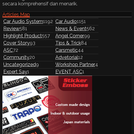
secara komprehensif dan menarik.
Articles Map
Car Audio System
1192
Car Audio
1151
Review
581
News & Event
562
Highlight Product
557
Angel Corner
99
Cover Story
93
Tips & Trick
84
ASC
72
Carsmetic
44
Community
20
Advetorial
12
Uncategorized
9
Workshop Partner
4
Expert Say
1
EVENT ASC
1