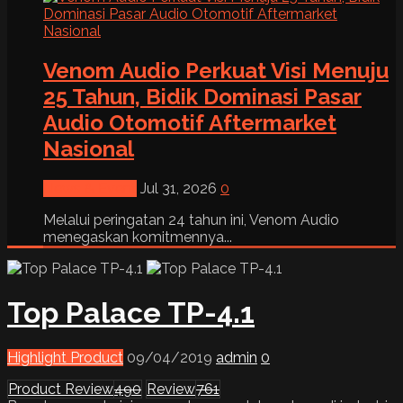
Venom Audio Perkuat Visi Menuju
25 Tahun, Bidik Dominasi Pasar
Audio Otomotif Aftermarket
Nasional
News & Event
Jul 31, 2026
0
Melalui peringatan 24 tahun ini, Venom Audio
menegaskan komitmennya...
Top Palace TP-4.1
Highlight Product
09/04/2019
admin
0
Product Review
490
Review
761