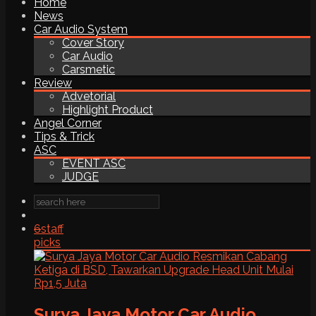
Home
News
Car Audio System
Cover Story
Car Audio
Carsmetic
Review
Advetorial
Highlight Product
Angel Corner
Tips & Trick
ASC
EVENT ASC
JUDGE
6
staff
picks
Surya Jaya Motor Car Audio