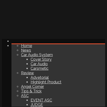
Home
News
Car Audio System
Cover Story
Car Audio
Carsmetic
Review
Advetorial
Highlight Product
Angel Corner
Tips & Trick
ASC
EVENT ASC
JUDGE