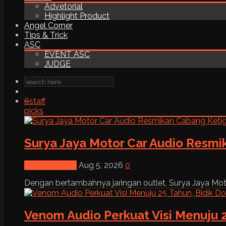
Advetorial
Highlight Product
Angel Corner
Tips & Trick
ASC
EVENT ASC
JUDGE
6
staff
picks
Surya Jaya Motor Car Audio Resmi
News & Event
Aug 5, 2026
0
Dengan bertambahnya jaringan outlet, Surya Jaya Moto
Venom Audio Perkuat Visi Menuju 2