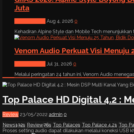
Juta
News & Event
Aug 4, 2026
0
Kehadiran Alpine Style dan Mobile Tech menunjukkan tre
Venom Audio Perkuat Visi Menuju 2
News & Event
Jul 31, 2026
0
Melalui peringatan 24 tahun ini, Venom Audio menega
Top Palace HD Digital 4.2 : 
Review
23/05/2022
admin
0
News
1321
Review
761
Top Palace
1
Top Palace 4.2
1
Top Pa
Proses setting audio dapat dilakukan melalui koneksi USB 