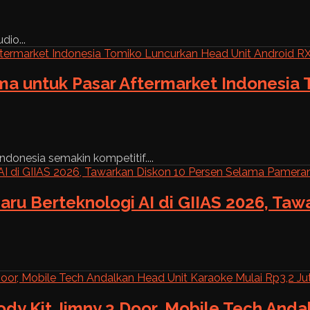
dio...
ama untuk Pasar Aftermarket Indonesia
ndonesia semakin kompetitif....
aru Berteknologi AI di GIIAS 2026, Ta
ody Kit Jimny 3 Door, Mobile Tech And