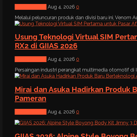
News & Event
Aug 4, 2026
0
Melalui peluncuran produk dan divisi baru ini, Venom Au
Usung Teknologi Virtual SIM Pert
RX2 di GIIAS 2026
News & Event
Aug 4, 2026
0
Persaingan industri perangkat multimedia otomotif di I
Mirai dan Asuka Hadirkan Produk B
Pameran
News & Event
Aug 4, 2026
0
GIIAS 2026: Alpine Style Boyong B