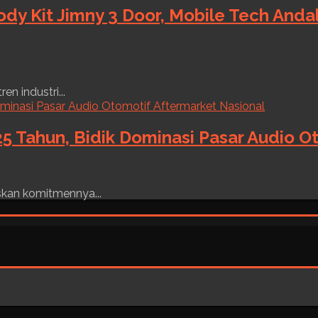
ody Kit Jimny 3 Door, Mobile Tech And
n industri...
5 Tahun, Bidik Dominasi Pasar Audio O
skan komitmennya...