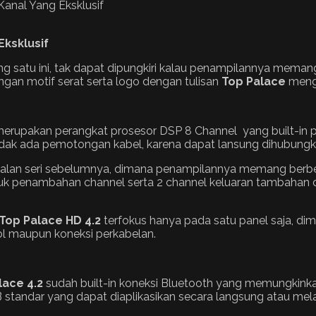
Eksklusif
g satu ini, tak dapat dipungkiri kalau penampilannya meman
n motif serat serta logo dengan tulisan
Top Palace
mengg
rupakan perangkat prosesor DSP 8 Channel yang built-in pen
 tidak ada pemotongan kabel, karena dapat lansung dihubungk
alan seri sebelumnya, dimana penampilannya memang berbeda 
ermasuk penambahan channel serta 2 channel keluaran tambaha
Top Palace HD 4.2
terfokus hanya pada satu panel saja, dim
rol maupun koneksi perkabelan.
lace 4.2
sudah built-in koneksi Bluetooth yang memungkinka
B standar yang dapat diaplikasikan secara langsung atau mel