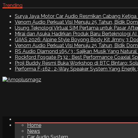
Trending
Surya Jaya Motor Car Audio Resmikan Cabang Ketiga 
Venom Audio Perkuat Visi Menuju 25 Tahun, Bidik Dom
Usung Teknologi Virtual SIM Pertama untuk Pasar Aft
Mirai dan Asuka Hadirkan Produk Baru Berteknologi A
GIIAS 2026: Alpine Style Boyong Body Kit Jimny 3 Do
Venom Audio Perkuat Visi Menuju 25 Tahun, Bidik Dom
RS Audio Diamond 165/3 : Sajikan Musik Yang Natural
Rockford Fosgate P132 : Best Performance Coaxial S
Proji Buddy Resmi Buka Workshop di BTC Bintaro: Solu
Performa F-162 : 2-Way Speaker System Yang Enerjik
Home
News
Car Audio System