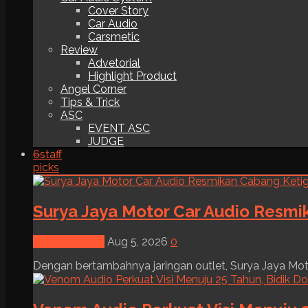
Cover Story
Car Audio
Carsmetic
Review
Advetorial
Highlight Product
Angel Corner
Tips & Trick
ASC
EVENT ASC
JUDGE
6
staff
picks
Surya Jaya Motor Car Audio Resmi
News & Event
Aug 5, 2026
0
Dengan bertambahnya jaringan outlet, Surya Jaya Moto