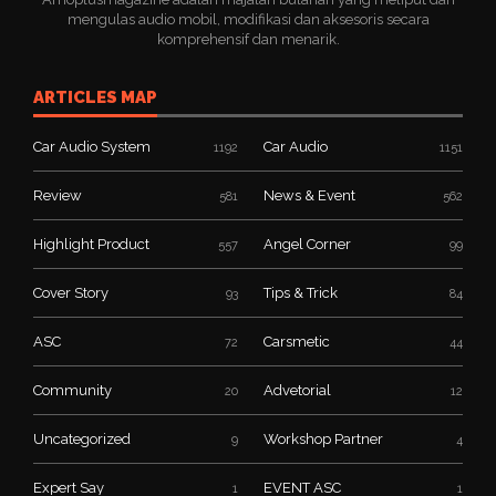
mengulas audio mobil, modifikasi dan aksesoris secara
komprehensif dan menarik.
ARTICLES MAP
Car Audio System
Car Audio
1192
1151
Review
News & Event
581
562
Highlight Product
Angel Corner
557
99
Cover Story
Tips & Trick
93
84
ASC
Carsmetic
72
44
Community
Advetorial
20
12
Uncategorized
Workshop Partner
9
4
Expert Say
EVENT ASC
1
1