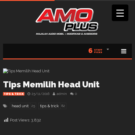
6
STAFF
PICKS
Tips Memilih Head Unit
25/11/2016
admin
0
TIPS & TRICK
head unit
tips & trick
25
82
Post Views:
3,832