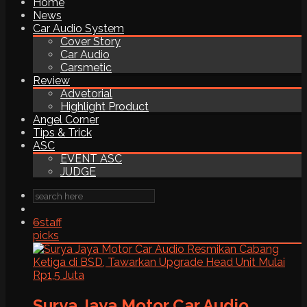
Home
News
Car Audio System
Cover Story
Car Audio
Carsmetic
Review
Advetorial
Highlight Product
Angel Corner
Tips & Trick
ASC
EVENT ASC
JUDGE
6
staff
picks
Surya Jaya Motor Car Audio