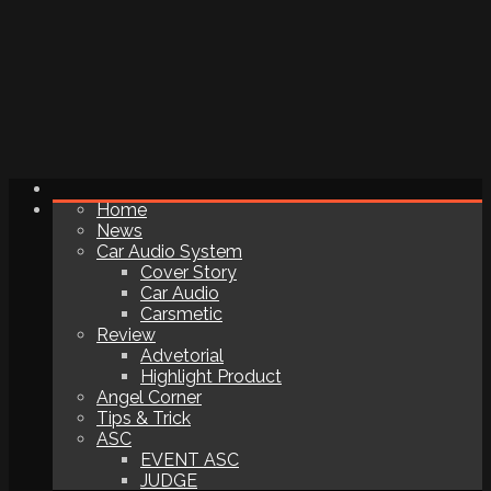
Home
News
Car Audio System
Cover Story
Car Audio
Carsmetic
Review
Advetorial
Highlight Product
Angel Corner
Tips & Trick
ASC
EVENT ASC
JUDGE