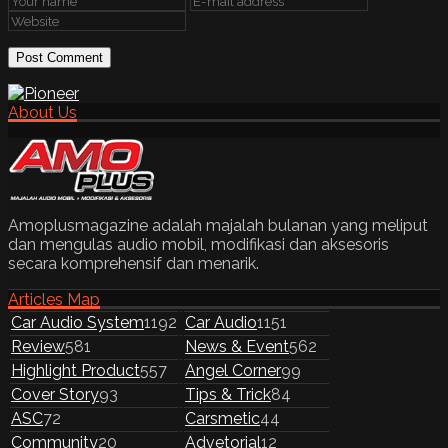
About Us
Amoplusmagazine adalah majalah bulanan yang meliput
dan mengulas audio mobil, modifikasi dan aksesoris
secara komprehensif dan menarik.
Articles Map
Car Audio System
1192
Car Audio
1151
Review
581
News & Event
562
Highlight Product
557
Angel Corner
99
Cover Story
93
Tips & Trick
84
ASC
72
Carsmetic
44
Community
20
Advetorial
12