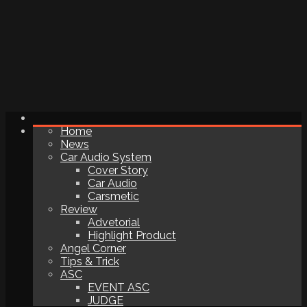
Home
News
Car Audio System
Cover Story
Car Audio
Carsmetic
Review
Advetorial
Highlight Product
Angel Corner
Tips & Trick
ASC
EVENT ASC
JUDGE