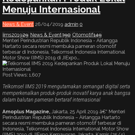
Menuju Internasional
News & Event
26/04/2019
admin
0
iims2019
29
News & Event
390
Otomotif
149
Menteri Perindustrian Republik Indonesia - Airlangga
Hartarto secara resmi membuka pameran otomotif
terbesar di Indonesia, Telkomsel Indonesia International
Motor Show (IIMS) 2019 di JIExpo...
Post Views:
1,607
Telkomsel IIMS 2019 mengutamakan semangat digital serta
memperkenalkan produk-produk inovatif karya anak bangsa
dalam balutan pameran bertaraf internasional
Amoplus Magazine,
Jakarta, 25 April 2019 â€“ Menteri
Perindustrian Republik Indonesia – Airlangga Hartarto
secara resmi membuka pameran otomotif terbesar di
Indonesia, Telkomsel Indonesia International Motor Show
(IIMS) 2019 di JIExpo Kemayoran, Jakarta, Kamis (25/4).