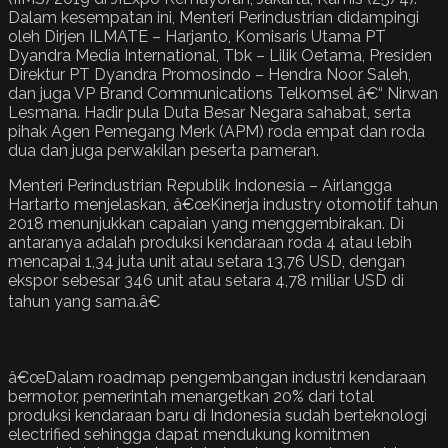
Dalam kesempatan ini, Menteri Perindustrian didampingi
oleh Dirjen ILMATE – Harjanto, Komisaris Utama PT
Dyandra Media International, Tbk – Lilik Oetama, Presiden
Direktur PT Dyandra Promosindo – Hendra Noor Saleh,
dan juga VP Brand Communications Telkomsel â€“ Nirwan
Lesmana. Hadir pula Duta Besar Negara sahabat, serta
pihak Agen Pemegang Merk (APM) roda empat dan roda
dua dan juga perwakilan peserta pameran.
Menteri Perindustrian Republik Indonesia – Airlangga
Hartarto menjelaskan, â€œKinerja industry otomotif tahun
2018 menunjukkan capaian yang menggembirakan. Di
antaranya adalah produksi kendaraan roda 4 atau lebih
mencapai 1,34 juta unit atau setara 13,76 USD, dengan
ekspor sebesar 346 unit atau setara 4,78 miliar USD di
tahun yang sama.â€
â€œDalam roadmap pengembangan industri kendaraan
bermotor, pemerintah menargetkan 20% dari total
produksi kendaraan baru di Indonesia sudah berteknologi
electrified sehingga dapat mendukung komitmen