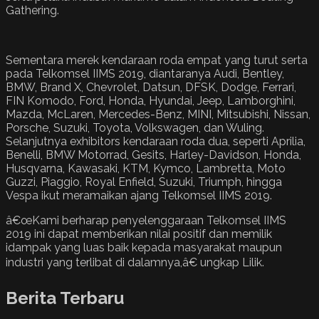
Gathering.
Sementara merek kendaraan roda empat yang turut serta
pada Telkomsel IIMS 2019, diantaranya Audi, Bentley,
BMW, Brand X, Chevrolet, Datsun, DFSK, Dodge, Ferrari,
FIN Komodo, Ford, Honda, Hyundai, Jeep, Lamborghini,
Mazda, McLaren, Mercedes-Benz, MINI, Mitsubishi, Nissan,
Porsche, Suzuki, Toyota, Volkswagen, dan Wuling.
Selanjutnya exhibitors kendaraan roda dua, seperti Aprilia,
Benelli, BMW Motorrad, Gesits, Harley-Davidson, Honda,
Husqvarna, Kawasaki, KTM, Kymco, Lambretta, Moto
Guzzi, Piaggio, Royal Enfield, Suzuki, Triumph, hingga
Vespa ikut meramaikan ajang Telkomsel IIMS 2019.
â€œKami berharap penyelenggaraan Telkomsel IIMS
2019 ini dapat memberikan nilai positif dan memilik
idampak yang luas baik kepada masyarakat maupun
industri yang terlibat di dalamnya,â€ ungkap Lilik.
Berita Terbaru