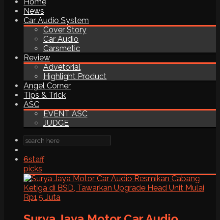
Home
News
Car Audio System
Cover Story
Car Audio
Carsmetic
Review
Advetorial
Highlight Product
Angel Corner
Tips & Trick
ASC
EVENT ASC
JUDGE
6
staff
picks
Surya Jaya Motor Car Audio