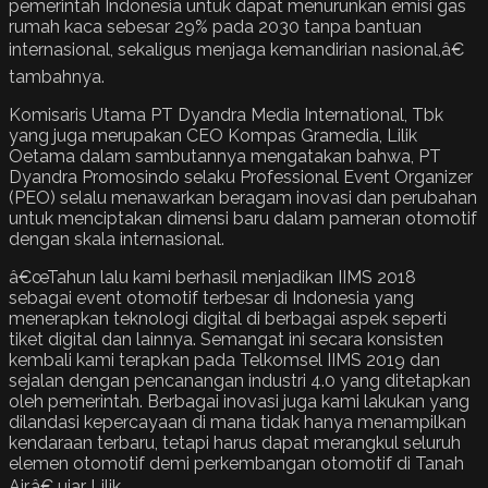
pemerintah Indonesia untuk dapat menurunkan emisi gas
rumah kaca sebesar 29% pada 2030 tanpa bantuan
internasional, sekaligus menjaga kemandirian nasional,â€
tambahnya.
Komisaris Utama PT Dyandra Media International, Tbk
yang juga merupakan CEO Kompas Gramedia, Lilik
Oetama dalam sambutannya mengatakan bahwa, PT
Dyandra Promosindo selaku Professional Event Organizer
(PEO) selalu menawarkan beragam inovasi dan perubahan
untuk menciptakan dimensi baru dalam pameran otomotif
dengan skala internasional.
â€œTahun lalu kami berhasil menjadikan IIMS 2018
sebagai event otomotif terbesar di Indonesia yang
menerapkan teknologi digital di berbagai aspek seperti
tiket digital dan lainnya. Semangat ini secara konsisten
kembali kami terapkan pada Telkomsel IIMS 2019 dan
sejalan dengan pencanangan industri 4.0 yang ditetapkan
oleh pemerintah. Berbagai inovasi juga kami lakukan yang
dilandasi kepercayaan di mana tidak hanya menampilkan
kendaraan terbaru, tetapi harus dapat merangkul seluruh
elemen otomotif demi perkembangan otomotif di Tanah
Air,â€ ujar Lilik.