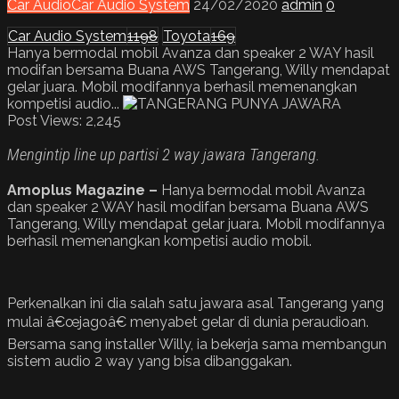
Car Audio
Car Audio System
24/02/2020
admin
0
Car Audio System
1198
Toyota
169
Hanya bermodal mobil Avanza dan speaker 2 WAY hasil
modifan bersama Buana AWS Tangerang, Willy mendapat
gelar juara. Mobil modifannya berhasil memenangkan
kompetisi audio...
Post Views:
2,245
Mengintip line up partisi 2 way jawara Tangerang.
Amoplus Magazine –
Hanya bermodal mobil Avanza
dan speaker 2 WAY hasil modifan bersama Buana AWS
Tangerang, Willy mendapat gelar juara. Mobil modifannya
berhasil memenangkan kompetisi audio mobil.
Perkenalkan ini dia salah satu jawara asal Tangerang yang
mulai â€œjagoâ€ menyabet gelar di dunia peraudioan.
Bersama sang installer Willy, ia bekerja sama membangun
sistem audio 2 way yang bisa dibanggakan.