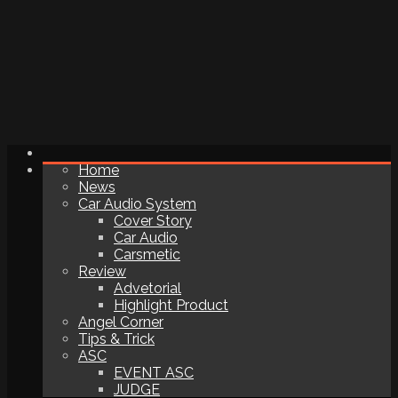
Home
News
Car Audio System
Cover Story
Car Audio
Carsmetic
Review
Advetorial
Highlight Product
Angel Corner
Tips & Trick
ASC
EVENT ASC
JUDGE