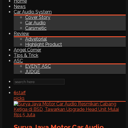
Home
News
Car Audio System
Cover Story
Car Audio
Carsmetic
Review
Advetorial
Highlight Product
Angel Corner
Tips & Trick
ASC
EVENT ASC
JUDGE
6
staff
picks
Surya Jaya Motor Car Audio