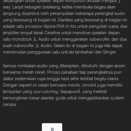
Sedangkan untuk speaker depan komposisi dirubah menjadi 3
way. Lanjut kebagian belakang, ketika membuka bagasi akan
langsung disambut oleh penampakan beberapa perangkat audio
yang terpasang di bagian ini. Diantara yang terpasang di bagian ini
adalah satu prosesor Alpine PXA H-701 untuk pengolah suara, dua
amplifier empat kanal Cerafine untuk mendrive speaker depan,
satu monoblok JL Audio untuk menggerakan subwoofer, dan dua
buah subwoofer JL Audio. Selain itu di bagian ini juga kita dapat
menemukan penggunaan satu unit aki tambahan dari Stinger.
Semua rombakan audio yang diterapkan, dibubuhi dengan aksen
berwarna merah cerah. Proses penataan tiap perangkatnya pun
diatur sedemikian rupa hingga hasil akhir terlihat begitu manis.
Dengan seperti ini selain bersuara merdu, simobil juga memiliki
tamppilan yang
eye catching
. SiapapunÂ yang melihat
kemungkinan besar akanter goda untuk mengaplikasikan system
serupa.
0