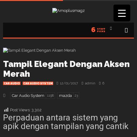
6
STAFF
PICKS
Tampil Elegant Dengan Aksen
Merah
12/01/2017
admin
6
CAR AUDIO
CAR AUDIO SYSTEM
Car Audio System
mazda
1198
23
Post Views:
3,302
Perpaduan antara sistem yang
apik dengan tampilan yang cantik