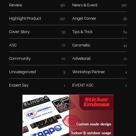
Review
News & Event
581
562
Highlight Product
Angel Corner
557
99
Cover Story
Tips & Trick
93
84
ASC
Carsmetic
72
44
Community
Advetorial
20
12
Uncategorized
Workshop Partner
9
4
Expert Say
EVENT ASC
1
1