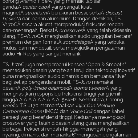
corong Aramid FiberÂ yang memiliki lapisan
ganda,Â
center capÂ
yang sangat kuat,
magnetÂ
strontium
Â berukuran besar, sertaÂ
diecast
basketÂ
dari bahan aluminium. Dengan demikian, TS-
V170CÂ secara akurat mereproduksi frekuensi rendah-
dan-menengah. BerkatÂ
crossover
Â yang telah didesain
ulang, TS-V170CÂ menghasilkan audio unggulan bertaraf
premium dengan formatÂ
soundstage
Â yang terbuka,
mulus, dan mendetail, serta mewujudkan pengalaman
audio Hi-Res yang sangat menarik.
TS-J170C juga memperbarui konsep “Open & Smooth”,
memadukan desain yang telah teruji dan teknologi inovatif
guna menghasilkan audio dinamis dan bernuansa “live”
bagi setiap pengendara mobil. TS-J170 memakai
desainÂ
poly-imide balanced
Â
dome tweeter
Â yang
menghasilkan respons berfrekuensi tinggi yang jernih
hingga Â Â Â Â Â Â Â Â Â 58kHz. Sementara, Corong
woofer
TS-J170 memanfaatkan
Injection Molding
Carbonized Cone
(IMCC) dan
Voice Coil
dengan kabel
persegi yang berefisiensi tinggi. Keduanya melengkapi
crossover yang telah didesain ulang guna menghasilkan
berbagai frekuensi rendah-hingga-menengah yang
nyaring, dimanis, dan menarikâ€”mengubah pengalaman