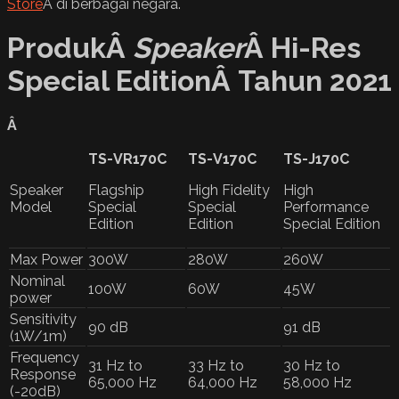
Store
Â di berbagai negara.
ProdukÂ
Speaker
Â Hi-Res
Special EditionÂ Tahun 2021
Â
TS-VR170C
TS-V170C
TS-J170C
Speaker
Flagship
High Fidelity
High
Model
Special
Special
Performance
Edition
Edition
Special Edition
Max Power
300W
280W
260W
Nominal
100W
60W
45W
power
Sensitivity
90 dB
91 dB
(1W/1m)
Frequency
31 Hz to
33 Hz to
30 Hz to
Response
65,000 Hz
64,000 Hz
58,000 Hz
(-20dB)