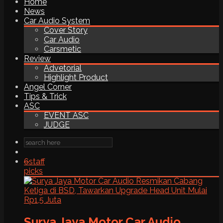
Home
News
Car Audio System
Cover Story
Car Audio
Carsmetic
Review
Advetorial
Highlight Product
Angel Corner
Tips & Trick
ASC
EVENT ASC
JUDGE
6
staff
picks
Surya Jaya Motor Car Audio