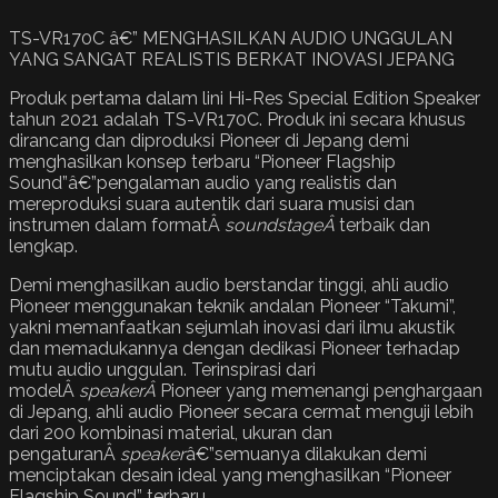
TS-VR170C â€” MENGHASILKAN AUDIO UNGGULAN
YANG SANGAT REALISTIS BERKAT INOVASI JEPANG
Produk pertama dalam lini Hi-Res Special Edition Speaker
tahun 2021 adalah TS-VR170C. Produk ini secara khusus
dirancang dan diproduksi Pioneer di Jepang demi
menghasilkan konsep terbaru “Pioneer Flagship
Sound”â€”pengalaman audio yang realistis dan
mereproduksi suara autentik dari suara musisi dan
instrumen dalam formatÂ
soundstageÂ
terbaik dan
lengkap.
Demi menghasilkan audio berstandar tinggi, ahli audio
Pioneer menggunakan teknik andalan Pioneer “Takumi”,
yakni memanfaatkan sejumlah inovasi dari ilmu akustik
dan memadukannya dengan dedikasi Pioneer terhadap
mutu audio unggulan. Terinspirasi dari
modelÂ
speakerÂ
Pioneer yang memenangi penghargaan
di Jepang, ahli audio Pioneer secara cermat menguji lebih
dari 200 kombinasi material, ukuran dan
pengaturanÂ
speaker
â€”semuanya dilakukan demi
menciptakan desain ideal yang menghasilkan “Pioneer
Flagship Sound” terbaru.