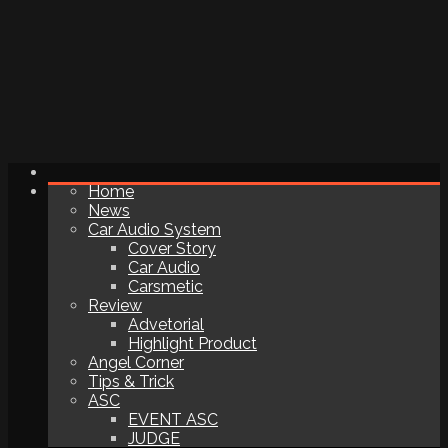
Home
News
Car Audio System
Cover Story
Car Audio
Carsmetic
Review
Advetorial
Highlight Product
Angel Corner
Tips & Trick
ASC
EVENT ASC
JUDGE