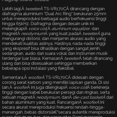
Lebih lagi,Â
tweeterÂ
TS-VR170CÂ dirancang dengan
diafragma aluminium “Dual Arc Ring” berukuran 25mm
untuk mereproduksi berbagai audio berfrekuensi tinggi
hingga 65kHz. Diafragma dengan desain unik ini
melengkapiÂ
voice coil
,Â
aluminum equalizer
, dan
magnetÂ
neodymium
Â yang kuat padaÂ
tweeterÂ
guna
mengurangi distorsi, dan menjamin akurasi audio yang
mendekati kualitas aslinya. Hasilnya, nada-nada tinggi
yang ekspresif bisa dihasilkan dengan sangat jernih,
sedangkan, audio dari suara vokal dan instrumen musik
terdengar luar biasa. KemasanÂ
tweeter
Â telah dirancang
ulang dan bisa disesuaikan sehingga memberikan
beberapa opsi instalasi yang fleksibel.
Sementara,Â
wooferÂ
TS-VR170CÂ didesain dengan
corong serat karbon yang memiliki lapisan ganda. Di sisi
lain,Â
woofer
Â ini juga dilengkapiÂ
voice coil
Â berkinerja
tinggi dengan kabel berukuran persegi dan ringkas, serta
sebuah magnetÂ
neodymium
, danÂ
die-cast basketÂ
dari
bahan aluminium yang kuat. RancanganÂ
wooferÂ
ini
secara akurat mereproduksi frekuensi rendah-hingga-
menengah, bebas distorsiâ€”secara autentik mereproduksi