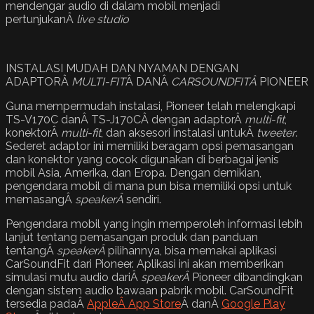
mendengar audio di dalam mobil menjadi
pertunjukanÂ
live studio
INSTALASI MUDAH DAN NYAMAN DENGAN
ADAPTORÂ
MULTI-FIT
Â DANÂ
CARSOUNDFITÂ
PIONEER
Guna mempermudah instalasi, Pioneer telah melengkapi
TS-V170C danÂ TS-J170CÂ dengan adaptorÂ
multi-fit
,
konektorÂ
multi-fit
, dan aksesori instalasi untukÂ
tweeter
.
Sederet adaptor ini memiliki beragam opsi pemasangan
dan konektor yang cocok digunakan di berbagai jenis
mobil Asia, Amerika, dan Eropa. Dengan demikian,
pengendara mobil di mana pun bisa memiliki opsi untuk
memasangÂ
speakerÂ
sendiri.
Pengendara mobil yang ingin memperoleh informasi lebih
lanjut tentang pemasangan produk dan panduan
tentangÂ
speakerÂ
pilihannya, bisa memakai aplikasi
CarSoundFit dari Pioneer. Aplikasi ini akan memberikan
simulasi mutu audio dariÂ
speakerÂ
Pioneer dibandingkan
dengan sistem audio bawaan pabrik mobil. CarSoundFit
tersedia padaÂ
AppleÂ App Store
Â danÂ
Google Play