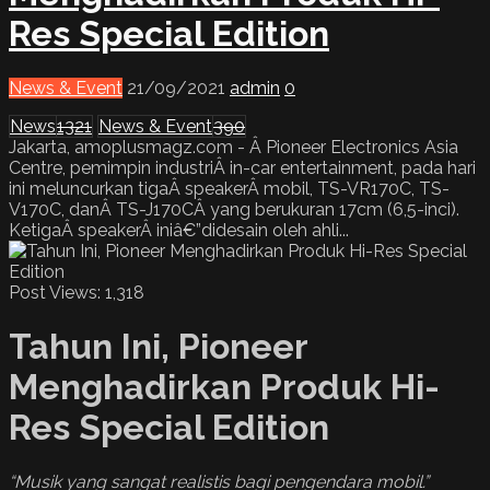
Res Special Edition
News & Event
21/09/2021
admin
0
News
1321
News & Event
390
Jakarta, amoplusmagz.com - Â Pioneer Electronics Asia
Centre, pemimpin industriÂ in-car entertainment, pada hari
ini meluncurkan tigaÂ speakerÂ mobil, TS-VR170C, TS-
V170C, danÂ TS-J170CÂ yang berukuran 17cm (6,5-inci).
KetigaÂ speakerÂ iniâ€”didesain oleh ahli...
Post Views:
1,318
Tahun Ini, Pioneer
Menghadirkan Produk Hi-
Res Special Edition
“Musik yang sangat realistis bagi pengendara mobil.”