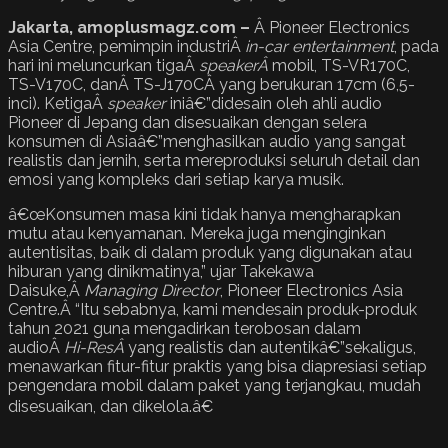
Jakarta, amoplusmagz.com –
Â Pioneer Electronics
Asia Centre, pemimpin industriÂ
in-car entertainment
, pada
hari ini meluncurkan tigaÂ
speakerÂ
mobil, TS-VR170C,
TS-V170C, danÂ TS-J170CÂ yang berukuran 17cm (6,5-
inci). KetigaÂ
speaker
iniâ€”didesain oleh ahli audio
Pioneer di Jepang dan disesuaikan dengan selera
konsumen di Asiaâ€”menghasilkan audio yang sangat
realistis dan jernih, serta mereproduksi seluruh detail dan
emosi yang kompleks dari setiap karya musik.
â€œKonsumen masa kini tidak hanya mengharapkan
mutu atau kenyamanan. Mereka juga menginginkan
autentisitas, baik di dalam produk yang digunakan atau
hiburan yang dinikmatinya,” ujar Takekawa
Daisuke,Â
Managing Director
, Pioneer Electronics Asia
Centre.Â “Itu sebabnya, kami mendesain produk-produk
tahun 2021 guna mengadirkan terobosan dalam
audioÂ
Hi-ResÂ
yang realistis dan autentikâ€”sekaligus,
menawarkan fitur-fitur praktis yang bisa diapresiasi setiap
pengendara mobil dalam paket yang terjangkau, mudah
disesuaikan, dan dikelola.â€