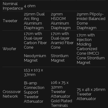
Nominal
4 ohm
Impedance
25mm Dual
29mm
29mm PI(poly-
Arc Ring
HSDOM
imide) Balanced
Tweeter
Aluminum
Aluminum
Dome
Diaphragm
Diaphragm
Diaphragm
17cm with
17cm with
17cm with
Dual-layer
Dual-layer
Injection
Carbon Fiber
Aramid Fiber
Molding
Cone
Cone
Woofer
Carbonized
Cone (IMCC)
Neodymium
Strontium
Cone Strontium
Magnet
Magnet
Magnet
153 x 103 x
37mm
106 x 75 x
Bi-amp
32mm
Connection
75 x 48 x 26mm
Crossover
Tweeter
Support
Tweeter
Network
Attenuator
Tweeter
Attenuator
Gold Plated
Attenuator
Terminals