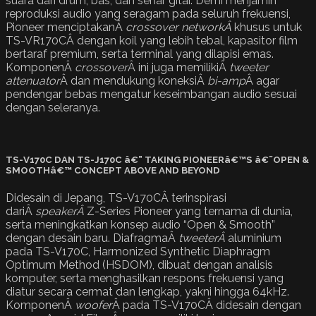
suara dari drum, bas, dan senar gitar. Demi menjamin
reproduksi audio yang seragam pada seluruh frekuensi,
Pioneer menciptakanÂ
crossover networkÂ
khusus untuk
TS-VR170CÂ dengan koil yang lebih tebal, kapasitor film
bertaraf premium, serta terminal yang dilapisi emas.
KomponenÂ
crossover
Â ini juga memilikiÂ
tweeter
attenuator
Â dan mendukung koneksiÂ
bi-amp
Â agar
pendengar bebas mengatur keseimbangan audio sesuai
dengan seleranya.
TS-V170C DAN TS-J170C â€” TAKING PIONEERâ€™S â€˜OPEN &
SMOOTHâ€™ CONCEPT ABOVE AND BEYOND
Didesain di Jepang, TS-V170CÂ terinspirasi
dariÂ
speakerÂ
Z-Series Pioneer yang ternama di dunia,
serta meningkatkan konsep audio “Open & Smooth”
dengan desain baru. DiafragmaÂ
tweeterÂ
aluminium
pada TS-V170C, Harmonized Synthetic Diaphragm
Optimum Method (HSDOM), dibuat dengan analisis
komputer, serta menghasilkan respons frekuensi yang
diatur secara cermat dan lengkap, yakni hingga 64kHz.
KomponenÂ
woofer
Â pada TS-V170CÂ didesain dengan