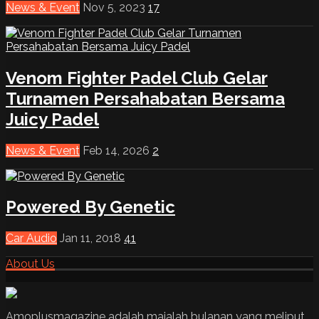
News & Event
Nov 5, 2023
17
Venom Fighter Padel Club Gelar
Turnamen Persahabatan Bersama
Juicy Padel
News & Event
Feb 14, 2026
2
Powered By Genetic
Car Audio
Jan 11, 2018
41
About Us
Amoplusmagazine adalah majalah bulanan yang meliput