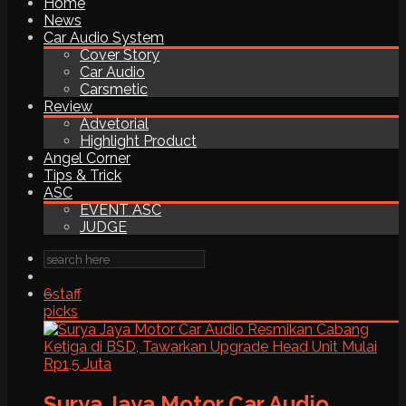
Home
News
Car Audio System
Cover Story
Car Audio
Carsmetic
Review
Advetorial
Highlight Product
Angel Corner
Tips & Trick
ASC
EVENT ASC
JUDGE
6
staff
picks
Surya Jaya Motor Car Audio