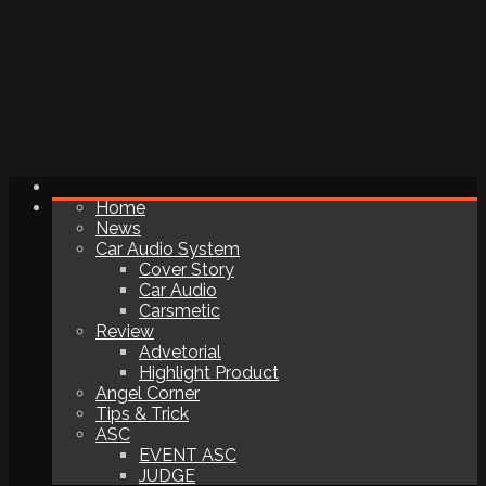
Home
News
Car Audio System
Cover Story
Car Audio
Carsmetic
Review
Advetorial
Highlight Product
Angel Corner
Tips & Trick
ASC
EVENT ASC
JUDGE