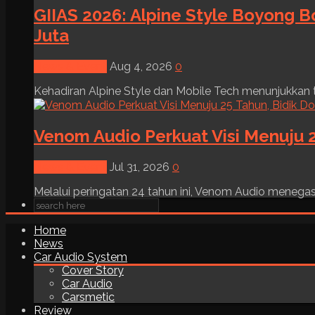
GIIAS 2026: Alpine Style Boyong B
Juta
News & Event
Aug 4, 2026
0
Kehadiran Alpine Style dan Mobile Tech menunjukkan tre
Venom Audio Perkuat Visi Menuju 2
News & Event
Jul 31, 2026
0
Melalui peringatan 24 tahun ini, Venom Audio menega
Home
News
Car Audio System
Cover Story
Car Audio
Carsmetic
Review