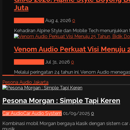
Juta
News & Event
Aug 4, 2026
0
Kehadiran Alpine Style dan Mobile Tech menunjukkan tre
Venom Audio Perkuat Visi Menuju 2
News & Event
Jul 31, 2026
0
Melalui peringatan 24 tahun ini, Venom Audio menega
Pesona Audio Jakarta
Pesona Morgan : Simple Tapi Keren
Car Audio
Car Audio System
01/09/2025
0
Kombinasi mobil Morgan bergaya klasik dengan sistem car 
musik.