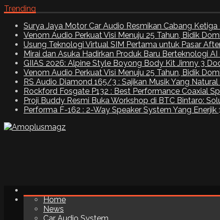
Trending
Surya Jaya Motor Car Audio Resmikan Cabang Ketiga 
Venom Audio Perkuat Visi Menuju 25 Tahun, Bidik Dom
Usung Teknologi Virtual SIM Pertama untuk Pasar Aft
Mirai dan Asuka Hadirkan Produk Baru Berteknologi A
GIIAS 2026: Alpine Style Boyong Body Kit Jimny 3 Do
Venom Audio Perkuat Visi Menuju 25 Tahun, Bidik Dom
RS Audio Diamond 165/3 : Sajikan Musik Yang Natural
Rockford Fosgate P132 : Best Performance Coaxial S
Proji Buddy Resmi Buka Workshop di BTC Bintaro: Solu
Performa F-162 : 2-Way Speaker System Yang Enerjik
Home
News
Car Audio System