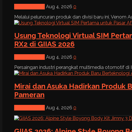
News & Event
Aug 4, 2026
0
Melalui peluncuran produk dan divisi baru ini, Venom Au
Usung Teknologi Virtual SIM Pert
RX2 di GIIAS 2026
News & Event
Aug 4, 2026
0
Persaingan industri perangkat multimedia otomotif di I
Mirai dan Asuka Hadirkan Produk B
Pameran
News & Event
Aug 4, 2026
0
GIIAS 2026: Alpine Style Boyong B