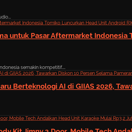
dio...
ama untuk Pasar Aftermarket Indonesia
ndonesia semakin kompetitif....
aru Berteknologi AI di GIIAS 2026, Ta
ody Kit Jimny 3 Door, Mobile Tech And