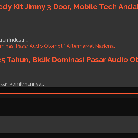
ody Kit Jimny 3 Door, Mobile Tech And
n industri...
5 Tahun, Bidik Dominasi Pasar Audio O
skan komitmennya...