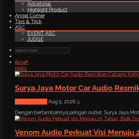
Advetorial
Highlight Product
Angel Corner
Tips & Trick
ASC
EVENT ASC
JUDGE
6
staff
picks
Surya Jaya Motor Car Audio Resmi
News & Event
Aug 5, 2026
0
Dengan bertambahnya jaringan outlet, Surya Jaya Moto
Venom Audio Perkuat Visi Menuju 2