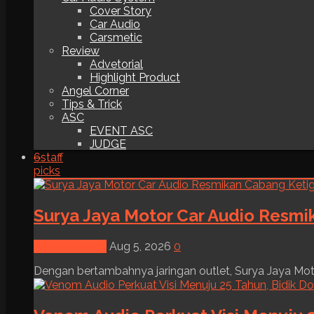
Cover Story
Car Audio
Carsmetic
Review
Advetorial
Highlight Product
Angel Corner
Tips & Trick
ASC
EVENT ASC
JUDGE
6
staff
picks
Surya Jaya Motor Car Audio Resmi
News & Event
Aug 5, 2026
0
Dengan bertambahnya jaringan outlet, Surya Jaya Moto