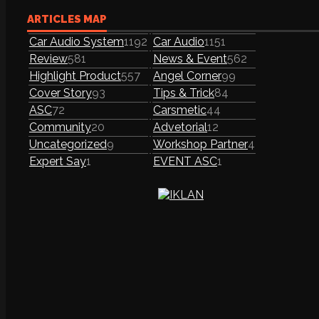
ARTICLES MAP
Car Audio System
1192
Car Audio
1151
Review
581
News & Event
562
Highlight Product
557
Angel Corner
99
Cover Story
93
Tips & Trick
84
ASC
72
Carsmetic
44
Community
20
Advetorial
12
Uncategorized
9
Workshop Partner
4
Expert Say
1
EVENT ASC
1