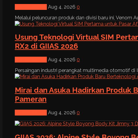
News & Event
Aug 4, 2026
0
Melalui peluncuran produk dan divisi baru ini, Venom Au
Usung Teknologi Virtual SIM Pert
RX2 di GIIAS 2026
News & Event
Aug 4, 2026
0
Persaingan industri perangkat multimedia otomotif di I
Mirai dan Asuka Hadirkan Produk B
Pameran
News & Event
Aug 4, 2026
0
GIIAS 2026: Alpine Style Boyong B