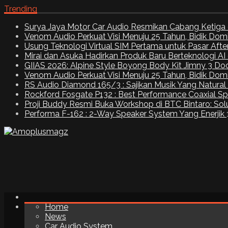
Trending
Surya Jaya Motor Car Audio Resmikan Cabang Ketiga 
Venom Audio Perkuat Visi Menuju 25 Tahun, Bidik Dom
Usung Teknologi Virtual SIM Pertama untuk Pasar Aft
Mirai dan Asuka Hadirkan Produk Baru Berteknologi A
GIIAS 2026: Alpine Style Boyong Body Kit Jimny 3 Do
Venom Audio Perkuat Visi Menuju 25 Tahun, Bidik Dom
RS Audio Diamond 165/3 : Sajikan Musik Yang Natural
Rockford Fosgate P132 : Best Performance Coaxial S
Proji Buddy Resmi Buka Workshop di BTC Bintaro: Solu
Performa F-162 : 2-Way Speaker System Yang Enerjik
Home
News
Car Audio System