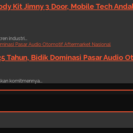
ody Kit Jimny 3 Door, Mobile Tech And
n industri...
5 Tahun, Bidik Dominasi Pasar Audio O
skan komitmennya...