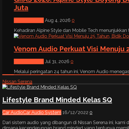
Juta
News & Event
Aug 4, 2026
0
Kehadiran Alpine Style dan Mobile Tech menunjukkan tre
Venom Audio Perkuat Visi Menuju 2
News & Event
Jul 31, 2026
0
Melalui peringatan 24 tahun ini, Venom Audio menega
Nissan Serena
Lifestyle Brand Minded Kelas SQ
Car Audio
Car Audio System
16/12/2022
0
Dari sistem audio yang dibangun di Nissan Serena ini, kami
dimana kecenderungan brand minded yang tentunya memiliki