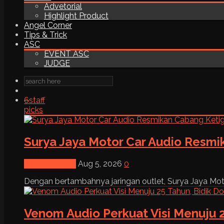
Advetorial
Highlight Product
Angel Corner
Tips & Trick
ASC
EVENT ASC
JUDGE
6
staff
picks
Surya Jaya Motor Car Audio Resmi
News & Event
Aug 5, 2026
0
Dengan bertambahnya jaringan outlet, Surya Jaya Moto
Venom Audio Perkuat Visi Menuju 2