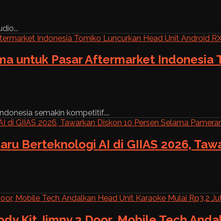
dio...
ama untuk Pasar Aftermarket Indonesia
ndonesia semakin kompetitif....
aru Berteknologi AI di GIIAS 2026, Ta
ody Kit Jimny 3 Door, Mobile Tech And