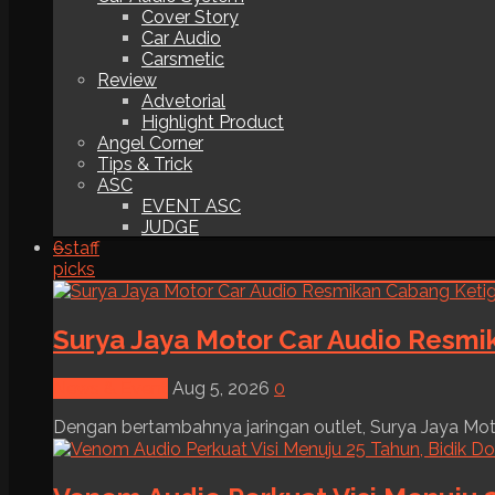
Cover Story
Car Audio
Carsmetic
Review
Advetorial
Highlight Product
Angel Corner
Tips & Trick
ASC
EVENT ASC
JUDGE
6
staff
picks
Surya Jaya Motor Car Audio Resmi
News & Event
Aug 5, 2026
0
Dengan bertambahnya jaringan outlet, Surya Jaya Moto