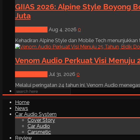
GIIAS 2026: Alpine Style Boyong B
Juta
News & Event
Aug 4, 2026
0
Kehadiran Alpine Style dan Mobile Tech menunjukkan tre
Venom Audio Perkuat Visi Menuju 2
News & Event
Jul 31, 2026
0
Melalui peringatan 24 tahun ini, Venom Audio menega
Home
News
Car Audio System
Cover Story
Car Audio
Carsmetic
Review