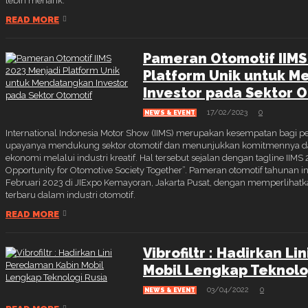
lebih menarik.
READ MORE
Pameran Otomotif IIMS
Platform Unik untuk 
Investor pada Sektor 
17/02/2023
0
NEWS & EVENT
International Indonesia Motor Show (IIMS) merupakan kesempatan bagi
upayanya mendukung sektor otomotif dan menunjukkan komitmennya
ekonomi melalui industri kreatif. Hal tersebut sejalan dengan tagline IIM
Opportunity for Otomotive Society Together”. Pameran otomotif tahunan 
Februari 2023 di JIExpo Kemayoran, Jakarta Pusat, dengan memperlihat
terbaru dalam industri otomotif.
READ MORE
Vibrofiltr : Hadirkan L
Mobil Lengkap Teknolo
03/04/2022
0
NEWS & EVENT