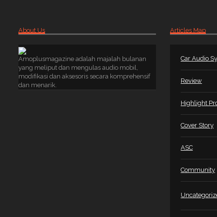
About Us
Articles Map
Car Audio S
Amoplusmagazine adalah majalah bulanan
yang meliput dan mengulas audio mobil,
modifikasi dan aksesoris secara komprehensif
Review
dan menarik.
Highlight Pr
Cover Story
ASC
Community
Uncategoriz