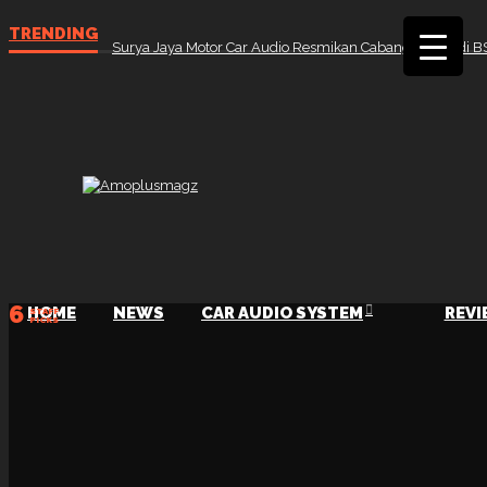
TRENDING
Surya Jaya Motor Car Audio Resmikan Cabang Ketiga di B
6
HOME
NEWS
CAR AUDIO SYSTEM
REVI
STAFF
PICKS