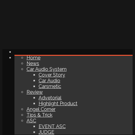
Home
News
Car Audio System
Cover Story
Car Audio
Carsmetic
Review
Advetorial
Highlight Product
Angel Corner
Tips & Trick
ASC
EVENT ASC
JUDGE