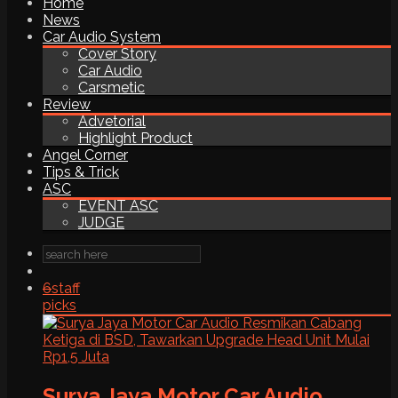
Home
News
Car Audio System
Cover Story
Car Audio
Carsmetic
Review
Advetorial
Highlight Product
Angel Corner
Tips & Trick
ASC
EVENT ASC
JUDGE
6
staff
picks
Surya Jaya Motor Car Audio