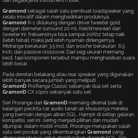
dan segala jenis instrument musik.
Gramond
sebagai salah satu pembuat loadspeaker yang
selalu inovatif dalam menghadirkan produknya.
Gramond
R-1 didukung dengan driver tweeter gold
dengan diameter surround 20 ml. Keistimewaan dari
tweeter ini, frekuensinya bisa sampai 20Khz tetap naik
[lebih tebal], maka jadi lebih nyaman didengernya.
Midrange berukuran 3.5 inci, dan woofer berukuran 6.5
inch, dan passive crossover. Dari segi ukuran memang
kecil, tapi komponen tersebut mampu menghasilkan suara
lebih besar.
Pada deretan belakang atau rear, speaker yang digunakan
lebih banyak secara jumlah yang meliputi
GramonD
ProRange Classic sebanyak dua set serta
GramonD
CX 10pro sebanyak satu set.
Seri Prorange dari
GramonD
memang dikenal baik di
kalangan pecinta car audio tanah air, khususnya mereka
yang bermain dengan aliran SQL. Hampir di setiap gelaran
kompetisi, seri ini sering menjadi pilihan dan mudah
dijumpai dalam mobil-mobil. Prorange merupakan salah
satu seri produk yang dikembangkan
Gramond
yang
dirancang khusus untuk diaplikasikan di ranah SQL. Tak