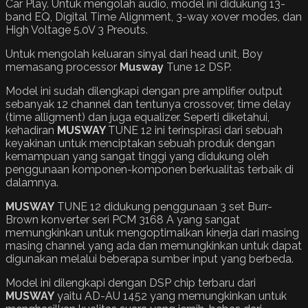
Car Play. Untuk mengolah audio, model ini didukung 13-
band EQ, Digital Time Alignment, 3-way xover modes, dan
High Voltage 5.0V 3 Preouts.
Untuk mengolah keluaran sinyal dari head unit, Boy
memasang processor
Musway
Tune 12 DSP.
Model ini sudah dilengkapi dengan pre amplifier output
sebanyak 12 channel dan tentunya crossover, time delay
(time alligment) dan juga equalizer. Seperti diketahui,
kehadiran
MUSWAY
TUNE 12 ini terinspirasi dari sebuah
keyakinan untuk menciptakan sebuah produk dengan
kemampuan yang sangat tinggi yang didukung oleh
penggunaan komponen-komponen berkualitas terbaik di
dalamnya.
MUSWAY
TUNE 12 didukung penggunaan 3 set Burr-
Brown konverter seri PCM 3168 A yang sangat
memungkinkan untuk mengoptimalkan kinerja dari masing
masing channel yang ada dan memungkinkan untuk dapat
digunakan melalui beberapa sumber input yang berbeda.
Model ini dilengkapi dengan DSP chip terbaru dari
MUSWAY
yaitu AD-AU 1452 yang memungkinkan untuk