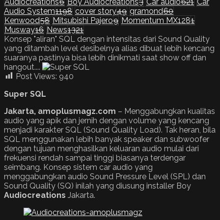
Audiocreations
6
Boy Audiocreations
3
Car audio
621
Car
Audio System
1198
cover story
49
gramond
60
Kenwood
58
Mitsubishi Pajero
9
Momentum MX128
1
Musway
16
News
1321
Konsep "aliran" SQL dengan intensitas dari Sound Quality
yang ditambah level desibelnya alias dibuat lebih kencang
suaranya pastinya bisa lebih dinikmati saat show off dan
hangout....
Post Views:
940
Super SQL
Jakarta, amoplusmagz.com
– Menggabungkan kualitas
audio yang apik dan jernih dengan volume yang kencang
menjadi karakter SQL (Sound Quality Load). Tak heran, bila
SQL menggunakan lebih banyak speaker dan subwoofer
dengan tujuan menghasilkan keluaran audio mulai dari
frekuensi rendah sampai tinggi biasanya terdengar
seimbang. Konsep sistem car audio yang
menggabungkan audio Sound Pressure Level (SPL) dan
Sound Quality (SQ) inilah yang diusung installer Boy
Audiocreations
Jakarta.