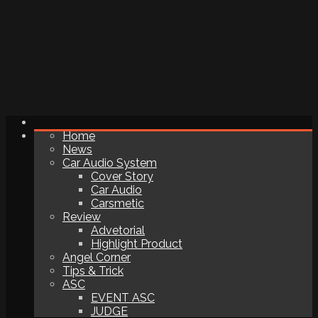
Home
News
Car Audio System
Cover Story
Car Audio
Carsmetic
Review
Advetorial
Highlight Product
Angel Corner
Tips & Trick
ASC
EVENT ASC
JUDGE