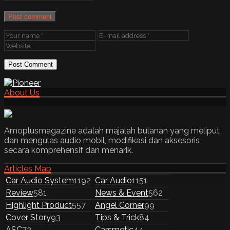
Post comment
About Us
Amoplusmagazine adalah majalah bulanan yang meliput
dan mengulas audio mobil, modifikasi dan aksesoris
secara komprehensif dan menarik.
Articles Map
Car Audio System
1192
Car Audio
1151
Review
581
News & Event
562
Highlight Product
557
Angel Corner
99
Cover Story
93
Tips & Trick
84
ASC
72
Carsmetic
44