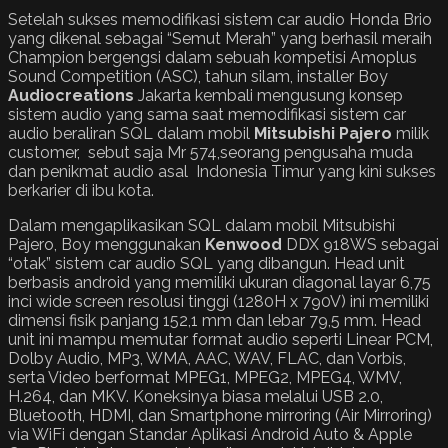
Setelah sukses memodifikasi sistem car audio Honda Brio
yang dikenal sebagai “Semut Merah” yang berhasil meraih
Champion bergengsi dalam sebuah kompetisi Amoplus
Sound Competition (ASC), tahun silam, installer Boy
Audiocreations
Jakarta kembali mengusung konsep
sistem audio yang sama saat memodifikasi sistem car
audio beraliran SQL dalam mobil
Mitsubishi Pajero
milik
customer, sebut saja Mr 574,seorang pengusaha muda
dan penikmat audio asal Indonesia Timur yang kini sukses
berkarier di ibu kota.
Dalam mengaplikasikan SQL dalam mobil Mitsubishi
Pajero, Boy menggunakan
Kenwood
DDX 918WS sebagai
“otak” sistem car audio SQL yang dibangun. Head unit
berbasis android yang memiliki ukuran diagonal layar 6,75
inci wide screen resolusi tinggi (1280H x 790V) ini memiliki
dimensi fisik panjang 152,1 mm dan lebar 79,5 mm. Head
unit ini mampu memutar format audio seperti Linear PCM,
Dolby Audio, MP3, WMA, AAC, WAV, FLAC, dan Vorbis,
serta Video berformat MPEG1, MPEG2, MPEG4, WMV,
H.264, dan MKV. Koneksinya biasa melalui USB 2.0,
Bluetooth, HDMI, dan Smartphone mirroring (Air Mirroring)
via WiFi dengan Standar Aplikasi Android Auto & Apple