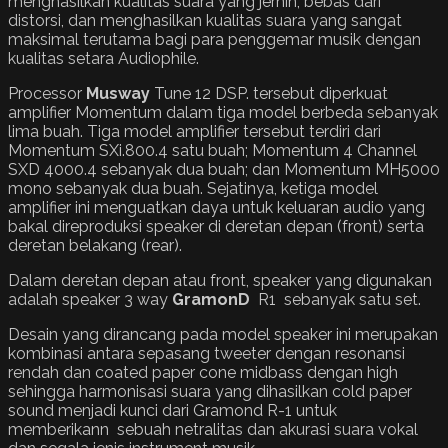
menghasilkan kualitas suara yang jernih, bebas dari
distorsi, dan menghasilkan kualitas suara yang sangat
maksimal terutama bagi para penggemar musik dengan
kualitas setara Audiophile.
Processor
Musway
Tune 12 DSP. tersebut diperkuat
amplifier Momentum dalam tiga model berbeda sebanyak
lima buah. Tiga model amplifier tersebut terdiri dari
Momentum SXi.800.4 satu buah; Momentum 4 Channel
SXD 4000.4 sebanyak dua buah; dan Momentum MH5000
mono sebanyak dua buah. Sejatinya, ketiga model
amplifier ini menguatkan daya untuk keluaran audio yang
bakal direproduksi speaker di deretan depan (front) serta
deretan belakang (rear).
Dalam deretan depan atau front, speaker yang digunakan
adalah speaker 3 way
GramonD
R1 sebanyak satu set.
Desain yang dirancang pada model speaker ini merupakan
kombinasi antara sepasang tweeter dengan resonansi
rendah dan coated paper cone midbass dengan high
sehingga harmonisasi suara yang dihasilkan cold paper
sound menjadi kunci dari Gramond R-1 untuk
memberikann sebuah netralitas dan akurasi suara vokal