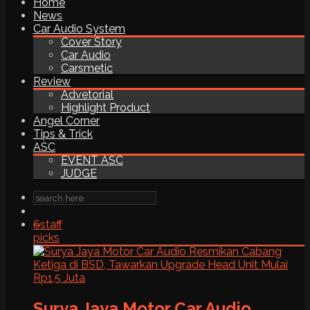
Home
News
Car Audio System
Cover Story
Car Audio
Carsmetic
Review
Advetorial
Highlight Product
Angel Corner
Tips & Trick
ASC
EVENT ASC
JUDGE
6
staff
picks
Surya Jaya Motor Car Audio