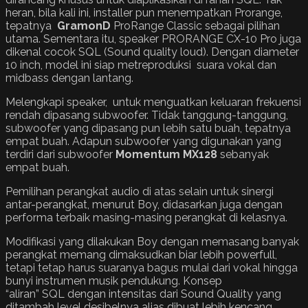
heran, bila kali ini, installer pun menempatkan Prorange,
tepatnya
GramonD
ProRange Classic sebagai pilihan
utama. Sementara itu, speaker PRORANGE CX-10 Pro juga
dikenal cocok SQL (Sound quality loud). Dengan diameter
10 inch, model ini siap metreproduksi suara vokal dan
midbass dengan lantang.
Melengkapi speaker, untuk menguatkan keluaran frekuensi
rendah dipasang subwoofer. Tidak tanggung-tanggung,
subwoofer yang dipasang pun lebih satu buah, tepatnya
empat buah. Adapun subwoofer yang digunakan yang
terdiri dari subwoofer
Momentum MX128
sebanyak
empat buah.
Pemilihan perangkat audio di atas selain untuk sinergi
antar-perangkat, menurut Boy, didasarkan juga dengan
performa terbaik masing-masing perangkat di kelasnya.
Modifikasi yang dilakukan Boy dengan memasang banyak
perangkat memang dimaksudkan biar lebih powerfull,
tetapi tetap harus suaranya bagus mulai dari vokal hingga
bunyi instrumen musik pendukung. Konsep
“aliran” SQL dengan intensitas dari Sound Quality yang
ditambah level desibelnya alias dibuat lebih kencang