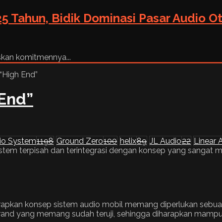
5 Tahun, Bidik Dominasi Pasar Audio O
skan komitmennya...
End”
io System
1198
Ground Zero
100
helix
89
JL Audio
22
Linear
 sistem terpisah dan terintegrasi dengan konsep yang sanga
pkan konsep sistem audio mobil memang diperlukan sebuah k
 brand yang memang sudah teruji, sehingga diharapkan mamp