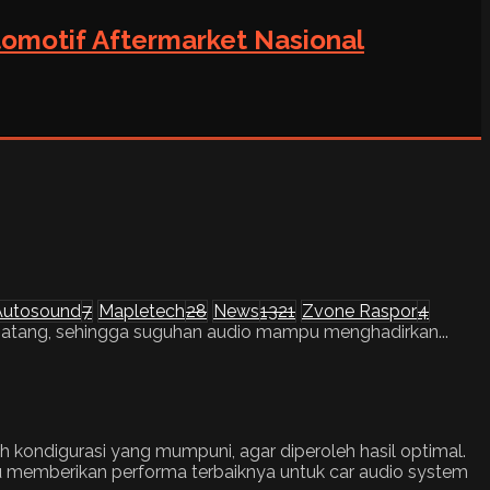
tomotif Aftermarket Nasional
 Autosound
7
Mapletech
28
News
1321
Zvone Raspor
4
t matang, sehingga suguhan audio mampu menghadirkan...
ondigurasi yang mumpuni, agar diperoleh hasil optimal.
u memberikan performa terbaiknya untuk car audio system