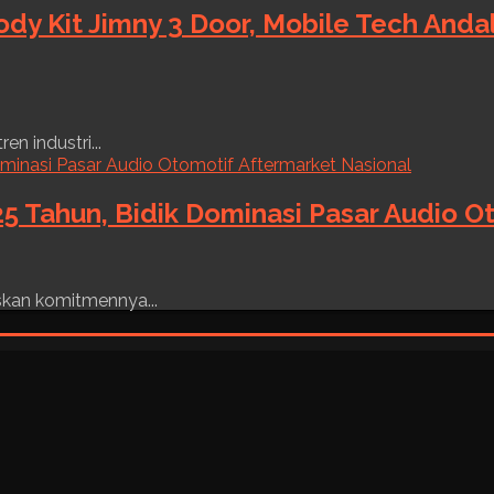
ody Kit Jimny 3 Door, Mobile Tech And
n industri...
5 Tahun, Bidik Dominasi Pasar Audio O
skan komitmennya...