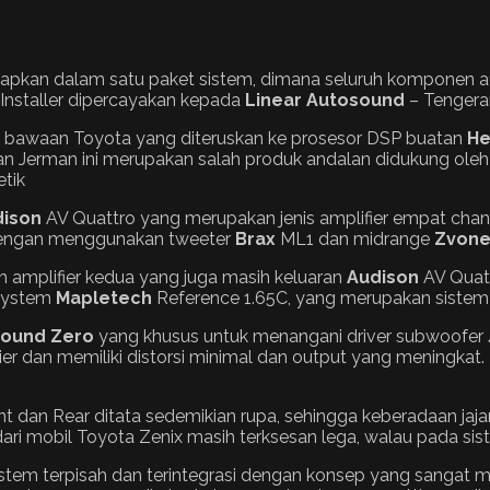
 disiapkan dalam satu paket sistem, dimana seluruh kompon
Installer dipercayakan kepada
Linear Autosound
– Tengera
nit bawaan Toyota yang diteruskan ke prosesor DSP buatan
He
atan Jerman ini merupakan salah produk andalan didukung ole
etik
dison
AV Quattro yang merupakan jenis amplifier empat cha
m dengan menggunakan tweeter
Brax
ML1 dan midrange
Zvone
h amplifier kedua yang juga masih keluaran
Audison
AV Quat
 system
Mapletech
Reference 1.65C, yang merupakan sistem
round Zero
yang khusus untuk menangani driver subwoofer
er dan memiliki distorsi minimal dan output yang meningkat
front dan Rear ditata sedemikian rupa, sehingga keberadaan ja
ari mobil Toyota Zenix masih terksesan lega, walau pada sist
 sistem terpisah dan terintegrasi dengan konsep yang sang