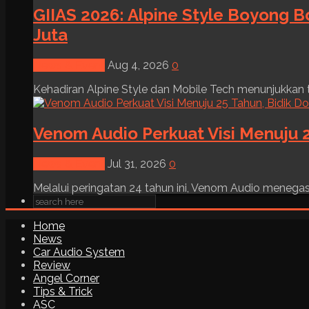
GIIAS 2026: Alpine Style Boyong B
Juta
News & Event
Aug 4, 2026
0
Kehadiran Alpine Style dan Mobile Tech menunjukkan tre
Venom Audio Perkuat Visi Menuju 2
News & Event
Jul 31, 2026
0
Melalui peringatan 24 tahun ini, Venom Audio menega
Home
News
Car Audio System
Review
Angel Corner
Tips & Trick
ASC