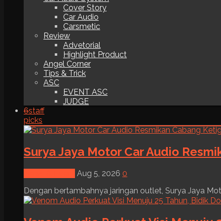
Cover Story
Car Audio
Carsmetic
Review
Advetorial
Highlight Product
Angel Corner
Tips & Trick
ASC
EVENT ASC
JUDGE
6
staff
picks
Surya Jaya Motor Car Audio Resmi
News & Event
Aug 5, 2026
0
Dengan bertambahnya jaringan outlet, Surya Jaya Moto