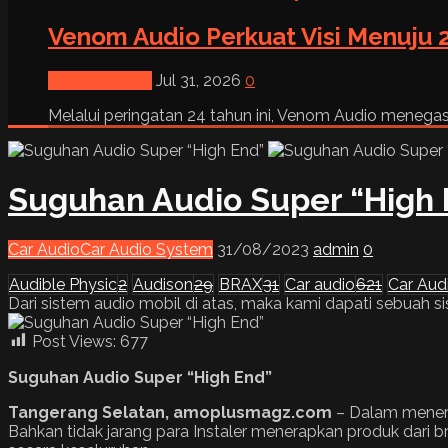
Venom Audio Perkuat Visi Menuju 2
News & Event
Jul 31, 2026
0
Melalui peringatan 24 tahun ini, Venom Audio menega
Suguhan Audio Super “High 
Car Audio
Car Audio System
31/08/2023
admin
0
Audible Physic
2
Audison
29
BRAX
31
Car audio
621
Car Aud
Dari sistem audio mobil di atas, maka kami dapati sebuah
Post Views:
677
Suguhan Audio Super “High End”
T
a
ngerang Selatan
, amoplusmagz.com
– Dalam menera
Bahkan tidak jarang para Instaler menerapkan produk dari