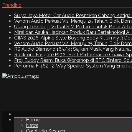
Trending
Surya Jaya Motor Car Audio Resmikan Cabang Ketiga 
Venom Audio Perkuat Visi Menuju 25 Tahun, Bidik Dom
Usung Teknologi Virtual SIM Pertama untuk Pasar Aft
Mirai dan Asuka Hadirkan Produk Baru Berteknologi A
GIIAS 2026: Alpine Style Boyong Body Kit Jimny 3 Do
Venom Audio Perkuat Visi Menuju 25 Tahun, Bidik Dom
RS Audio Diamond 165/3 : Sajikan Musik Yang Natural
Rockford Fosgate P132 : Best Performance Coaxial S
Proji Buddy Resmi Buka Workshop di BTC Bintaro: Solu
Performa F-162 : 2-Way Speaker System Yang Enerjik
Home
News
Car Audio System