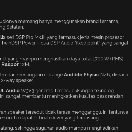
en audionya memang hanya menggunakan brand ternama,
ng Selatan.
lix
seri DSP Pro Mk.III yang termasuk jenis mesin prosesor
h TwinDSP Power – dua DSP Audio “fixed point” yang sangat
nnel yang mampu menghasilkan daya total 1700 W (RMS).
 Raspor
12M.
tro dan menangani midrange
Audible Physic
NZ6, dimana
 2-way speaker.
JL Audio
W3V3 generasi terbaru dukungan teknologi
. Ini sangat membantu meningkatkan kualitas bass rendah
jaran speaker tersebut tidak terasa mengganggu, ini tentunya
em ini terdapat 11 buah driver yang terpasang.
at matang, sehingga suguhan audio mampu menghadirkan