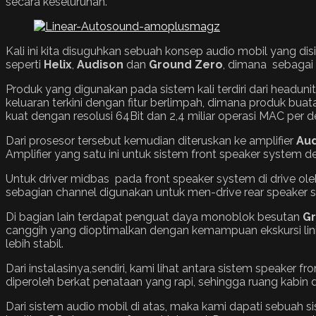
secara keseluruhan.
Kali ini kita disuguhkan sebuah konsep audio mobil yang
seperti
Helix
,
Audison
dan
Ground Zero
, dimana sebagai 
Produk yang digunakan pada sistem kali terdiri dari headu
keluaran terkini dengan fitur berlimpah, dimana produk bu
kuat dengan resolusi 64Bit dan 2,4 miliar operasi MAC per d
Dari prosesor tersebut kemudian diteruskan ke amplifier
Au
Amplifier yang satu ini untuk sistem front speaker syste
Untuk driver midbas pada front speaker system di drive ole
sebagian channel digunakan untuk men-drive rear speaker
Di bagian lain terdapat penguat daya monoblok besutan
G
canggih yang dioptimalkan dengan kemampuan ekskursi lini
lebih stabil.
Dari instalasinya,sendiri, kami lihat antara sistem speaker 
diperoleh berkat penataan yang rapi, sehingga ruang kabin d
Dari sistem audio mobil di atas, maka kami dapati sebuah