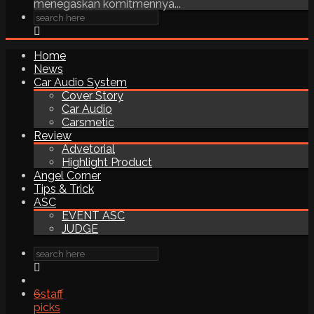
menegaskan komitmennya...
Home
News
Car Audio System
Cover Story
Car Audio
Carsmetic
Review
Advetorial
Highlight Product
Angel Corner
Tips & Trick
ASC
EVENT ASC
JUDGE
6
staff
picks