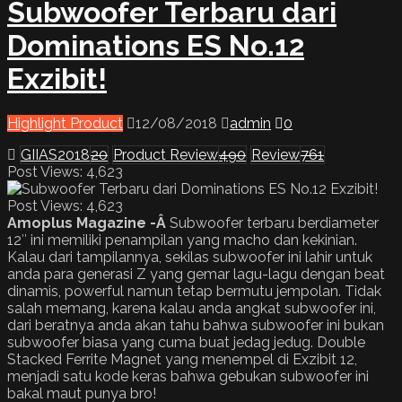
Subwoofer Terbaru dari
Dominations ES No.12
Exzibit!
Highlight Product
12/08/2018
admin
0
GIIAS2018
20
Product Review
490
Review
761
Post Views: 4,623
Post Views:
4,623
Amoplus Magazine -Â
Subwoofer terbaru berdiameter
12″ ini memiliki penampilan yang macho dan kekinian.
Kalau dari tampilannya, sekilas subwoofer ini lahir untuk
anda para generasi Z yang gemar lagu-lagu dengan beat
dinamis, powerful namun tetap bermutu jempolan. Tidak
salah memang, karena kalau anda angkat subwoofer ini,
dari beratnya anda akan tahu bahwa subwoofer ini bukan
subwoofer biasa yang cuma buat jedag jedug. Double
Stacked Ferrite Magnet yang menempel di Exzibit 12,
menjadi satu kode keras bahwa gebukan subwoofer ini
bakal maut punya bro!