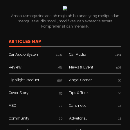
Amoplusmagazine adalah majalah bulanan yang meliput dan
mengulas audio mobil, modifikasi dan aksesoris secara
komprehensif dan menarik.
ARTICLES MAP
Car Audio System
Car Audio
1192
1151
Review
News & Event
581
562
Highlight Product
Angel Corner
557
99
Cover Story
Tips & Trick
93
84
ASC
Carsmetic
72
44
Community
Advetorial
20
12