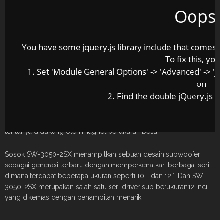
Oops.
AmoPlus Magazine
Â – Kekuatan bass rendah yang solid
memang tak lepas dari kontribusi driver sub yang baik, sedangkan
subwoofer yang baik tentunya didukung oleh spesifikasi driver
tersebut agar dapat merepro frekuensi rendah tanpa cacat, ini juga
You have some jquery.js library include that comes aft
yang menjadi perhatian Rogerâ€™s sebagai salah satu brand
To fix this, yo
pembuat subwoofer.
1. Set 'Module General Options' -> 'Advanced' -> 'jQu
on
Melihat sosok driver yang satu ini, tak bisa dipungkiri kalau
2. Find the double jQuery.js i
konstruksi basket dari subwoofer buatan Rogerâ€™s SW-3050-
2SX kali ini dirancang sangat kokoh, bahkan desainnya terkesan
sedikit angker. Bobot dari driver ini juga cukup berat, yang
tentunya didukung oleh magnet berukuran besar.
Sosok SW-3050-2SX menampilkan sebuah desain subwoofer
sebagai generasi terbaru dengan memperkenalkan berbagai seri,
dimana terdapat beberapa ukuran seperti 10 ” dan 12″. Dan SW-
3050-2SX merupakan salah satu seri driver sub berukuran12 inci
yang dikemas dengan penampilan menarik