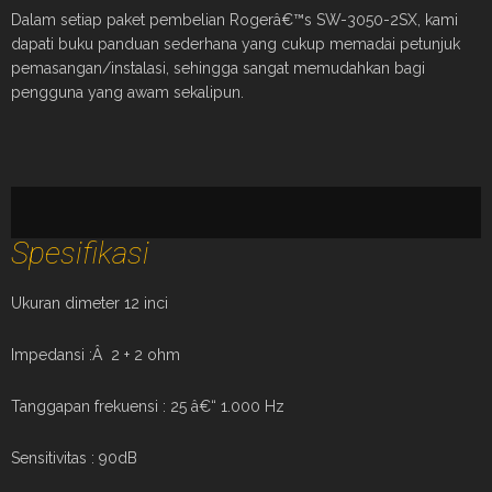
Dalam setiap paket pembelian Rogerâ€™s SW-3050-2SX, kami
dapati buku panduan sederhana yang cukup memadai petunjuk
pemasangan/instalasi, sehingga sangat memudahkan bagi
pengguna yang awam sekalipun.
Spesifikasi
Oops.
Ukuran dimeter 12 inci
You have some jquery.js library include that comes aft
Impedansi :Â 2 + 2 ohm
To fix this, yo
1. Set 'Module General Options' -> 'Advanced' -> 'jQu
Tanggapan frekuensi : 25 â€“ 1.000 Hz
on
2. Find the double jQuery.js i
Sensitivitas : 90dB