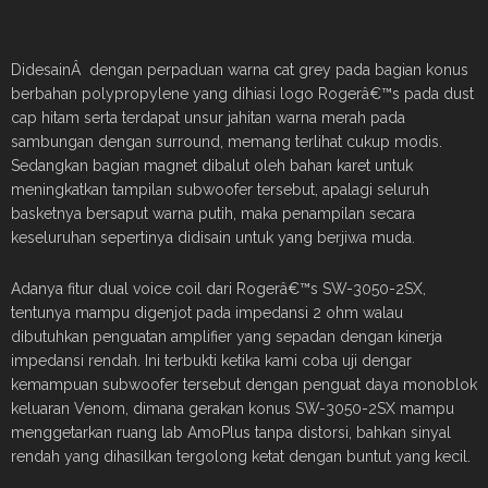
DidesainÂ dengan perpaduan warna cat grey pada bagian konus
berbahan polypropylene yang dihiasi logo Rogerâ€™s pada dust
cap hitam serta terdapat unsur jahitan warna merah pada
sambungan dengan surround, memang terlihat cukup modis.
Sedangkan bagian magnet dibalut oleh bahan karet untuk
meningkatkan tampilan subwoofer tersebut, apalagi seluruh
basketnya bersaput warna putih, maka penampilan secara
keseluruhan sepertinya didisain untuk yang berjiwa muda.
Adanya fitur dual voice coil dari Rogerâ€™s SW-3050-2SX,
tentunya mampu digenjot pada impedansi 2 ohm walau
dibutuhkan penguatan amplifier yang sepadan dengan kinerja
impedansi rendah. Ini terbukti ketika kami coba uji dengar
kemampuan subwoofer tersebut dengan penguat daya monoblok
keluaran Venom, dimana gerakan konus SW-3050-2SX mampu
menggetarkan ruang lab AmoPlus tanpa distorsi, bahkan sinyal
rendah yang dihasilkan tergolong ketat dengan buntut yang kecil.