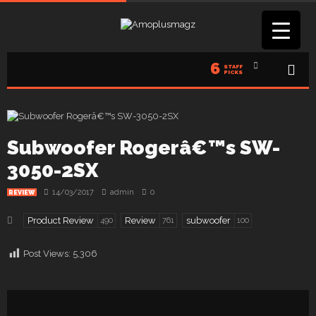
6
STAFF
PICKS
Subwoofer Rogerâ€™s SW-
3050-2SX
14/03/2017
admin
0
REVIEW
Product Review
Review
subwoofer
490
761
100
Post Views:
5,306