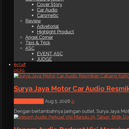
Cover Story
Car Audio
Carsmetic
Review
Advetorial
Highlight Product
Angel Corner
Tips & Trick
ASC
EVENT ASC
JUDGE
6
staff
picks
Surya Jaya Motor Car Audio Resmi
News & Event
Aug 5, 2026
0
Dengan bertambahnya jaringan outlet, Surya Jaya Moto