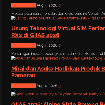
News & Event
Aug 4, 2026
0
Melalui peluncuran produk dan divisi baru ini, Venom Au
Usung Teknologi Virtual SIM Pert
RX2 di GIIAS 2026
News & Event
Aug 4, 2026
0
Persaingan industri perangkat multimedia otomotif di I
Mirai dan Asuka Hadirkan Produk B
Pameran
News & Event
Aug 4, 2026
0
GIIAS 2026: Alpine Style Boyong B