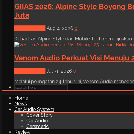
GIIAS 2026: Alpine Style Boyong B
Juta
News & Event
Aug 4, 2026
0
Kehadiran Alpine Style dan Mobile Tech menunjukkan tre
Venom Audio Perkuat Visi Menuju 2
News & Event
Jul 31, 2026
0
Melalui peringatan 24 tahun ini, Venom Audio menega
Home
News
Car Audio System
Cover Story
Car Audio
Carsmetic
Review