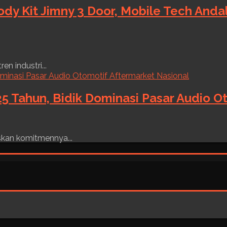
ody Kit Jimny 3 Door, Mobile Tech And
n industri...
5 Tahun, Bidik Dominasi Pasar Audio O
skan komitmennya...