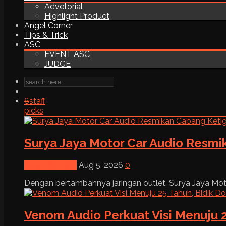
Advetorial
Highlight Product
Angel Corner
Tips & Trick
ASC
EVENT ASC
JUDGE
6
staff
picks
Surya Jaya Motor Car Audio Resmi
News & Event
Aug 5, 2026
0
Dengan bertambahnya jaringan outlet, Surya Jaya Moto
Venom Audio Perkuat Visi Menuju 2