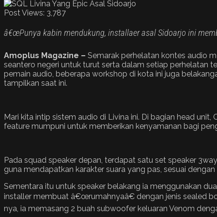
Post Views:
3,787
â€œPunya kabin mendukung, installaer asal Sidoarjo ini memb
Amoplus Magazine –
Semarak perhelatan kontes audio mo
seantero negeri untuk turut serta dalam setiap perhelatan t
pemain audio, beberapa workshop di kota ini juga belakangan
tampilkan saat ini.
Mari kita intip sistem audio di Livina ini. Di bagian head u
feature mumpuni untuk memberikan kenyamanan bagi pen
Pada squad speaker depan, terdapat satu set speaker 3wa
guna mendapatkan karakter suara yang pas, sesuai dengan y
Sementara itu untuk speaker belakang ia menggunakan dua p
installer membuat â€œrumahnyaâ€ dengan jenis sealed box
nya, ia memasang 2 buah subwoofer keluaran Venom denga