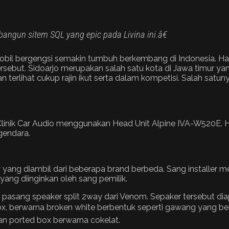
angun sitem SQL yang epic pada Livina ini.â€
bil bergengsi semakin tumbuh berkembang di Indonesia. Hal
ersebut. Sidoarjo merupakan salah satu kota di Jawa timur ya
 terlihat cukup rajin ikut serta dalam kompetisi. Salah satun
nit, Clinik Car Audio menggunakan Head Unit Alpine IVA-W520E.
gendara.
y yang diambil dari beberapa brand berbeda. Sang installe
ang diinginkan oleh sang pemilik.
asang speaker split 2way dari Venom. Sepaker tersebut diap
, berwarna broken white berbentuk seperti gawang yang beri
n ported box berwarna cokelat.