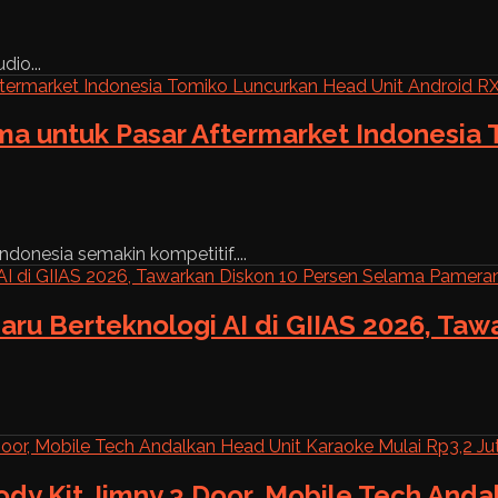
dio...
ama untuk Pasar Aftermarket Indonesia
ndonesia semakin kompetitif....
aru Berteknologi AI di GIIAS 2026, Ta
ody Kit Jimny 3 Door, Mobile Tech And