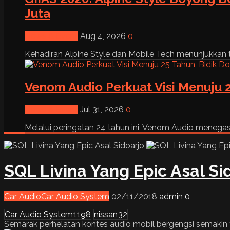
Juta
News & Event
Aug 4, 2026
0
Kehadiran Alpine Style dan Mobile Tech menunjukkan tre
Venom Audio Perkuat Visi Menuju 2
News & Event
Jul 31, 2026
0
Melalui peringatan 24 tahun ini, Venom Audio menega
SQL Livina Yang Epic Asal Si
Car Audio
Car Audio System
02/11/2018
admin
0
Car Audio System
1198
nissan
32
Semarak perhelatan kontes audio mobil bergengsi semakin t