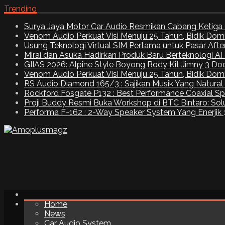
Trending
Surya Jaya Motor Car Audio Resmikan Cabang Ketiga 
Venom Audio Perkuat Visi Menuju 25 Tahun, Bidik Dom
Usung Teknologi Virtual SIM Pertama untuk Pasar Aft
Mirai dan Asuka Hadirkan Produk Baru Berteknologi A
GIIAS 2026: Alpine Style Boyong Body Kit Jimny 3 Do
Venom Audio Perkuat Visi Menuju 25 Tahun, Bidik Dom
RS Audio Diamond 165/3 : Sajikan Musik Yang Natural
Rockford Fosgate P132 : Best Performance Coaxial S
Proji Buddy Resmi Buka Workshop di BTC Bintaro: Solu
Performa F-162 : 2-Way Speaker System Yang Enerjik
Home
News
Car Audio System