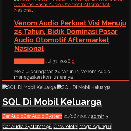
Venom Audio Perkuat Visi Menuju
25 Tahun, Bidik Dominasi Pasar
Audio Otomotif Aftermarket
Nasional
News & Event
Jul 31, 2026
0
Melalui peringatan 24 tahun ini, Venom Audio
menegaskan komitmennya...
SQL Di Mobil Keluarga
Car Audio
Car Audio System
21/06/2017
admin
5
Car Audio System
1198
Chevrolet
7
Mega Agung
11