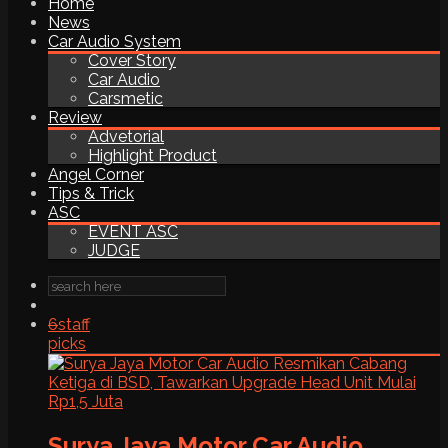
Home
News
Car Audio System
Cover Story
Car Audio
Carsmetic
Review
Advetorial
Highlight Product
Angel Corner
Tips & Trick
ASC
EVENT ASC
JUDGE
6
staff
picks
Surya Jaya Motor Car Audio