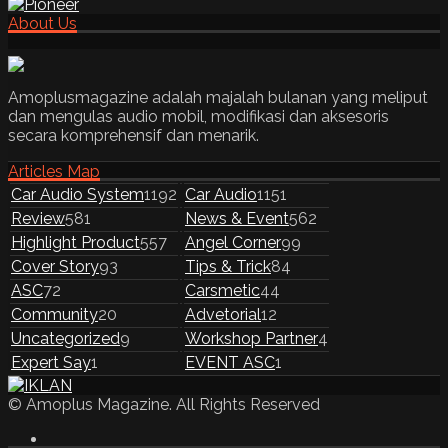
About Us
Amoplusmagazine adalah majalah bulanan yang meliput
dan mengulas audio mobil, modifikasi dan aksesoris
secara komprehensif dan menarik.
Articles Map
Car Audio System
1192
Car Audio
1151
Review
581
News & Event
562
Highlight Product
557
Angel Corner
99
Cover Story
93
Tips & Trick
84
ASC
72
Carsmetic
44
Community
20
Advetorial
12
Uncategorized
9
Workshop Partner
4
Expert Say
1
EVENT ASC
1
© Amoplus Magazine. All Rights Reserved