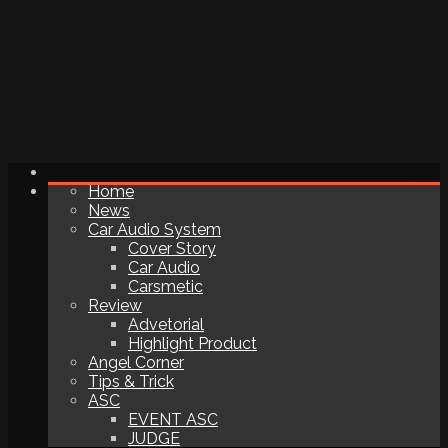
Home
News
Car Audio System
Cover Story
Car Audio
Carsmetic
Review
Advetorial
Highlight Product
Angel Corner
Tips & Trick
ASC
EVENT ASC
JUDGE