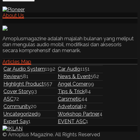
About Us
Amoplusmagazine adalah majalah bulanan yang meliput
dan mengulas audio mobil, modifikasi dan aksesoris
secara komprehensif dan menarik.
Articles Map
Car Audio System
1192
Car Audio
1151
Review
581
News & Event
562
Highlight Product
557
Angel Corner
99
Cover Story
93
Tips & Trick
84
ASC
72
Carsmetic
44
Community
20
Advetorial
12
Uncategorized
9
Workshop Partner
4
Expert Say
1
EVENT ASC
1
© Amoplus Magazine. All Rights Reserved