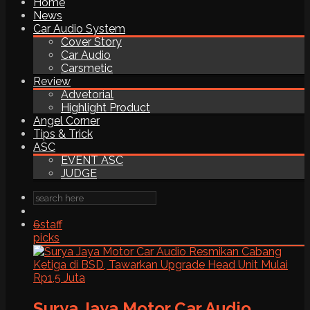
Home
News
Car Audio System
Cover Story
Car Audio
Carsmetic
Review
Advetorial
Highlight Product
Angel Corner
Tips & Trick
ASC
EVENT ASC
JUDGE
6
staff
picks
Surya Jaya Motor Car Audio