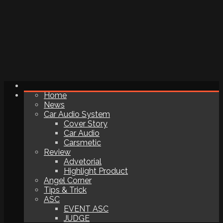
Home
News
Car Audio System
Cover Story
Car Audio
Carsmetic
Review
Advetorial
Highlight Product
Angel Corner
Tips & Trick
ASC
EVENT ASC
JUDGE