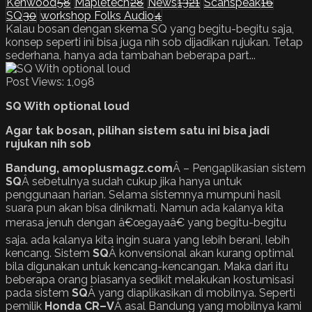
Kenwood
58
Mapletech
28
News
1321
Scanspeak
16
SQ
30
workshop Folks Audio
4
Kalau bosan dengan skema SQ yang begitu-begitu saja,
konsep seperti ini bisa juga nih sob dijadikan rujukan. Tetap
sederhana, hanya ada tambahan beberapa part...
Post Views:
1,098
SQ With optional loud
Agar tak bosan, pilihan sistem satu ini bisa jadi
rujukan nih sob
Bandung, amoplusmagz.com
Â – Pengaplikasian sistem
SQ
Â sebetulnya sudah cukup jika hanya untuk
penggunaan harian. Selama sistemnya mumpuni hasil
suara pun akan bisa dinikmati. Namun ada kalanya kita
merasa jenuh dengan â€œgayaâ€ yang begitu-begitu
saja. ada kalanya kita ingin suara yang lebih berani, lebih
kencang. Sistem
SQ
Â konvensional akan kurang optimal
bila digunakan untuk kencang-kencangan. Maka dari itu
beberapa orang biasanya sedikit melakukan kostumisasi
pada sistem
SQ
Â yang diaplikasikan di mobilnya. Seperti
pemilik
Honda
CR
–
V
Â asal Bandung yang mobilnya kami