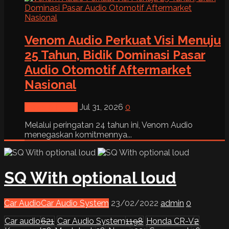
Venom Audio Perkuat Visi Menuju
25 Tahun, Bidik Dominasi Pasar
Audio Otomotif Aftermarket
Nasional
News & Event
Jul 31, 2026
0
Melalui peringatan 24 tahun ini, Venom Audio
menegaskan komitmennya...
SQ With optional loud
Car Audio
Car Audio System
23/02/2022
admin
0
Car audio
621
Car Audio System
1198
Honda CR-V
2