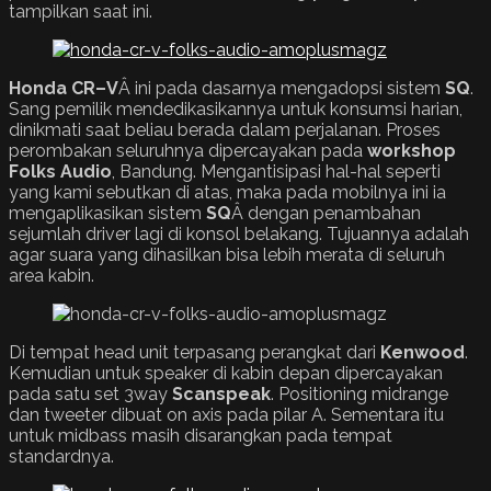
tampilkan saat ini.
Honda
CR
–
V
Â ini pada dasarnya mengadopsi sistem
SQ
.
Sang pemilik mendedikasikannya untuk konsumsi harian,
dinikmati saat beliau berada dalam perjalanan. Proses
perombakan seluruhnya dipercayakan pada
workshop
Folks Audio
, Bandung. Mengantisipasi hal-hal seperti
yang kami sebutkan di atas, maka pada mobilnya ini ia
mengaplikasikan sistem
SQ
Â dengan penambahan
sejumlah driver lagi di konsol belakang. Tujuannya adalah
agar suara yang dihasilkan bisa lebih merata di seluruh
area kabin.
Di tempat head unit terpasang perangkat dari
Kenwood
.
Kemudian untuk speaker di kabin depan dipercayakan
pada satu set 3way
Scanspeak
. Positioning midrange
dan tweeter dibuat on axis pada pilar A. Sementara itu
untuk midbass masih disarangkan pada tempat
standardnya.