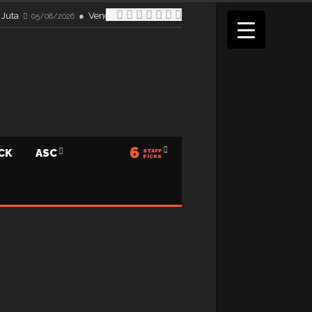
 Juta
Venom Audio Perkuat Visi Menuju 25 Tahun, Bidik Do
05/08/2026
6
ICK
ASC
STAFF
PICKS