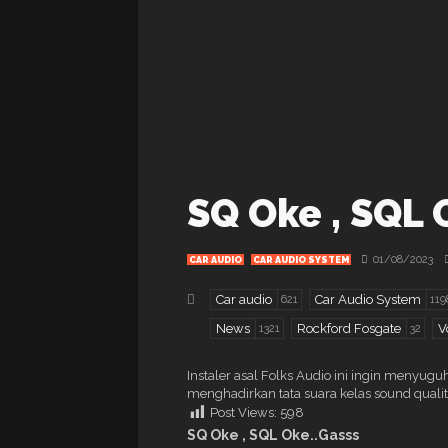
SQ Oke , SQL 
01/08/2023
CAR AUDIO
CAR AUDIO SYSTEM
Car audio
Car Audio System
621
119
News
Rockford Fosgate
V
1321
32
Instaler asal Folks Audio ini ingin meny
menghadirkan tata suara kelas sound qualit
Post Views:
598
SQ Oke , SQL Oke..Gasss