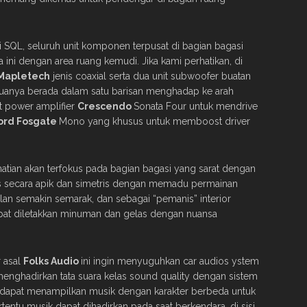
si SQL, seluruh unit komponen terpusat di bagian bagasi
 ini dengan area ruang kemudi. Jika kami perhatikan, di
Mapletech
jenis coaxial serta dua unit subwoofer buatan
uanya berada dalam satu barisan menghadap ke arah
at power amplifier
Crescendo
Sonata Four untuk mendrive
ord
Fosgate
Mono yang khusus untuk memboost driver
hatian akan terfokus pada bagian bagasi yang sarat dengan
as secara apik dan simetris dengan memadu permainan
n semakin semarak, dan sebagai “pemanis” interior
apat diletakkan minuman dan gelas dengan nuansa
r asal
Folks Audio
ini ingin menyuguhkan car audios ystem
ghadirkan tata suara kelas sound quality dengan sistem
a dapat menampilkan musik dengan karakter berbeda untuk
tentu musik dapat dihadirkan pada saat berkendara, di sisi