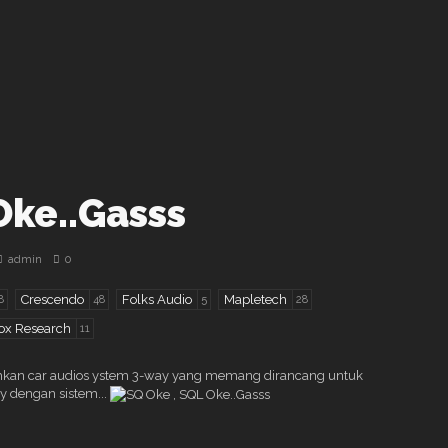
Oke..Gasss
admin
0
Crescendo
Folks Audio
Mapletech
8
48
5
28
ox Research
11
uguhkan car audios ystem 3-way yang memang dirancang untuk
y dengan sistem...