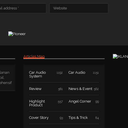
Articles Map
lanan
Car Audio
Car Audio
1192
1151
System
il,
ehensif
Review
News & Event
581
562
Highlight
Angel Corner
557
99
Product
Cover Story
Tips & Trick
93
84