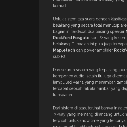
kemudi.
Untuk sistem tata suara dengan klasifika
belakang yang secara total menutup area
bagian ini terdapat dua pasang speaker
Rockford
Fosgate
seri P2 yang kesem
belakang. Di bagian ini pula juga terdap
Mapletech
dan power amplifier
Rockf
sub P2.
Dari seluruh sistem yang terpasang, per
komponen audio, selain itu juga dikem
lampu led warna yang menambah tampila
terdapat sebuah rak ala minibar yang d
transparan.
Dari sistem di atas, terlihat bahwa Instale
3-way yang memang dirancang untuk men
terpisah untuk show time yang tentuny
jenis mobil hatchback, sehingga pada ter