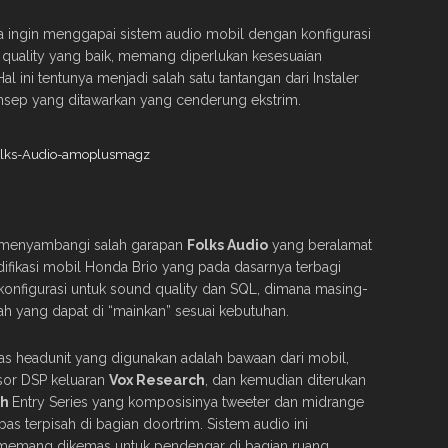
a ingin menggapai sistem audio mobil dengan konfigurasi
quality yang baik, memang diperlukan kesesuaian
al ini tentunya menjadi salah satu tantangan dari Instaler
sep yang ditawarkan yang cenderung ekstrim.
s menyambangi salah garapan
Folks Audio
yang beralamat
ifikasi mobil Honda Brio yang pada dasarnya terbagi
onfigurasi untuk sound quality dan SQL, dimana masing-
yang dapat di “mainkan” sesuai kebutuhan.
ias headunit yang digunakan adalah bawaan dari mobil,
sor DSP keluaran
Vox
Research
, dan kemudian diterukan
ch
Entry Series yang komposisinya tweeter dan midrange
bas terpisah di bagian doortrim. Sistem audio ini
memang dikemas untuk pendengar di bagian ruang