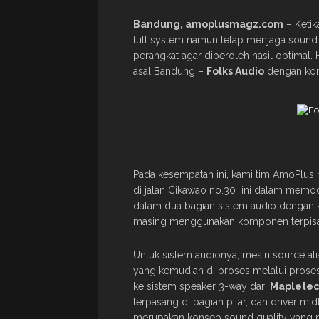
Bandung, amoplusmagz.com
– Ketik
full system namun tetap menjaga sound 
perangkat agar diperoleh hasil optimal. H
asal Bandung –
Folks Audio
dengan kon
Pada kesempatan ini, kami tim AmoPlu
di jalan Cikawao no.30 ini dalam memod
dalam dua bagian sistem audio dengan k
masing menggunakan komponen terpisah 
Untuk sistem audionya, mesin source al
yang kemudian di proses melalui prose
ke sistem speaker 3-way dari
Maplete
terpasang di bagian pilar, dan driver mid
merupakan konsep sound quality yang 