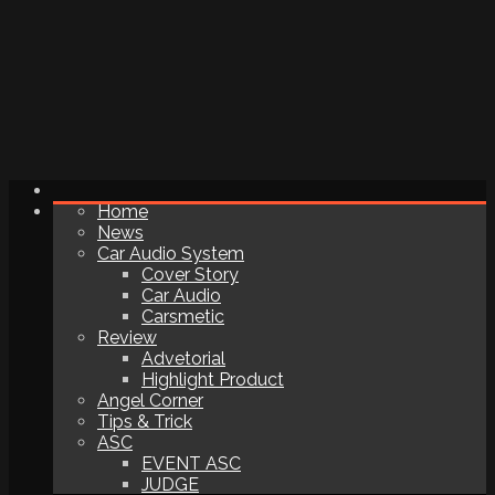
Home
News
Car Audio System
Cover Story
Car Audio
Carsmetic
Review
Advetorial
Highlight Product
Angel Corner
Tips & Trick
ASC
EVENT ASC
JUDGE