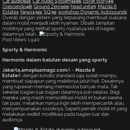
Car audio
621
Car Audio System
1198
cover story
49
Crescendo
48
Ground Zero
100
head unit
25
Mazda 6
Estate
1
News
1321
SQ
30
workshop Dynamic Autosound
1
Overall dengan sistem yang terpasang membuat suasana
dalam mobil menjadil lebih nyaman. Dibalik tampilan
mobilnya yang terlihat sporty nyatanya kini di bagian
dalamnya telah...
Post Views:
1,940
Sporty & Harmonic
Harmonis dalam balutan desain yang sporty
Jakarta,amoplusmagz.com
Â –
Mazda 6
Estate
Â dengan kondisi standard saja sudah mampu
membuat siapapun yang meliriknya jatuh hati. Desainnya
yang rupawan memang memesona banyak mata. Tak
sekedar bagian luar, bagian dalamnya pun selaras. Bagi
mereka yang masih memodifikasi mobil ini bukan karena
tak puas, melainkan hanya ingin lebih mempercantik atau
menyempurnakan sosoknya. Seperti pemilik mobil ini yang
melakukan sedikit modifikasi pada bagian luar dan
audionya.