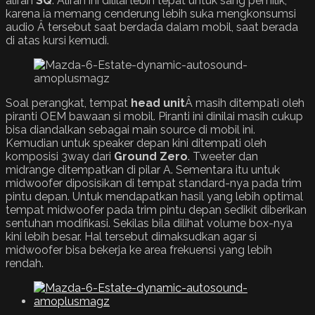
aliran
SQ
. Aliran ini dililai lebih tepat untuk sang pemilik,
karena ia memang cenderung lebih suka mengkonsumsi
audio Â tersebut saat berdada dalam mobil, saat berada
di atas kursi kemudi.
Soal perangkat, tempat
head unit
Â masih ditempati oleh
piranti OEM bawaan si mobil. Piranti ini dinilai masih cukup
bisa diandalkan sebagai main source di mobil ini.
Kemudian untuk speaker depan kini ditempati oleh
komposisi 3way dari
Ground Zero
. Tweeter dan
midrange ditempatkan di pilar A. Sementara itu untuk
midwoofer diposisikan di tempat standard-nya pada trim
pintu depan. Untuk mendapatkan hasil yang lebih optimal
tempat midwoofer pada trim pintu depan sedikit diberikan
sentuhan modifikasi. Sekilas bila dilihat volume box-nya
kini lebih besar. Hal tersebut dimaksudkan agar si
midwoofer bisa bekerja ke area frekuensi yang lebih
rendah.