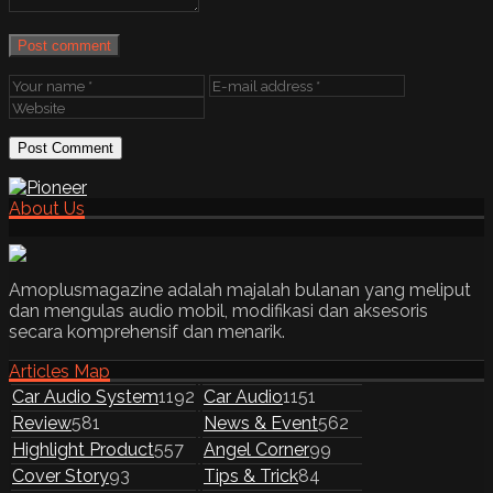
Post comment
About Us
Amoplusmagazine adalah majalah bulanan yang meliput
dan mengulas audio mobil, modifikasi dan aksesoris
secara komprehensif dan menarik.
Articles Map
Car Audio System
1192
Car Audio
1151
Review
581
News & Event
562
Highlight Product
557
Angel Corner
99
Cover Story
93
Tips & Trick
84