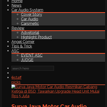
Home
News
Car Audio System
Cover Story
Car Audio
Carsmetic
Review
Advetorial
Highlight Product
Angel Corner
Tips & Trick
ASC
EVENT ASC
JUDGE
6
staff
picks
Surya Jaya Motor Car Audio