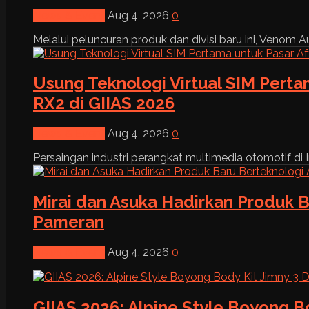
News & Event
Aug 4, 2026
0
Melalui peluncuran produk dan divisi baru ini, Venom Au
Usung Teknologi Virtual SIM Pert
RX2 di GIIAS 2026
News & Event
Aug 4, 2026
0
Persaingan industri perangkat multimedia otomotif di I
Mirai dan Asuka Hadirkan Produk B
Pameran
News & Event
Aug 4, 2026
0
GIIAS 2026: Alpine Style Boyong B