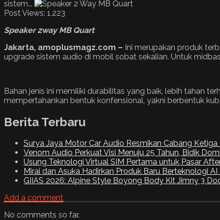
sistem...
Post Views:
1,223
Speaker 2way MB Quart
Jakarta
, amoplusmagz.com –
Ini merupakan produk terba
upgrade sistem audio di mobil sobat sekalian. Untuk midbass
Bahan jenis ini memiliki durabilitas yang baik, lebih tahan 
mempertahankan bentuk konfensional, yakni berbentuk kub
Berita Terbaru
Surya Jaya Motor Car Audio Resmikan Cabang Ketiga 
Venom Audio Perkuat Visi Menuju 25 Tahun, Bidik Dom
Usung Teknologi Virtual SIM Pertama untuk Pasar Aft
Mirai dan Asuka Hadirkan Produk Baru Berteknologi A
GIIAS 2026: Alpine Style Boyong Body Kit Jimny 3 Doo
Add a comment
No comments so far.