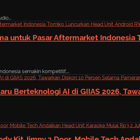
dio...
ama untuk Pasar Aftermarket Indonesia
ndonesia semakin kompetitif....
aru Berteknologi AI di GIIAS 2026, Ta
ody Kit Jimny 3 Door, Mobile Tech And