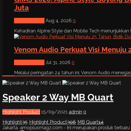
Juta
News & Event
Aug 4, 2026
0
Kehadiran Alpine Style dan Mobile Tech menunjukkan tre
Venom Audio Perkuat Visi Menuju 2
News & Event
Jul 31, 2026
0
Melalui peringatan 24 tahun ini, Venom Audio menega
Speaker 2 Way MB Quart
Highlight Product
15/09/2021
admin
0
Highlight
35
Highlight Product
306
MB Quart
14
Jakarta, amoplusmagz.com - Ini merupakan produk terbaru ke