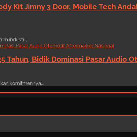
ody Kit Jimny 3 Door, Mobile Tech And
n industri...
5 Tahun, Bidik Dominasi Pasar Audio O
skan komitmennya...