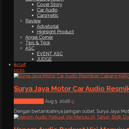
Cover Story
Car Audio
Carsmetic
Review
Advetorial
Highlight Product
Angel Corner
Tips & Trick
ASC
EVENT ASC
JUDGE
6
staff
picks
Surya Jaya Motor Car Audio Resmi
News & Event
Aug 5, 2026
0
Dengan bertambahnya jaringan outlet, Surya Jaya Moto