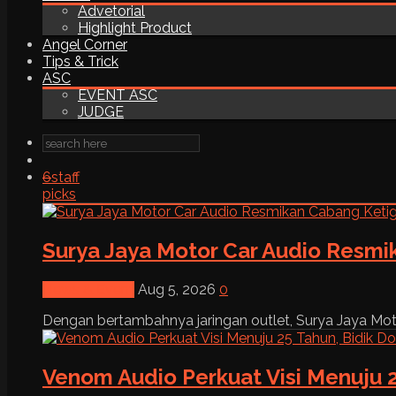
Advetorial
Highlight Product
Angel Corner
Tips & Trick
ASC
EVENT ASC
JUDGE
6
staff
picks
Surya Jaya Motor Car Audio Resmi
News & Event
Aug 5, 2026
0
Dengan bertambahnya jaringan outlet, Surya Jaya Moto
Venom Audio Perkuat Visi Menuju 2