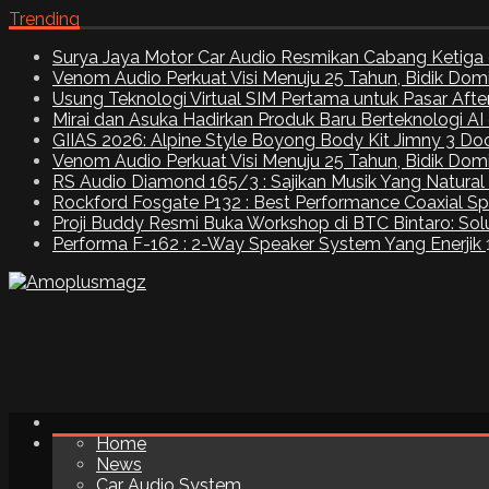
Trending
Surya Jaya Motor Car Audio Resmikan Cabang Ketiga 
Venom Audio Perkuat Visi Menuju 25 Tahun, Bidik Dom
Usung Teknologi Virtual SIM Pertama untuk Pasar Aft
Mirai dan Asuka Hadirkan Produk Baru Berteknologi A
GIIAS 2026: Alpine Style Boyong Body Kit Jimny 3 Do
Venom Audio Perkuat Visi Menuju 25 Tahun, Bidik Dom
RS Audio Diamond 165/3 : Sajikan Musik Yang Natural
Rockford Fosgate P132 : Best Performance Coaxial S
Proji Buddy Resmi Buka Workshop di BTC Bintaro: Solu
Performa F-162 : 2-Way Speaker System Yang Enerjik
Home
News
Car Audio System