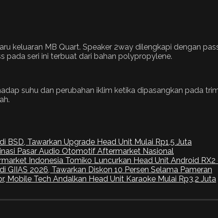
ru keluaran MB Quart. Speaker 2way dilengkapi dengan passive
 pada seri ini terbuat dari bahan polypropylene.
terhadap suhu dan perubahan iklim ketika dipasangkan pada tri
ah.
di BSD, Tawarkan Upgrade Head Unit Mulai Rp1,5 Juta
inasi Pasar Audio Otomotif Aftermarket Nasional
ermarket Indonesia Tomiko Luncurkan Head Unit Android RX2 
I di GIIAS 2026, Tawarkan Diskon 10 Persen Selama Pameran
r, Mobile Tech Andalkan Head Unit Karaoke Mulai Rp3,2 Juta