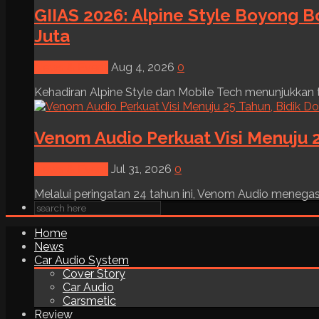
GIIAS 2026: Alpine Style Boyong B
Juta
News & Event
Aug 4, 2026
0
Kehadiran Alpine Style dan Mobile Tech menunjukkan tre
Venom Audio Perkuat Visi Menuju 2
News & Event
Jul 31, 2026
0
Melalui peringatan 24 tahun ini, Venom Audio menega
Home
News
Car Audio System
Cover Story
Car Audio
Carsmetic
Review