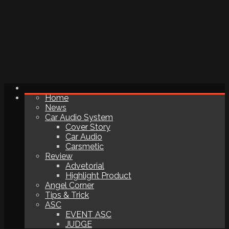
Home
News
Car Audio System
Cover Story
Car Audio
Carsmetic
Review
Advetorial
Highlight Product
Angel Corner
Tips & Trick
ASC
EVENT ASC
JUDGE