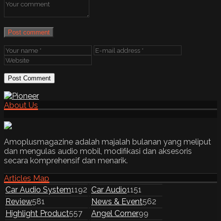
Post comment
About Us
Amoplusmagazine adalah majalah bulanan yang meliput
dan mengulas audio mobil, modifikasi dan aksesoris
secara komprehensif dan menarik.
Articles Map
Car Audio System
1192
Car Audio
1151
Review
581
News & Event
562
Highlight Product
557
Angel Corner
99