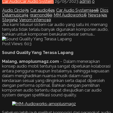
Car Audio
Car Audio System
29/05/2023
admin
0
Audio Circle
71
Car audio
621
Car Audio System
1198
Dios
Delamusica
51
gramond
60
MM Audioworks
6
News
1321
Steg
152
Venom inferno
10
Jika kami telusuri sistem car audio yang satu ini, memang
ternyata tidak terlalu banyak digunakan komponen audio,
bahkan untuk komponen berukuran besar semua...
Post Views:
603
Sound Quality Yang Terasa Lapang
Malang, amoplusmagz.com
– Dalam menerapkan
konsep audio mobil tentunya sangat diperlukan kolaborasi
antara pengguna maupun Instalernya, sehingga kepuasan
dalam menghadirkan nuansa musik dalam ruang
kendaraan sesuai yang diinginkan serta dapat diperoleh
dengan performa optimal. Bahkan dengan pemilihan
komponen audio tertentu dapat diwujudkan car audio
system dengan spefifikasi sound quality.
Sebelum lebih jauh melihat komposisi dari perangkat audio