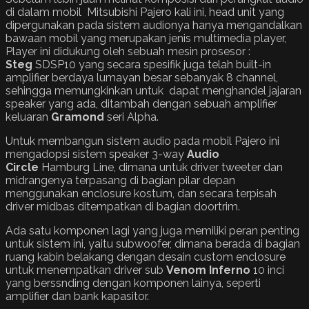
di dalam mobil Mitsubishi Pajero kali ini, head unit yang
dipergunakan pada sistem audionya hanya mengandalkan
bawaan mobil yang merupakan jenis multimedia player,
Player ini didukung oleh sebuah mesin prosesor :
Steg
SDSP10 yang secara spesifik juga telah built-in
amplifier berdaya lumayan besar sebanyak 8 channel,
sehingga memungkinkan untuk dapat menghandel jajaran
speaker yang ada, ditambah dengan sebuah amplifier
keluaran
Gramond
seri Alpha.
Untuk membangun sistem audio pada mobil Pajero ini
mengadopsi sistem speaker 3-way
Audio
Circle
Hamburg Line, dimana untuk driver tweeter dan
midrangenya terpasang di bagian pilar depan
menggunakan enclosure kostum, dan secara terpisah
driver midbas ditempatkan di bagian doortrim.
Ada satu komponen lagi yang juga memiliki peran penting
untuk sistem ini, yaitu subwoofer, dimana berada di bagian
ruang kabin belakang dengan desain custom enclosure
untuk menempatkan driver sub
Venom Inferno
10 inci
yang berssnding dengan komponen lainya, seperti
amplifier dan bank kapasitor.