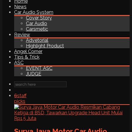
Home
News
Car Audio System
Cover Story
Car Audio
Carsmetic
Review
Advetorial
Highlight Product
Angel Corner
Tips & Trick
ASC
EVENT ASC
JUDGE
6
staff
picks
Surya Jaya Motor Car Audio