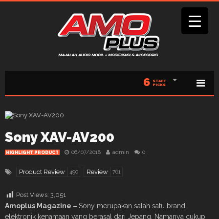
6
STAFF
PICKS
Sony XAV-AV200
06/07/2018
admin
0
HIGHLIGHT PRODUCT
Product Review
Review
490
761
Post Views:
3,051
Amoplus Magazine –
Sony merupakan salah satu brand
elektronik kenamaan yang berasal dari Jepang. Namanya cukup