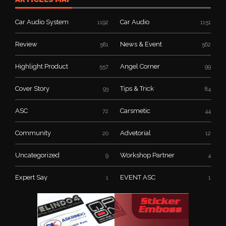
Car Audio System
Car Audio
1192
1151
Review
News & Event
581
562
Highlight Product
Angel Corner
557
99
Cover Story
Tips & Trick
93
84
ASC
Carsmetic
72
44
Community
Advetorial
20
12
Uncategorized
Workshop Partner
9
4
Expert Say
EVENT ASC
1
1