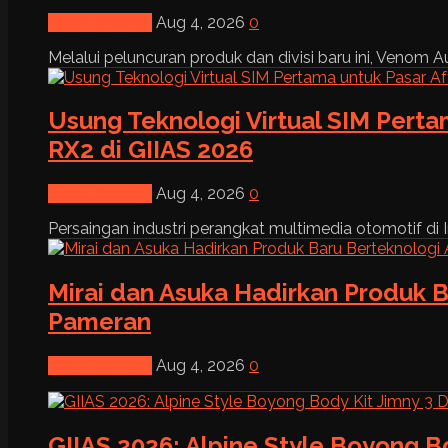
News & Event
Aug 4, 2026
0
Melalui peluncuran produk dan divisi baru ini, Venom Au
Usung Teknologi Virtual SIM Pert
RX2 di GIIAS 2026
News & Event
Aug 4, 2026
0
Persaingan industri perangkat multimedia otomotif di I
Mirai dan Asuka Hadirkan Produk B
Pameran
News & Event
Aug 4, 2026
0
GIIAS 2026: Alpine Style Boyong B