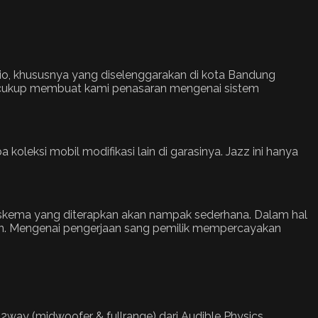
dio, khususnya yang diselenggarakan di kota Bandung
 itu cukup membuat kami penasaran mengenai sistem
koleksi mobil modifikasi lain di garasinya. Jazz ini hanya
s skema yang diterapkan akan nampak sederhana. Dalam hal
aukan. Mengenai pengerjaan sang pemilik mempercayakan
2way (midwoofer & fullrange) dari Audible Physics.