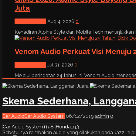
Juta
News & Event
Aug 4, 2026
0
Kehadiran Alpine Style dan Mobile Tech menunjukkan tre
Venom Audio Perkuat Visi Menuju 2
News & Event
Jul 31, 2026
0
Melalui peringatan 24 tahun ini, Venom Audio menega
Skema Sederhana, Langgan
Car Audio
Car Audio System
06/12/2019
admin
0
Car Audio System
1198
Honda
193
Sebetulnya rombakan audio yang dilakukan pada Jazz ini 