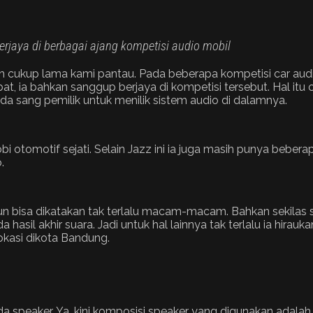
rjaya di berbagai ajang kompetisi audio mobil
dah cukup lama kami pantau. Pada beberapa kompetisi car au
libat, ia bahkan sanggup berjaya di kompetisi tersebut. Hal
a sang pemilik untuk menilik sistem audio di dalamnya.
tomotif sejati. Selain Jazz ini ia juga masih punya beberapa 
.
pun bisa dikatakan tak terlalu macam-macam. Bahkan sekila
asil akhir suara. Jadi untuk hal lainnya tak terlalu ia hir
kasi dikota Bandung.
 speaker. Ya, kini komposisi speaker yang digunakan adalah 