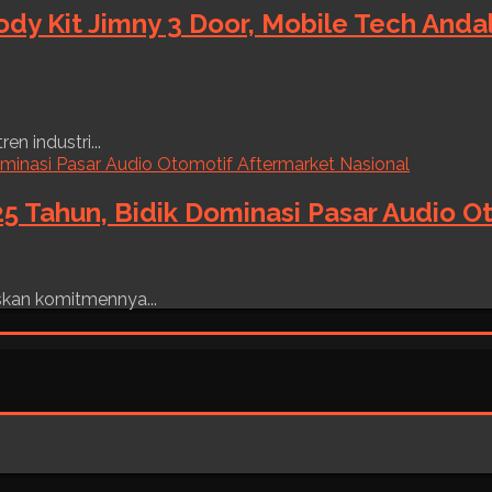
ody Kit Jimny 3 Door, Mobile Tech And
n industri...
5 Tahun, Bidik Dominasi Pasar Audio O
skan komitmennya...