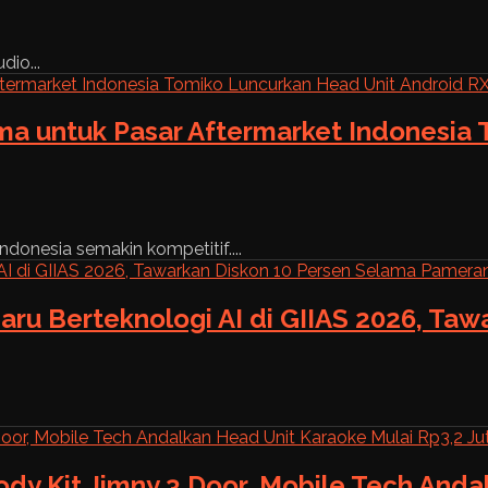
dio...
ama untuk Pasar Aftermarket Indonesia
ndonesia semakin kompetitif....
aru Berteknologi AI di GIIAS 2026, Ta
ody Kit Jimny 3 Door, Mobile Tech And