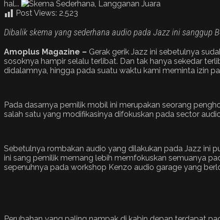
hal...
Post Views:
2,523
Dibalik skema yang sederhana audio pada Jazz ini sanggup Be
Amoplus Magazine –
Gerak gerik Jazz ini sebetulnya su
sosoknya hampir selalu terlibat. Dan tak hanya sekedar ter
didalamnya, hingga pada suatu waktu kami meminta izin pad
Pada dasarnya pemilik mobil ini merupakan seorang penghobi o
salah satu yang modifikasinya difokuskan pada sector audio
Sebetulnya rombakan audio yang dilakukan pada Jazz ini 
ini sang pemilik memang lebih memfokuskan semuanya pada h
sepenuhnya pada workshop Kenzo audio garage yang berlo
Perubahan yang paling nampak di kabin depan terdapat pada