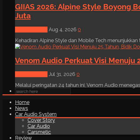
GIIAS 2026: Alpine Style Boyong B
Juta
News & Event
Aug 4, 2026
0
Kehadiran Alpine Style dan Mobile Tech menunjukkan tre
Venom Audio Perkuat Visi Menuju 2
News & Event
Jul 31, 2026
0
Melalui peringatan 24 tahun ini, Venom Audio menega
Home
News
Car Audio System
Cover Story
Car Audio
Carsmetic
Review