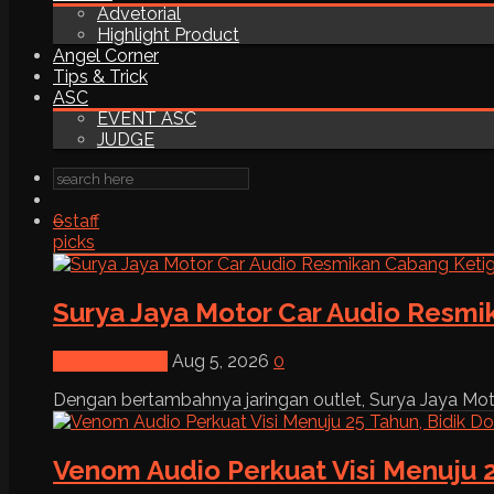
Advetorial
Highlight Product
Angel Corner
Tips & Trick
ASC
EVENT ASC
JUDGE
6
staff
picks
Surya Jaya Motor Car Audio Resmi
News & Event
Aug 5, 2026
0
Dengan bertambahnya jaringan outlet, Surya Jaya Moto
Venom Audio Perkuat Visi Menuju 2