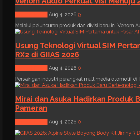
Venom Audio Perkuat Visi Menuju 2
News & Event
Aug 4, 2026
0
Melalui peluncuran produk dan divisi baru ini, Venom Au
Usung Teknologi Virtual SIM Pert
RX2 di GIIAS 2026
News & Event
Aug 4, 2026
0
Persaingan industri perangkat multimedia otomotif di I
Mirai dan Asuka Hadirkan Produk B
Pameran
News & Event
Aug 4, 2026
0