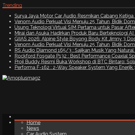
Trending
Surya Jaya Motor Car Audio Resmikan Cabang Ketiga 
Venom Audio Perkuat Visi Menuju 25 Tahun, Bidik Dom
Usung Teknologi Virtual SIM Pertama untuk Pasar Aft
Mirai dan Asuka Hadirkan Produk Baru Berteknologi A
GIIAS 2026: Alpine Style Boyong Body Kit Jimny 3 Do
Venom Audio Perkuat Visi Menuju 25 Tahun, Bidik Dom
RS Audio Diamond 165/3 : Sajikan Musik Yang Natural
Rockford Fosgate P132 : Best Performance Coaxial S
Proji Buddy Resmi Buka Workshop di BTC Bintaro: Solu
Performa F-162 : 2-Way Speaker System Yang Enerjik
Home
News
Car Audio System