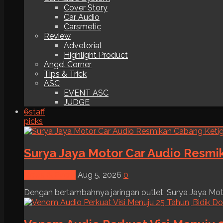
Cover Story
Car Audio
Carsmetic
Review
Advetorial
Highlight Product
Angel Corner
Tips & Trick
ASC
EVENT ASC
JUDGE
6
staff
picks
Surya Jaya Motor Car Audio Resmi
News & Event
Aug 5, 2026
0
Dengan bertambahnya jaringan outlet, Surya Jaya Moto