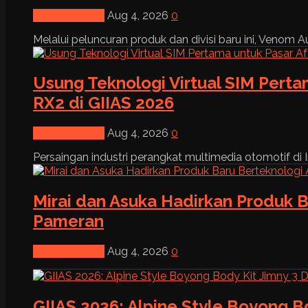
News & Event
Aug 4, 2026
0
Melalui peluncuran produk dan divisi baru ini, Venom Au
Usung Teknologi Virtual SIM Pert
RX2 di GIIAS 2026
News & Event
Aug 4, 2026
0
Persaingan industri perangkat multimedia otomotif di I
Mirai dan Asuka Hadirkan Produk B
Pameran
News & Event
Aug 4, 2026
0
GIIAS 2026: Alpine Style Boyong B