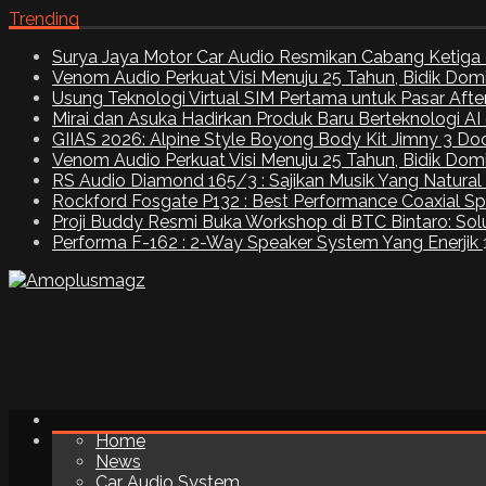
Trending
Surya Jaya Motor Car Audio Resmikan Cabang Ketiga 
Venom Audio Perkuat Visi Menuju 25 Tahun, Bidik Dom
Usung Teknologi Virtual SIM Pertama untuk Pasar Aft
Mirai dan Asuka Hadirkan Produk Baru Berteknologi A
GIIAS 2026: Alpine Style Boyong Body Kit Jimny 3 Do
Venom Audio Perkuat Visi Menuju 25 Tahun, Bidik Dom
RS Audio Diamond 165/3 : Sajikan Musik Yang Natural
Rockford Fosgate P132 : Best Performance Coaxial S
Proji Buddy Resmi Buka Workshop di BTC Bintaro: Solu
Performa F-162 : 2-Way Speaker System Yang Enerjik
Home
News
Car Audio System