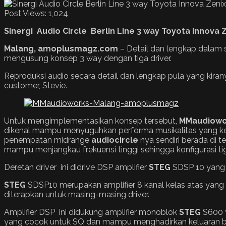
Post Views:
1,024
Sinergi Audio Circle Berlin Line 3 way Toyota Innova 
Malang, amoplusmagz.com
– Detail dan lengkap dalam 
mengusung konsep 3 way dengan tiga driver.
Reproduksi audio secara detail dan lengkap pula yang kira
customer, Stevie.
Untuk mengimplementasikan konsep tersebut,
MMaudiowo
dikenal mampu menyuguhkan performa musikalitas yang ke
penempatan midrange
audiocircle
nya sendiri berada di 
mampu menjangkau frekuensi tinggi sehingga konfigurasi tiga
Deretan driver ini didrive DSP amplifier
STEG
SDSP 10 yang 
STEG
SDSP10 merupakan amplifier 8 kanal kelas atas yang d
diterapkan untuk masing-masing driver.
Amplifier DSP ini didukung amplifier monoblok
STEG
S600 y
yang cocok untuk SQ dan mampu menghadirkan keluaran ba