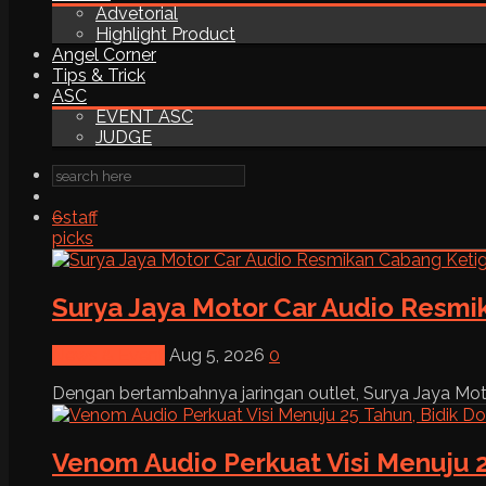
Advetorial
Highlight Product
Angel Corner
Tips & Trick
ASC
EVENT ASC
JUDGE
6
staff
picks
Surya Jaya Motor Car Audio Resmi
News & Event
Aug 5, 2026
0
Dengan bertambahnya jaringan outlet, Surya Jaya Moto
Venom Audio Perkuat Visi Menuju 2