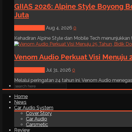
GIIAS 2026: Alpine Style Boyong B
Juta
News & Event
Aug 4, 2026
0
Kehadiran Alpine Style dan Mobile Tech menunjukkan tre
Venom Audio Perkuat Visi Menuju 2
News & Event
Jul 31, 2026
0
Melalui peringatan 24 tahun ini, Venom Audio menega
Home
News
Car Audio System
Cover Story
Car Audio
Carsmetic
Review