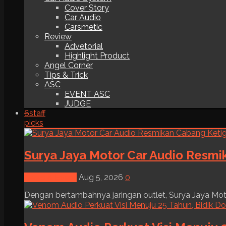
Cover Story
Car Audio
Carsmetic
Review
Advetorial
Highlight Product
Angel Corner
Tips & Trick
ASC
EVENT ASC
JUDGE
6
staff
picks
Surya Jaya Motor Car Audio Resmi
News & Event
Aug 5, 2026
0
Dengan bertambahnya jaringan outlet, Surya Jaya Moto