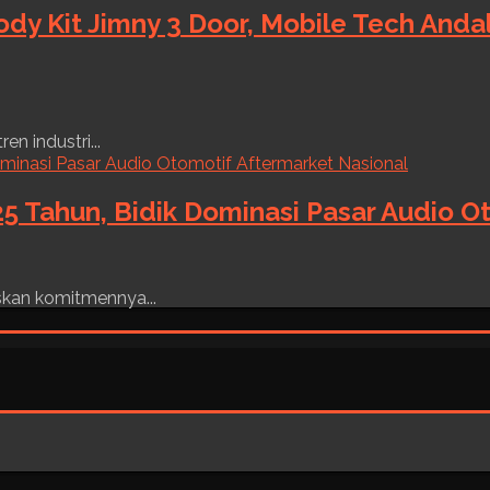
ody Kit Jimny 3 Door, Mobile Tech And
n industri...
5 Tahun, Bidik Dominasi Pasar Audio O
skan komitmennya...