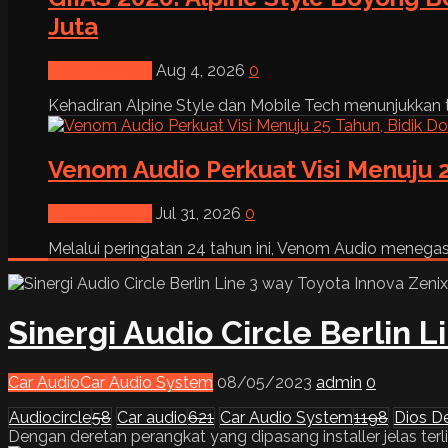
Juta
News & Event
Aug 4, 2026
0
Kehadiran Alpine Style dan Mobile Tech menunjukkan tre
Venom Audio Perkuat Visi Menuju 2
News & Event
Jul 31, 2026
0
Melalui peringatan 24 tahun ini, Venom Audio menega
Sinergi Audio Circle Berlin 
Car Audio
Car Audio System
08/05/2023
admin
0
Audiocircle
58
Car audio
621
Car Audio System
1198
Dios D
Dengan deretan perangkat yang dipasang installer jelas terl