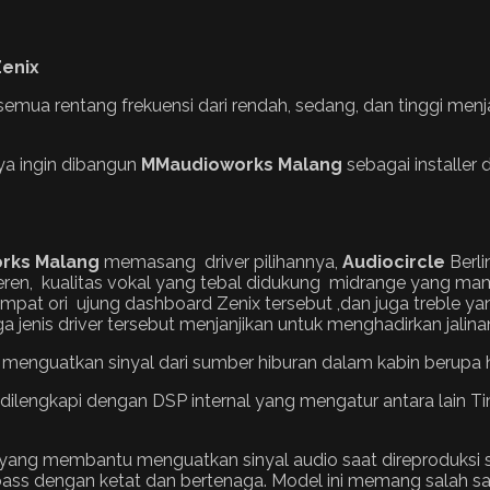
Zenix
semua rentang frekuensi dari rendah, sedang, dan tinggi men
nya ingin dibangun
MMaudioworks Malang
sebagai installe
rks Malang
memasang driver pilihannya,
Audiocircle
Berli
ren, kualitas vokal yang tebal didukung midrange yang m
tempat ori ujung dashboard Zenix tersebut ,dan juga treble
 jenis driver tersebut menjanjikan untuk menghadirkan jalina
menguatkan sinyal dari sumber hiburan dalam kabin berupa 
ilengkapi dengan DSP internal yang mengatur antara lain Time
ang membantu menguatkan sinyal audio saat direproduksi 
ss dengan ketat dan bertenaga. Model ini memang salah sa