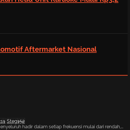
tomotif Aftermarket Nasional
cs
1
Steg
152
yeluruh hadir dalam setiap frekuensi mulai dari rendah,...