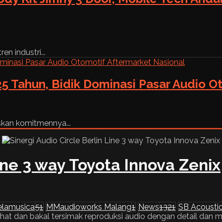
n industri...
5 Tahun, Bidik Dominasi Pasar Audio O
skan komitmennya...
Line 3 way Toyota Innova Zenix
elamusica
51
MMaudioworks Malang
1
News
1321
SB Acousti
ihat dan bakal tersimak reproduksi audio dengan detail dan men