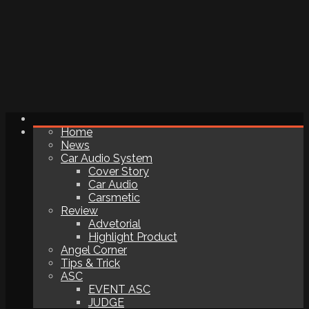
Home
News
Car Audio System
Cover Story
Car Audio
Carsmetic
Review
Advetorial
Highlight Product
Angel Corner
Tips & Trick
ASC
EVENT ASC
JUDGE