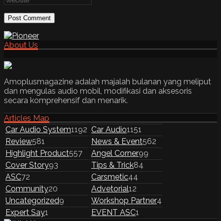
About Us
Amoplusmagazine adalah majalah bulanan yang meliput
dan mengulas audio mobil, modifikasi dan aksesoris
secara komprehensif dan menarik.
Articles Map
Car Audio System
1192
Car Audio
1151
Review
581
News & Event
562
Highlight Product
557
Angel Corner
99
Cover Story
93
Tips & Trick
84
ASC
72
Carsmetic
44
Community
20
Advetorial
12
Uncategorized
9
Workshop Partner
4
Expert Say
1
EVENT ASC
1