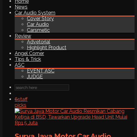
Home
News
Car Audio System
Cover Story
Car Audio
Carsmetic
Review
Advetorial
Highlight Product
Angel Corner
Tips & Trick
ASC
EVENT ASC
JUDGE
6
staff
picks
Surya Jaya Motor Car Audio