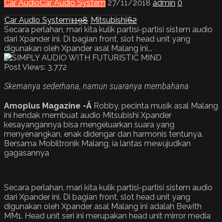
Car Audio
Car Audio System
27/11/2018
admin
0
Car Audio System
1198
Mitsubishi
62
Secara perlahan, mari kita kulik partisi-partisi sistem audio
dari Xpander ini. Di bagian front, slot head unit yang
digunakan oleh Xpander asal Malang ini...
Post Views:
3,772
Skemanya sederhana, namun suaranya membahana
Amoplus Magazine -Â
Robby, pecinta musik asal Malang
ini hendak membuat audio Mitsubishi Xpander
kesayangannya bisa mengeluarkan suara yang
menyenangkan, enak didengar dan harmonis tentunya.
Bersama Mobiltronik Malang, ia lantas mewujudkan
gagasannya
Secara perlahan, mari kita kulik partisi-partisi sistem audio
dari Xpander ini. Di bagian front, slot head unit yang
digunakan oleh Xpander asal Malang ini adalah Bewith
MM1. Head unit seri ini merupakan head unit mirror media