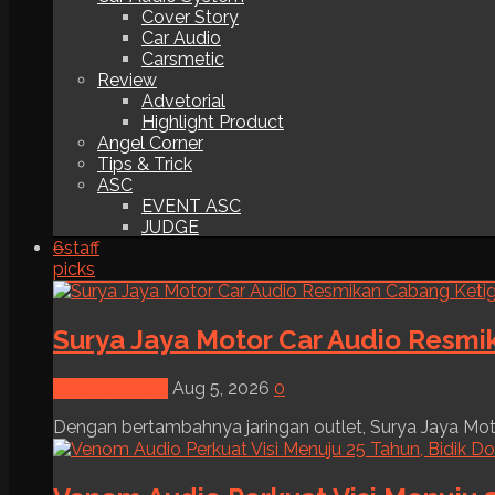
Cover Story
Car Audio
Carsmetic
Review
Advetorial
Highlight Product
Angel Corner
Tips & Trick
ASC
EVENT ASC
JUDGE
6
staff
picks
Surya Jaya Motor Car Audio Resmi
News & Event
Aug 5, 2026
0
Dengan bertambahnya jaringan outlet, Surya Jaya Moto