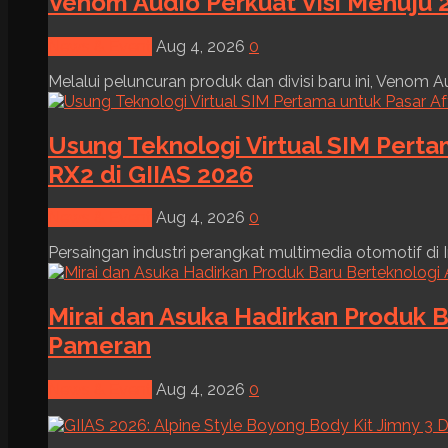
Venom Audio Perkuat Visi Menuju 2
News & Event
Aug 4, 2026
0
Melalui peluncuran produk dan divisi baru ini, Venom Au
Usung Teknologi Virtual SIM Pert
RX2 di GIIAS 2026
News & Event
Aug 4, 2026
0
Persaingan industri perangkat multimedia otomotif di I
Mirai dan Asuka Hadirkan Produk B
Pameran
News & Event
Aug 4, 2026
0