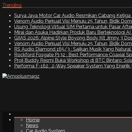
Trending
Surya Jaya Motor Car Audio Resmikan Cabang Ketiga 
Venom Audio Perkuat Visi Menuju 25 Tahun, Bidik Dom
Usung Teknologi Virtual SIM Pertama untuk Pasar Aft
Mirai dan Asuka Hadirkan Produk Baru Berteknologi A
GIIAS 2026: Alpine Style Boyong Body Kit Jimny 3 Do
Venom Audio Perkuat Visi Menuju 25 Tahun, Bidik Dom
RS Audio Diamond 165/3 : Sajikan Musik Yang Natural
Rockford Fosgate P132 : Best Performance Coaxial S
Proji Buddy Resmi Buka Workshop di BTC Bintaro: Solu
Performa F-162 : 2-Way Speaker System Yang Enerjik
Home
News
Car Audio System