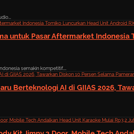
dio...
ama untuk Pasar Aftermarket Indonesia
ndonesia semakin kompetitif....
aru Berteknologi AI di GIIAS 2026, Ta
ody Kit Jimny 3 Door, Mobile Tech And