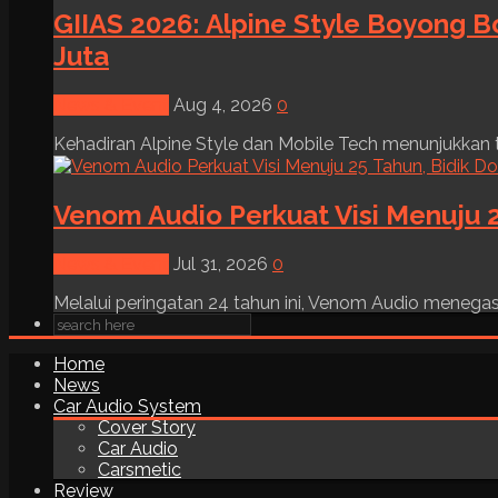
GIIAS 2026: Alpine Style Boyong B
Juta
News & Event
Aug 4, 2026
0
Kehadiran Alpine Style dan Mobile Tech menunjukkan tre
Venom Audio Perkuat Visi Menuju 2
News & Event
Jul 31, 2026
0
Melalui peringatan 24 tahun ini, Venom Audio menega
Home
News
Car Audio System
Cover Story
Car Audio
Carsmetic
Review