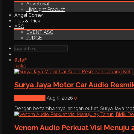
Advetorial
Highlight Product
Angel Corner
Tips & Trick
ASC
EVENT ASC
JUDGE
6
staff
picks
Surya Jaya Motor Car Audio Resmi
News & Event
Aug 5, 2026
0
Dengan bertambahnya jaringan outlet, Surya Jaya Moto
Venom Audio Perkuat Visi Menuju 2