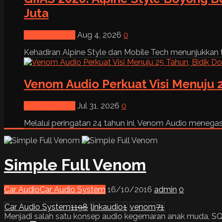
Juta
News & Event
Aug 4, 2026
0
Kehadiran Alpine Style dan Mobile Tech menunjukkan tre
Venom Audio Perkuat Visi Menuju 2
News & Event
Jul 31, 2026
0
Melalui peringatan 24 tahun ini, Venom Audio menega
Simple Full Venom
Car Audio
Car Audio System
16/10/2016
admin
0
Car Audio System
1198
linkaudio
1
venom
71
Menjadi salah satu konsep audio kegemaran anak muda, SQL