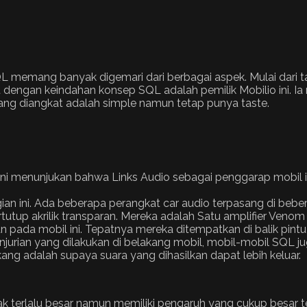
 memang banyak digemari dari berbagai aspek. Mulai dari ta
 dengan keindahan konsep SQL adalah pemilik Mobilio ini. I
ang diangkat adalah simple namun tetap punya taste.
i menunjukan bahwa Links Audio sebagai penggarap mobil ini 
gian ini. Ada beberapa perangkat car audio terpasang di beber
tutup akrilik transparan. Mereka adalah Satu amplifier Veno
kan pada mobil ini. Tepatnya mereka ditempatkan di balik p
penjurian yang dilakukan di belakang mobil, mobil-mobil SQL
ang adalah supaya suara yang dihasilkan dapat lebih keluar.
ak terlalu besar namun memiliki pengaruh yang cukup besar 