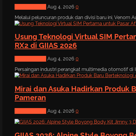
News & Event
Aug 4, 2026
0
Melalui peluncuran produk dan divisi baru ini, Venom Au
Usung Teknologi Virtual SIM Pert
RX2 di GIIAS 2026
News & Event
Aug 4, 2026
0
Persaingan industri perangkat multimedia otomotif di I
Mirai dan Asuka Hadirkan Produk B
Pameran
News & Event
Aug 4, 2026
0
GIIAS 2026: Alpine Style Boyong B