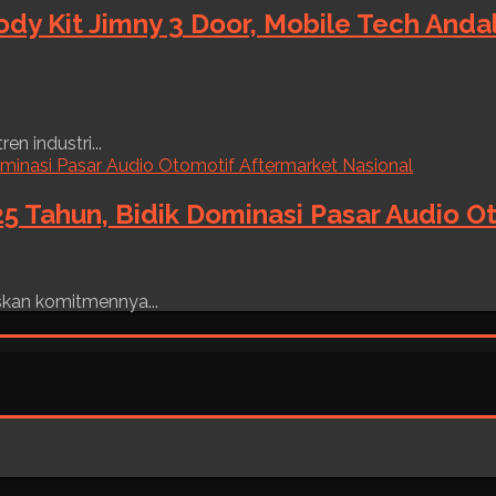
ody Kit Jimny 3 Door, Mobile Tech And
n industri...
5 Tahun, Bidik Dominasi Pasar Audio O
skan komitmennya...