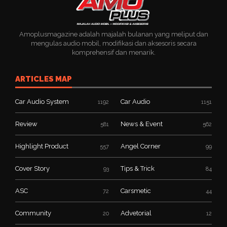
Amoplusmagazine adalah majalah bulanan yang meliput dan
mengulas audio mobil, modifikasi dan aksesoris secara
komprehensif dan menarik.
ARTICLES MAP
Car Audio System
Car Audio
1192
1151
Review
News & Event
581
562
Highlight Product
Angel Corner
557
99
Cover Story
Tips & Trick
93
84
ASC
Carsmetic
72
44
Community
Advetorial
20
12