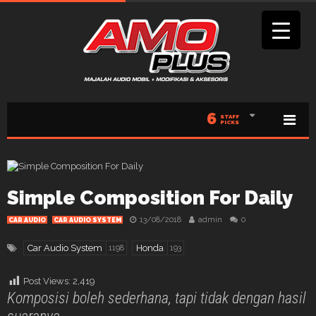
6
STAFF
PICKS
Simple Composition For Daily
13/08/2018
admin
0
CAR AUDIO
CAR AUDIO SYSTEM
Car Audio System
Honda
1198
193
Post Views:
2,419
Komposisi boleh sederhana, tapi tidak dengan hasil