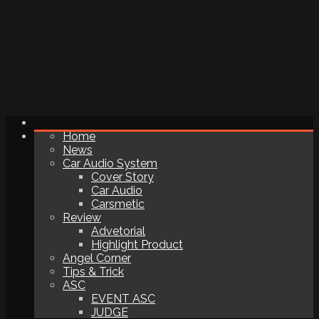
Home
News
Car Audio System
Cover Story
Car Audio
Carsmetic
Review
Advetorial
Highlight Product
Angel Corner
Tips & Trick
ASC
EVENT ASC
JUDGE