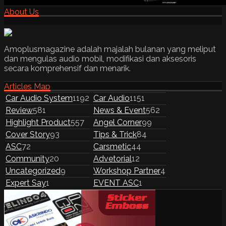
About Us
Amoplusmagazine adalah majalah bulanan yang meliput
dan mengulas audio mobil, modifikasi dan aksesoris
secara komprehensif dan menarik.
Articles Map
Car Audio System
1192
Car Audio
1151
Review
581
News & Event
562
Highlight Product
557
Angel Corner
99
Cover Story
93
Tips & Trick
84
ASC
72
Carsmetic
44
Community
20
Advetorial
12
Uncategorized
9
Workshop Partner
4
Expert Say
1
EVENT ASC
1