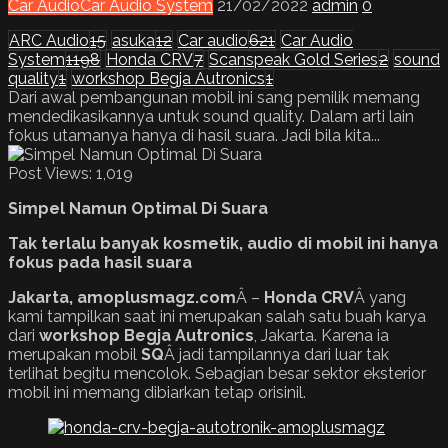
Car Audio
Car Audio System
21/02/2022
admin
0
ARC Audio
15
asuka
12
Car audio
621
Car Audio
System
1198
Honda CRV
7
Scanspeak Gold Series
2
sound
quality
1
workshop Begja Autronics
1
Dari awal pembangunan mobil ini sang pemilik memang
mendedikasikannya untuk sound quality. Dalam arti lain
fokus utamanya hanya di hasil suara. Jadi bila kita...
Post Views:
1,019
Simpel
N
amun
O
ptimal
D
i
S
uara
Tak terlalu banyak kosmetik, audio di mobil ini hanya
fokus pada hasil suara
Jakarta, amoplusmagz.com
Â –
Honda
CRV
Â yang
kami tampilkan saat ini merupakan salah satu buah karya
dari
workshop Begja Autronics
, Jakarta. Karena ia
merupakan mobil
SQ
Â jadi tampilannya dari luar tak
terlihat begitu mencolok. Sebagian besar sektor eksterior
mobil ini memang dibiarkan tetap orisinil.