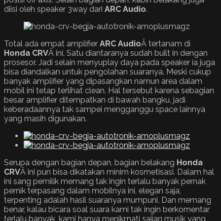
diisi oleh speaker 3way dari
ARC Audio
.
Total ada empat amplifier
ARC Audio
Â tertanam di
Honda
CRV
Â ini. Satu diantaranya sudah built in dengan
prosesor. Jadi selain menyuplay daya pada speaker ia juga
bisa diandalkan untuk pengolahan suaranya. Meski cukup
banyak amplifier yang dipasangkan namun area dalam
mobil ini tetap terlihat clean. Hal tersebut karena sebagian
besar amplifier ditempatkan di bawah bangku, jadi
keberadaannya tak sampei mengganggu space lainnya
yang masih digunakan.
Serupa dengan bagian depan, bagian belakang
Honda
CRV
Â ini pun bisa dikatakan minim kosmetisasi. Dalam hal
ini sang pemilik memang tak ingin terlalu banyak pernak
pernik terpasang dalam mobilnya ini, elegan saja,
terpenting adalah hasil suaranya mumpuni. Dan memang
benar, kalau bicara soal suara kami tak ingin berkomentar
terlalu banyak, kami hanya menikmati sajian musik yang