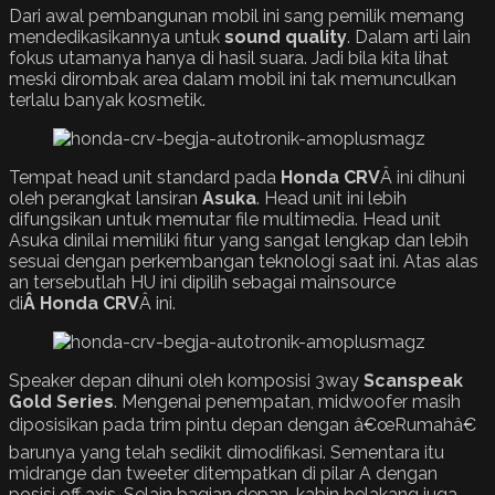
Dari awal pembangunan mobil ini sang pemilik memang
mendedikasikannya untuk
sound quality
. Dalam arti lain
fokus utamanya hanya di hasil suara. Jadi bila kita lihat
meski dirombak area dalam mobil ini tak memunculkan
terlalu banyak kosmetik.
Tempat head unit standard pada
Honda
CRV
Â ini dihuni
oleh perangkat lansiran
Asuka
. Head unit ini lebih
difungsikan untuk memutar file multimedia. Head unit
Asuka dinilai memiliki fitur yang sangat lengkap dan lebih
sesuai dengan perkembangan teknologi saat ini. Atas alas
an tersebutlah HU ini dipilih sebagai mainsource
di
Â
Honda
CRV
Â ini.
Speaker depan dihuni oleh komposisi 3way
Scanspeak
Gold Series
. Mengenai penempatan, midwoofer masih
diposisikan pada trim pintu depan dengan â€œRumahâ€
barunya yang telah sedikit dimodifikasi. Sementara itu
midrange dan tweeter ditempatkan di pilar A dengan
posisi off axis. Selain bagian depan, kabin belakang juga