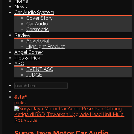
Home
News
Car Audio System
Cover Story
Car Audio
Carsmetic
Review
Advetorial
Highlight Product
Angel Corner
Tips & Trick
ASC
EVENT ASC
JUDGE
6
staff
picks
Surya Jaya Motor Car Audio