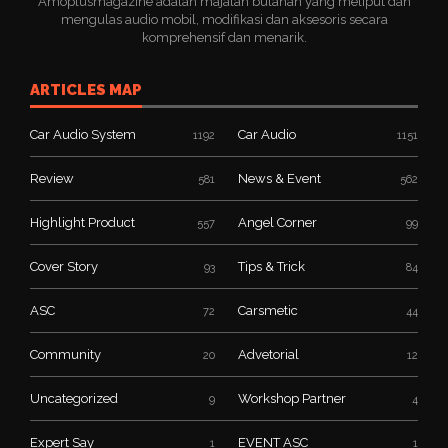
Amoplusmagazine adalah majalah bulanan yang meliput dan
mengulas audio mobil, modifikasi dan aksesoris secara
komprehensif dan menarik.
ARTICLES MAP
Car Audio System
Car Audio
1192
1151
Review
News & Event
581
562
Highlight Product
Angel Corner
557
99
Cover Story
Tips & Trick
93
84
ASC
Carsmetic
72
44
Community
Advetorial
20
12
Uncategorized
Workshop Partner
9
4
Expert Say
EVENT ASC
1
1