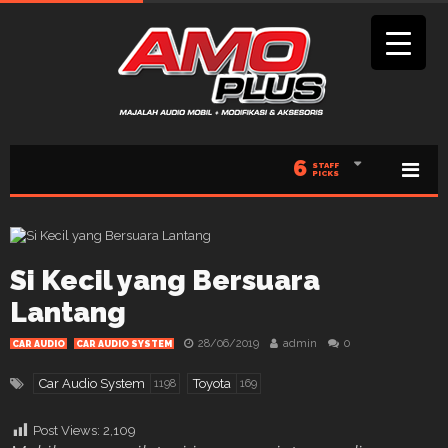
6
STAFF
PICKS
Si Kecil yang Bersuara
Lantang
28/06/2019
admin
0
CAR AUDIO
CAR AUDIO SYSTEM
Car Audio System
Toyota
1198
169
Post Views:
2,109