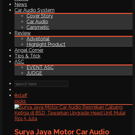
News
Car Audio System
Cover Story
Car Audio
Carsmetic
Review
Advetorial
Highlight Product
Angel Corner
Tips & Trick
ASC
EVENT ASC
JUDGE
6
staff
picks
Surya Jaya Motor Car Audio