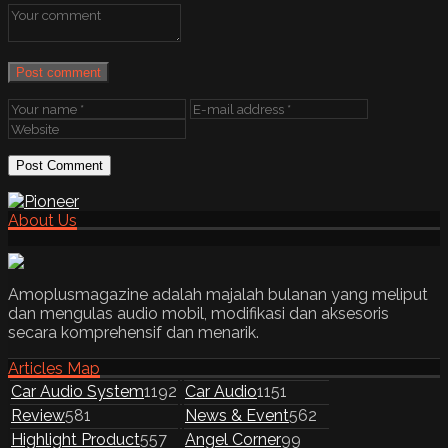
Post comment
About Us
Amoplusmagazine adalah majalah bulanan yang meliput
dan mengulas audio mobil, modifikasi dan aksesoris
secara komprehensif dan menarik.
Articles Map
Car Audio System
1192
Car Audio
1151
Review
581
News & Event
562
Highlight Product
557
Angel Corner
99