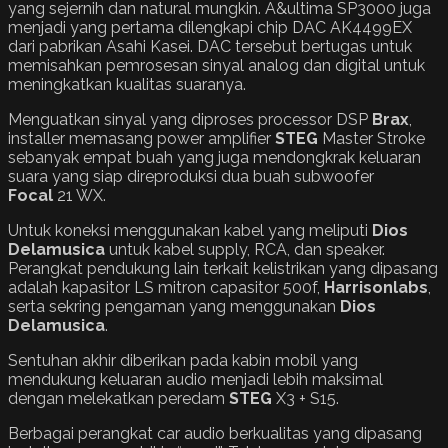
yang sejernih dan natural mungkin. A&ultima SP3000 juga
menjadi yang pertama dilengkapi chip DAC AK4499EX
dari pabrikan Asahi Kasei. DAC tersebut bertugas untuk
memisahkan pemrosesan sinyal analog dan digital untuk
meningkatkan kualitas suaranya.
Menguatkan sinyal yang diproses processor DSP
Brax
,
installer memasang power amplifier
STEG
Master Stroke
sebanyak empat buah yang juga mendongkrak keluaran
suara yang siap direproduksi dua buah subwoofer
Focal
21 WX.
Untuk koneksi menggunakan kabel yang meliputi
Dios
Delamusica
untuk kabel supply, RCA, dan speaker.
Perangkat pendukung lain terkait kelistrikan yang dipasang
adalah kapasitor LS mitron capasitor 500f,
Harrisonlabs
,
serta sekring pengaman yang menggunakan
Dios
Delamusica
.
Sentuhan akhir diberikan pada kabin mobil yang
mendukung keluaran audio menjadi lebih maksimal
dengan melekatkan peredam
STEG
X3 + S15.
Berbagai perangkat car audio berkualitas yang dipasang