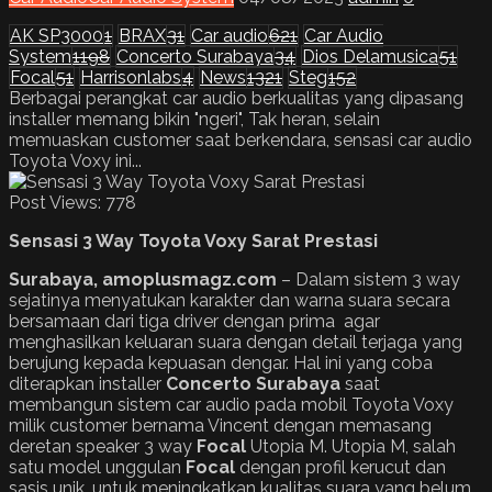
AK SP3000
1
BRAX
31
Car audio
621
Car Audio
System
1198
Concerto Surabaya
34
Dios Delamusica
51
Focal
51
Harrisonlabs
4
News
1321
Steg
152
Berbagai perangkat car audio berkualitas yang dipasang
installer memang bikin "ngeri", Tak heran, selain
memuaskan customer saat berkendara, sensasi car audio
Toyota Voxy ini...
Post Views:
778
Sensasi 3 Way
Toyota
Voxy Sarat Prestasi
Surabaya, amoplusmagz.com
– Dalam sistem 3 way
sejatinya menyatukan karakter dan warna suara secara
bersamaan dari tiga driver dengan prima agar
menghasilkan keluaran suara dengan detail terjaga yang
berujung kepada kepuasan dengar. Hal ini yang coba
diterapkan installer
Concerto Surabaya
saat
membangun sistem car audio pada mobil Toyota Voxy
milik customer bernama Vincent dengan memasang
deretan speaker 3 way
Focal
Utopia M. Utopia M, salah
satu model unggulan
Focal
dengan profil kerucut dan
sasis unik, untuk meningkatkan kualitas suara yang belum