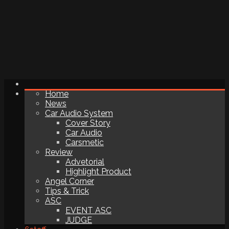
Home
News
Car Audio System
Cover Story
Car Audio
Carsmetic
Review
Advetorial
Highlight Product
Angel Corner
Tips & Trick
ASC
EVENT ASC
JUDGE