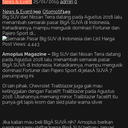
News & Event
25/01/2019
admin
0
News & Event
390
Otomotif
149
Big SUV dari Nissan Terra datang pada Agustus 2018 lalu,
menambah semarak pasar BigÂ SUVÂ di Indonesia.
Kehadirannya, mampu mengusik dominasi Fortuner dan
Pajero Sport di...
Post Views:
4,443
Amoplus Magazine –
Big SUV dari Nissan Terra datang
pada Agustus 2018 lalu, menambah semarak pasar
BigÂ SUVÂ di Indonesia. Kehadirannya, mampu mengusik
dominasi Fortuner dan Pajero Sport di jelasÂ SUVÂ 7
penumpang ini.
Di lain pihak, Chevrolet Trailblazer juga gak mau
ketinggalan dengan Facelift Trailblazer pada Agustus
2018. Ubahannya memang minor, Trailblazer facelift itu
punya gril lapis krom dan skid plate warna silver.
Jika kalian mau beli BigÂ SUVÂ nih? Amoplus berikan
panduan kamu daftar harga BigÂ SUV terbaru Januari