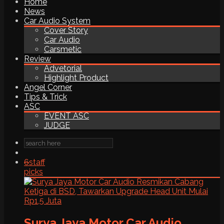
Home
News
Car Audio System
Cover Story
Car Audio
Carsmetic
Review
Advetorial
Highlight Product
Angel Corner
Tips & Trick
ASC
EVENT ASC
JUDGE
6
staff
picks
Surya Jaya Motor Car Audio