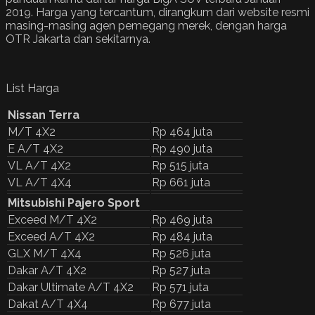
2019. Harga yang tercantum, dirangkum dari website resmi
masing-masing agen pemegang merek, dengan harga
OTR Jakarta dan sekitarnya.
List Harga
Nissan Terra
M/T 4X2
Rp 464 juta
E A/T 4X2
Rp 490 juta
VL A/T 4X2
Rp 515 juta
VL A/T 4X4
Rp 661 juta
Mitsubishi Pajero Sport
Exceed M/T 4X2
Rp 469 juta
Exceed A/T 4X2
Rp 484 juta
GLX M/T 4X4
Rp 526 juta
Dakar A/T 4X2
Rp 527 juta
Dakar Ultimate A/T 4X2
Rp 571 juta
Dakat A/T 4X4
Rp 677 juta