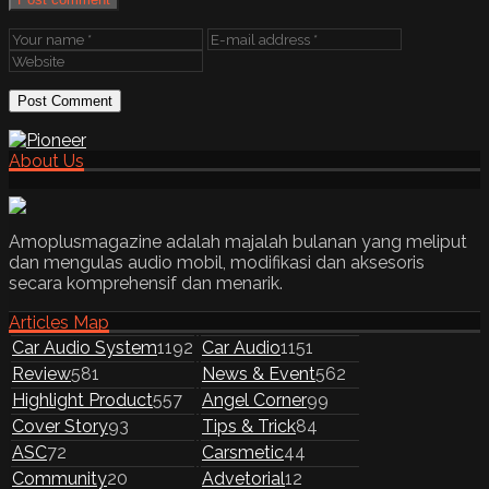
About Us
Amoplusmagazine adalah majalah bulanan yang meliput
dan mengulas audio mobil, modifikasi dan aksesoris
secara komprehensif dan menarik.
Articles Map
Car Audio System
1192
Car Audio
1151
Review
581
News & Event
562
Highlight Product
557
Angel Corner
99
Cover Story
93
Tips & Trick
84
ASC
72
Carsmetic
44
Community
20
Advetorial
12