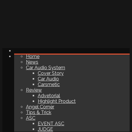
Home
News
Car Audio System
Cover Story
Car Audio
Carsmetic
Review
Advetorial
Highlight Product
Angel Corner
Tips & Trick
ASC
EVENT ASC
JUDGE