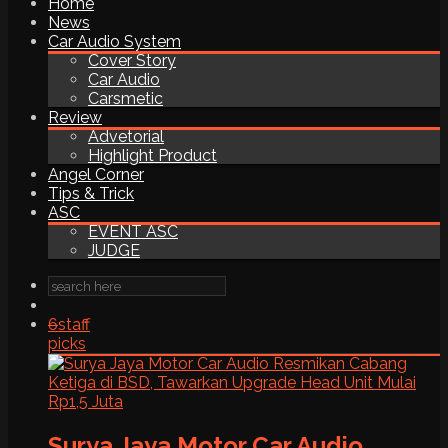
Home
News
Car Audio System
Cover Story
Car Audio
Carsmetic
Review
Advetorial
Highlight Product
Angel Corner
Tips & Trick
ASC
EVENT ASC
JUDGE
6
staff
picks
Surya Jaya Motor Car Audio