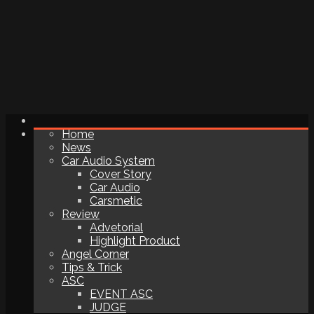
Home
News
Car Audio System
Cover Story
Car Audio
Carsmetic
Review
Advetorial
Highlight Product
Angel Corner
Tips & Trick
ASC
EVENT ASC
JUDGE