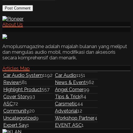
About Us
Amoplusmagazine adalah majalah bulanan yang meliput
dan mengulas audio mobil, modifikasi dan aksesoris
secara komprehensif dan menarik.
Articles Map
Car Audio System
1192
Car Audio
1151
Review
581
News & Event
562
Highlight Product
557
Angel Corner
99
Cover Story
93
Tips & Trick
84
ASC
72
Carsmetic
44
Community
20
Advetorial
12
Uncategorized
9
Workshop Partner
4
Expert Say
1
EVENT ASC
1