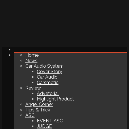
Home
News
Car Audio System
Cover Story
Car Audio
Carsmetic
Review
Advetorial
Highlight Product
Angel Corner
Tips & Trick
ASC
EVENT ASC
JUDGE