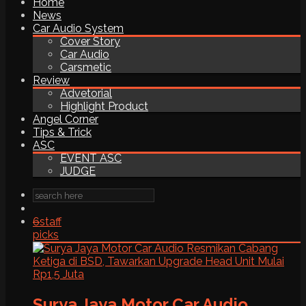
Home
News
Car Audio System
Cover Story
Car Audio
Carsmetic
Review
Advetorial
Highlight Product
Angel Corner
Tips & Trick
ASC
EVENT ASC
JUDGE
6
staff
picks
Surya Jaya Motor Car Audio