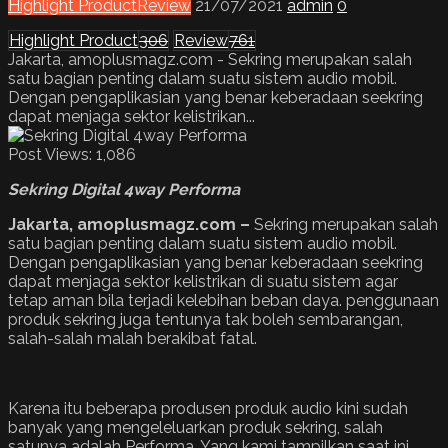
Highlight Product
Review
21/07/2021
admin
0
Highlight Product
306
Review
761
Jakarta, amoplusmagz.com - Sekring merupakan salah
satu bagian penting dalam suatu sistem audio mobil.
Dengan pengaplikasian yang benar keberadaan seekring
dapat menjaga sektor kelistrikan...
Post Views:
1,086
Sekring Digital 4way Performa
Jakarta, amoplusmagz.com –
Sekring merupakan salah
satu bagian penting dalam suatu sistem audio mobil.
Dengan pengaplikasian yang benar keberadaan seekring
dapat menjaga sektor kelistrikan di suatu sistem agar
tetap aman bila terjadi kelebihan beban daya. penggunaan
produk sekring juga tentunya tak boleh sembarangan,
salah-salah malah berakibat fatal.
Karena itu beberapa produsen produk audio kini sudah
banyak yang mengeleluarkan produk sekring, salah
satunya adalah Performa. Yang kami tampilkan saat ini