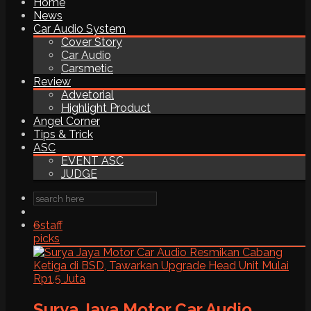
Home
News
Car Audio System
Cover Story
Car Audio
Carsmetic
Review
Advetorial
Highlight Product
Angel Corner
Tips & Trick
ASC
EVENT ASC
JUDGE
6
staff
picks
Surya Jaya Motor Car Audio