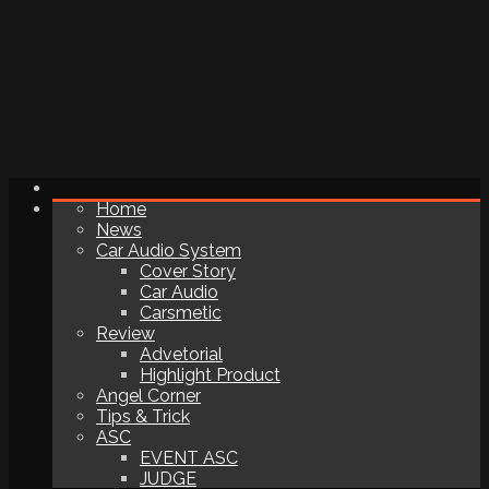
Home
News
Car Audio System
Cover Story
Car Audio
Carsmetic
Review
Advetorial
Highlight Product
Angel Corner
Tips & Trick
ASC
EVENT ASC
JUDGE