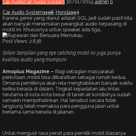
Car Audio
Car Audio System
30/01/2019
admin
0
Car Audio System
1198
Honda
193
Karena genre yang dianut adalah SQL jadi sudah pasti kita
akan banyak menemukan perangkat audio terpasang di
mobil ini. Khususnya untuk speaker, ada tiga...
Post Views:
2,838
Selain tampilan yang eye catching mobil ini juga punya
kualitas audio yang mumpuni
Amoplus Magazine –
Bagi sebagian masyarakat
perkotaan, mobil bisa diibaratkan sebagai rumah kedua.
Dimana pemiliknya akan rela menghabiskan banyak waktu
ketika berada di dalam. Tingkat kepadatan lalu lintas
terutama di kota-kota besar di tanah air kondisinya sudah
semakin memprihatinkan. Hal tersebut secara tidak
langsung telah memaksa para pengguna jalan untuk
berlama-lama berada di jalanan.
Untuk mengusir rasa penat para pemilik mobil biasanya