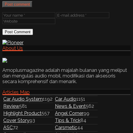
Post comment
About Us
Amoplusmagazine adalah majalah bulanan yang meliput
dan mengulas audio mobil, modifikasi dan aksesoris
secara komprehensif dan menarik.
Articles Map
Car Audio System
1192
Car Audio
1151
Review
581
News & Event
562
Highlight Product
557
Angel Corner
99
Cover Story
93
Tips & Trick
84
ASC
72
Carsmetic
44