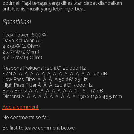
optimal. Tapi tenaga yang dihasilkan dapat diandalkan
untuk jenis musik yang lebih nge-beat.
Spesifikasi
Peak Power : 600 W
Daya Keluaran Â :
4 x 50W (4 Ohm)
2 x 79W (2 Ohm)
4 x 140W (4 Ohm)
Respons Frekuensi : 20 â€“ 20.000 Hz
S/N Â Â Â Â Â Â Â Â Â Â Â Â Â Â : 90 dB
Low Pass Filter Â Â Â Â 50 â€“ 25 Hz
High Pass Filter Â Â Â 120 â€“ 3.000 Hz
Bass Boost Â Â Â Â Â Â Â Â 0 – 6 – 12 dB
Dimensi Â Â Â Â Â Â Â Â Â Â 130 x 119 x 45,5 mm
Add a comment
No comments so far.
Be first to leave comment below.