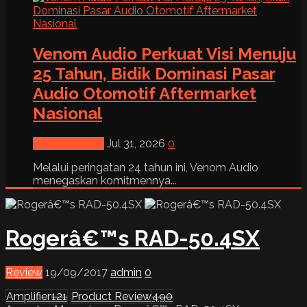
Venom Audio Perkuat Visi Menuju
25 Tahun, Bidik Dominasi Pasar
Audio Otomotif Aftermarket
Nasional
News & Event
Jul 31, 2026
0
Melalui peringatan 24 tahun ini, Venom Audio
menegaskan komitmennya...
Rogerâ€™s RAD-50.4SX
Review
19/09/2017
admin
0
Amplifier
121
Product Review
490