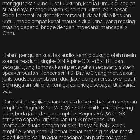
menggunakan kunci L satu ukuran, kecuali untuk di bagian
suplai daya menggunakan kunci berukuran lebih besar.
Pada terminal loudspeaker tersebut, dapat diaplikasikan
untuk mode empat kanal maupun dua kanal yang masing-
masing dapat di bridge dengan impedansi mencapai 2
Ohm.
Dalam pengujian kualitas audio, kami didukung oleh mesin
source headunit single-DIN Alpine CDE-163EBT, dan
sebagai ujung tombak kami percayakan sepasang sistem
speaker buatan Pioneer seri TS-D1730C yang merupakan
jenis loudspeaker sistem dua-jalur dengan crossover pasif.
Sehingga amplifier di konfigurasi bridge sebagai dua kanal
saja.
Dari hasil pengujian suara secara keseluruhan, kemampuan
amplifier Rogerâ€™s RAD-50.4SX memiliki karakter yang
tidak beda jauh dengan amplifier Rogers RA-504B SX
ternyata dapatÂ diandalkan untuk menghasilkan
reproduksi suara dengan musikalitas yang baik, walau
amplifier yang kami uji benar-benar masih gres dan masih
diperlukan break-in agar mendapatkan performa yang