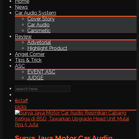
Home
News
Car Audio System
Cover Story
Car Audio
Carsmetic
Review
Advetorial
Highlight Product
Angel Corner
Tips & Trick
ASC
EVENT ASC
JUDGE
6
staff
picks
Surya Jaya Motor Car Audio