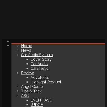
Home
News
Car Audio System
Cover Story
Car Audio
Carsmetic
Review
Advetorial
Highlight Product
Angel Corner
Tips & Trick
ASC
EVENT ASC
JUDGE