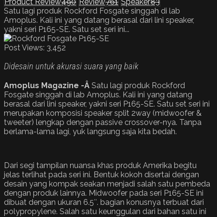
Product Review
490
Review
761
Speaker
83
Satu lagi produk Rockford Fosgate singgah di lab
Amoplus. Kali ini yang datang berasal dari lini speaker,
yakni seri P165-SE. Satu set seri ini...
Post Views:
3,452
Didesain untuk akurasi suara yang baik
Amoplus Magazine -Â
Satu lagi produk Rockford
Fosgate singgah di lab Amoplus. Kali ini yang datang
berasal dari lini speaker, yakni seri P165-SE. Satu set seri ini
merupakan komposisi speaker split 2way (midwoofer &
tweeter) lengkap dengan passive crossover-nya. Tanpa
berlama-lama lagi, yuk langsung saja kita bedah.
Dari segi tampilan nuansa khas produk Amerika begitu
jelas terlihat pada seri ini. Bentuk kokoh disertai dengan
desain yang kompak seakan menjadi salah satu pembeda
dengan produk lainnya. Midwoofer pada seri P165-SE ini
dibuat dengan ukuran 6.5″. bagian konusnya terbuat dari
polypropylene. Salah satu keunggulan dari bahan satu ini