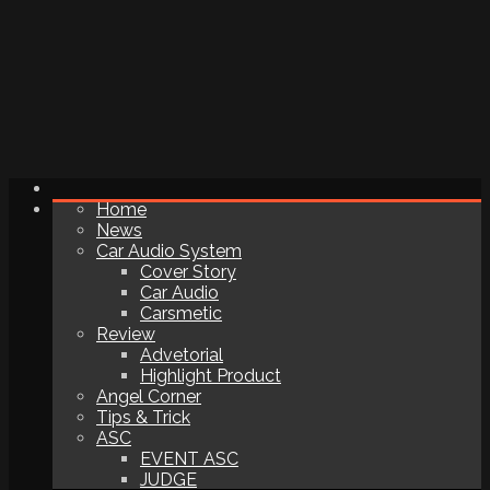
Home
News
Car Audio System
Cover Story
Car Audio
Carsmetic
Review
Advetorial
Highlight Product
Angel Corner
Tips & Trick
ASC
EVENT ASC
JUDGE