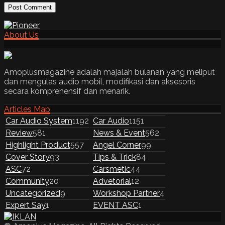
About Us
Amoplusmagazine adalah majalah bulanan yang meliput
dan mengulas audio mobil, modifikasi dan aksesoris
secara komprehensif dan menarik.
Articles Map
Car Audio System
1192
Car Audio
1151
Review
581
News & Event
562
Highlight Product
557
Angel Corner
99
Cover Story
93
Tips & Trick
84
ASC
72
Carsmetic
44
Community
20
Advetorial
12
Uncategorized
9
Workshop Partner
4
Expert Say
1
EVENT ASC
1