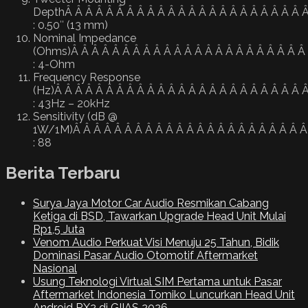
DepthÂ Â Â Â Â Â Â Â Â Â Â Â Â Â Â Â Â Â Â Â Â Â Â 
: 0.50″ (13 mm)
Nominal Impedance
(Ohms)Â Â Â Â Â Â Â Â Â Â Â Â Â Â Â Â Â Â Â Â Â Â Â
: 4-Ohm
Frequency Response
(Hz)Â Â Â Â Â Â Â Â Â Â Â Â Â Â Â Â Â Â Â Â Â Â Â Â 
: 43Hz – 20kHz
Sensitivity (dB @
1W/1M)Â Â Â Â Â Â Â Â Â Â Â Â Â Â Â Â Â Â Â Â Â Â Â
: 88
Berita Terbaru
Surya Jaya Motor Car Audio Resmikan Cabang
Ketiga di BSD, Tawarkan Upgrade Head Unit Mulai
Rp1,5 Juta
Venom Audio Perkuat Visi Menuju 25 Tahun, Bidik
Dominasi Pasar Audio Otomotif Aftermarket
Nasional
Usung Teknologi Virtual SIM Pertama untuk Pasar
Aftermarket Indonesia Tomiko Luncurkan Head Unit
Android RX2 di GIIAS 2026