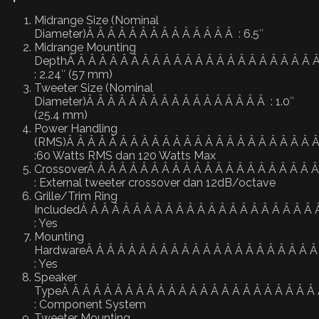
Midrange Size (Nominal
Diameter)Â Â Â Â Â Â Â Â Â Â Â Â Â Â : 6.5″
Midrange Mounting
DepthÂ Â Â Â Â Â Â Â Â Â Â Â Â Â Â Â Â Â Â Â Â Â Â 
: 2.24″ (57 mm)
Tweeter Size (Nominal
Diameter)Â Â Â Â Â Â Â Â Â Â Â Â Â Â Â Â Â : 1.0″
(25.4 mm)
Power Handling
(RMS)Â Â Â Â Â Â Â Â Â Â Â Â Â Â Â Â Â Â Â Â Â Â Â 
:60 Watts RMS dan 120 Watts Max
CrossoverÂ Â Â Â Â Â Â Â Â Â Â Â Â Â Â Â Â Â Â Â Â Â
: External tweeter crossover dan 12dB/octave
Grille/Trim Ring
IncludedÂ Â Â Â Â Â Â Â Â Â Â Â Â Â Â Â Â Â Â Â Â Â 
: Yes
Mounting
HardwareÂ Â Â Â Â Â Â Â Â Â Â Â Â Â Â Â Â Â Â Â Â Â
: Yes
Speaker
TypeÂ Â Â Â Â Â Â Â Â Â Â Â Â Â Â Â Â Â Â Â Â Â Â Â 
: Component System
Tweeter Mounting