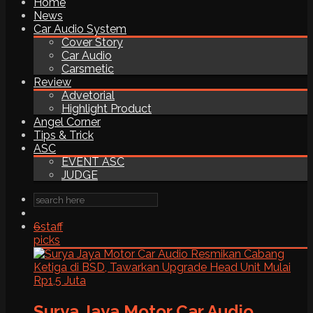
Home
News
Car Audio System
Cover Story
Car Audio
Carsmetic
Review
Advetorial
Highlight Product
Angel Corner
Tips & Trick
ASC
EVENT ASC
JUDGE
6
staff
picks
Surya Jaya Motor Car Audio