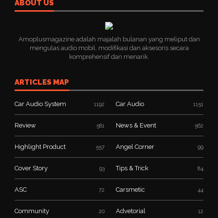
ABOUT US
Amoplusmagazine adalah majalah bulanan yang meliput dan
mengulas audio mobil, modifikasi dan aksesoris secara
komprehensif dan menarik.
ARTICLES MAP
Car Audio System
Car Audio
1192
1151
Review
News & Event
581
562
Highlight Product
Angel Corner
557
99
Cover Story
Tips & Trick
93
84
ASC
Carsmetic
72
44
Community
Advetorial
20
12