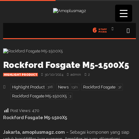
6
STAFF
PICKS
Rockford Fosgate M5-1500X5
30/10/2024
admin
2
HIGHLIGHT PRODUCT
Highlight Product
News
Rockford Fosgate
306
1321
32
Rockford Fosgate M5-1500X5
3
Post Views:
470
Rockford Fosgate M5-1500X5
Jakarta, amoplusmagz.com
– Sebagai komponen yang siap
untuk beraktifitas luar ruangan, Amplifier ini juga dilengkapi