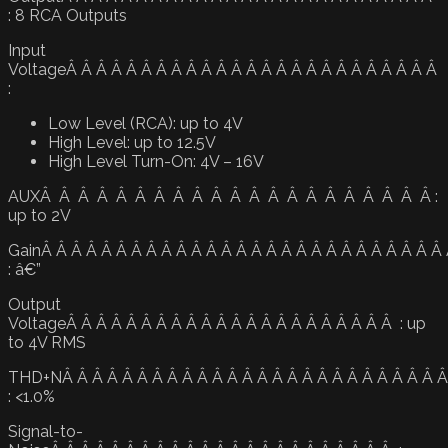
: 8 RCA Outputs
Input
VoltageÂ Â Â Â Â Â Â Â Â Â Â Â Â Â Â Â Â Â Â Â Â Â Â Â Â
:
Low Level (RCA): up to 4V
High Level: up to 12.5V
High Level Turn-On: 4V – 16V
AUXÂ Â Â Â Â Â Â Â Â Â Â Â Â Â Â Â Â Â Â Â Â :
up to 2V
GainÂ Â Â Â Â Â Â Â Â Â Â Â Â Â Â Â Â Â Â Â Â Â Â Â Â Â Â
: â€”
Output
VoltageÂ Â Â Â Â Â Â Â Â Â Â Â Â Â Â Â Â Â Â Â Â Â : up
to 4V RMS
THD+NÂ Â Â Â Â Â Â Â Â Â Â Â Â Â Â Â Â Â Â Â Â Â Â Â Â Â
: <1.0%
Signal-to-