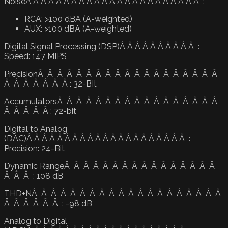
NoiseÂ Â Â Â Â Â Â Â Â Â Â Â Â Â Â Â Â Â Â Â Â Â Â :
RCA: >100 dBA (A-weighted)
AUX: >100 dBA (A-weighted)
Digital Signal Processing (DSP)Â Â Â Â Â Â Â Â Â Â :
Speed: 147 MIPS
PrecisionÂ Â Â Â Â Â Â Â Â Â Â Â Â Â Â Â Â Â Â
Â Â Â Â Â Â Â : 32-BIt
AccumulatorsÂ Â Â Â Â Â Â Â Â Â Â Â Â Â Â Â Â
Â Â Â Â Â : 72-bit
Digital to Analog
(DAC)Â Â Â Â Â Â Â Â Â Â Â Â Â Â Â Â Â Â Â Â Â :
Precision: 24-Bit
Dynamic RangeÂ Â Â Â Â Â Â Â Â Â Â Â Â Â Â Â
Â Â Â : 108 dB
THD+NÂ Â Â Â Â Â Â Â Â Â Â Â Â Â Â Â Â Â Â Â
Â Â Â Â Â Â : -98 dB
Analog to Digital