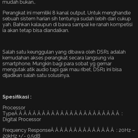
mudah bukan..
Perangkat ini memiliki 8 kanal output. Untuk menghandle
sebuah sistem harian sih tentunya sudah lebih dari cukup
yah. Bahkan kalaupun di bawa sampai ke ranah kompetisi
ia akan tetap bisa diandalkan.
Salah satu keunggulan yang dibawa oleh DSR1 adalah
kemudahan akses perangkat secara langsung via
smartphone. Mungkin bagi para sobat yg gemar
mengutak atik audio tapi gak mau ribet, DSR1 ini bisa
dijadikan salah satu solusinya.
Spesifikasi :
Processor
TypeÂ Â Â Â Â Â Â Â Â Â Â Â Â Â Â Â Â Â Â Â Â Â Â :
Digital Processor
Frequency ResponseÂ Â Â Â Â Â Â Â Â Â Â Â Â Â : 20Hz –
20kHz +/- 0.5dB