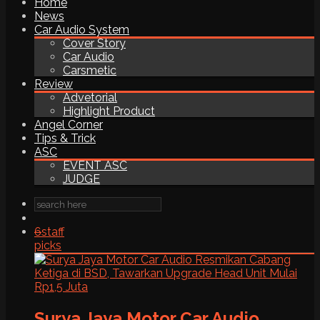
Home
News
Car Audio System
Cover Story
Car Audio
Carsmetic
Review
Advetorial
Highlight Product
Angel Corner
Tips & Trick
ASC
EVENT ASC
JUDGE
6
staff
picks
Surya Jaya Motor Car Audio