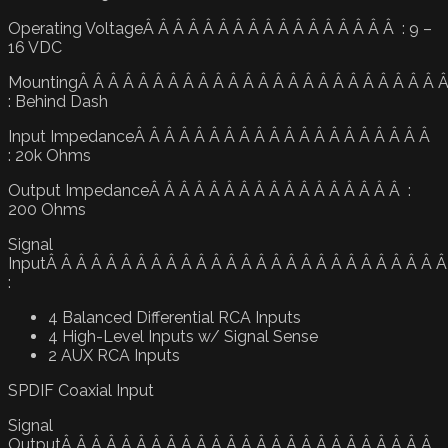
Operating VoltageÂ Â Â Â Â Â Â Â Â Â Â Â Â Â Â Â Â : 9 –
16 VDC
MountingÂ Â Â Â Â Â Â Â Â Â Â Â Â Â Â Â Â Â Â Â Â Â Â Â 
: Behind Dash
Input ImpedanceÂ Â Â Â Â Â Â Â Â Â Â Â Â Â Â Â Â Â Â Â
: 20k Ohms
Output ImpedanceÂ Â Â Â Â Â Â Â Â Â Â Â Â Â Â Â Â :
200 Ohms
Signal
InputÂ Â Â Â Â Â Â Â Â Â Â Â Â Â Â Â Â Â Â Â Â Â Â Â Â Â 
:
4 Balanced Differential RCA Inputs
4 High-Level Inputs w/ Signal Sense
2 AUX RCA Inputs
SPDIF Coaxial Input
Signal
OutputÂ Â Â Â Â Â Â Â Â Â Â Â Â Â Â Â Â Â Â Â Â Â Â Â Â