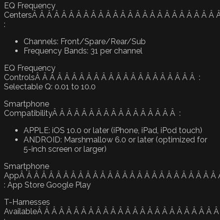
EQ Frequency
CentersÂ Â Â Â Â Â Â Â Â Â Â Â Â Â Â Â Â Â Â Â Â Â Â Â Â 
:
Channels: Front/Spare/Rear/Sub
Frequency Bands: 31 per channel
EQ Frequency
ControlsÂ Â Â Â Â Â Â Â Â Â Â Â Â Â Â Â Â Â Â Â Â Â :
Selectable Q: 0.01 to 10.0
Smartphone
CompatibilityÂ Â Â Â Â Â Â Â Â Â Â Â Â Â Â Â Â :
APPLE: iOS 10.0 or later (iPhone, iPad, iPod touch)
ANDROID: Marshmallow 6.0 or later (optimized for
5-inch screen or larger)
Smartphone
AppÂ Â Â Â Â Â Â Â Â Â Â Â Â Â Â Â Â Â Â Â Â Â Â Â Â Â Â
: App Store Google Play
T-Harnesses
AvailableÂ Â Â Â Â Â Â Â Â Â Â Â Â Â Â Â Â Â Â Â Â Â Â Â 