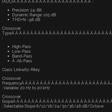
(ADC)Â Â Â Â Â Â Â Â Â Â Â Â Â Â Â Â Â Â Â Â Â :
Precision: 24-Bit
Dynamic Range: 105 dB
THD+N: -98 dB
Crossover
TypeÂ Â Â Â Â Â Â Â Â Â Â Â Â Â Â Â Â Â Â Â Â Â Â Â Â Â Â
:
High-Pass
Low-Pass
Band-Pass
Â All-Pass
Class: Linkwitz-Riley
Crossover
FrequencyÂ Â Â Â Â Â Â Â Â Â Â Â Â Â Â Â Â Â Â Â Â Â Â Â
: Variable: 20 Hz to 20 kHz
Crossover
SlopeÂ Â Â Â Â Â Â Â Â Â Â Â Â Â Â Â Â Â Â Â Â Â Â Â Â Â 
: Selectable Slope 6/12/18/24/30/36/48 dB/Octave