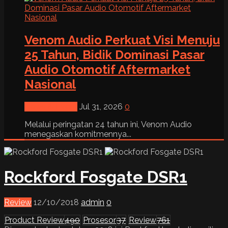
Venom Audio Perkuat Visi Menuju
25 Tahun, Bidik Dominasi Pasar
Audio Otomotif Aftermarket
Nasional
News & Event
Jul 31, 2026
0
Melalui peringatan 24 tahun ini, Venom Audio
menegaskan komitmennya...
Rockford Fosgate DSR1
Review
12/10/2018
admin
0
Product Review
490
Prosesor
37
Review
761