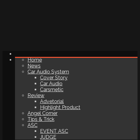
Home
News
Car Audio System
Cover Story
Car Audio
Carsmetic
Review
Advetorial
Highlight Product
Angel Corner
Tips & Trick
ASC
EVENT ASC
JUDGE