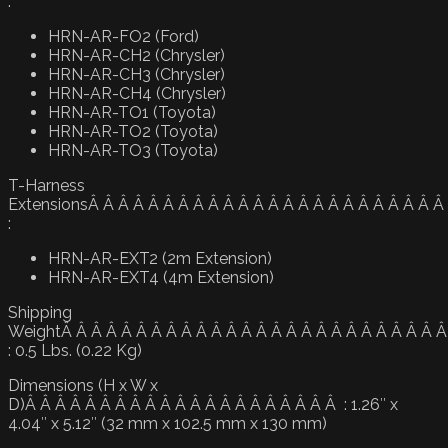
:
HRN-AR-FO2 (Ford)
HRN-AR-CH2 (Chrysler)
HRN-AR-CH3 (Chrysler)
HRN-AR-CH4 (Chrysler)
HRN-AR-TO1 (Toyota)
HRN-AR-TO2 (Toyota)
HRN-AR-TO3 (Toyota)
T-Harness
ExtensionsÂ Â Â Â Â Â Â Â Â Â Â Â Â Â Â Â Â Â Â Â Â Â Â Â
:
HRN-AR-EXT2 (2m Extension)
HRN-AR-EXT4 (4m Extension)
Shipping
WeightÂ Â Â Â Â Â Â Â Â Â Â Â Â Â Â Â Â Â Â Â Â Â Â Â Â Â
: 0.5 Lbs. (0.22 Kg)
Dimensions (H x W x
D)Â Â Â Â Â Â Â Â Â Â Â Â Â Â Â Â Â Â Â Â Â : 1.26″ x
4.04″ x 5.12″ (32 mm x 102.5 mm x 130 mm)