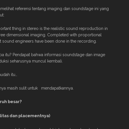
 melihat referensi tentang imaging dan soundstage ini yang
ut:
tant thing in stereo is the realistic sound reproduction in
ree dimensional imaging. Completed with proportional
at sound engineers have been done in the recording.
 Apa itu? Pendapat bahwa informasi soundstage dan image
oduksi seharusnya muncul kembali.
udah itu…
anya masih sulit untuk mendapatkannya.
ruh besar?
alitas dan placementnya)