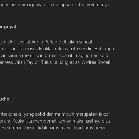
jangan heran imagenya bisa collapsed ketika volumenya
ingnya)
ad Unit, Digital Audio Portable dll akan sangat
silkan. Termasuk kualitas rekaman itu sendiri. Beberapa
n karena memiliki informasi spatial imaging dan solid
ess, Allan Taylor, Tulus, Julio Iglesias, Andrea Bocelli,
udio.
an interkoneksi yang solid dan mumpuni merupakan faktor
uara. Ketika kita memperhatikannya maka hasilnya bisa
eluruhan. Di sini tidak harus mahal tapi harus benar.