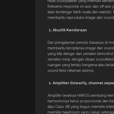
Pada loudspeaker yang memiliki kemampu
frekuensi response on axis dan off axi
akan terdengar lebih nyata dan realistic.
membantu reproduksi image dan sound
Akustik Kendaraan
Dari pengalaman penulis biasanya di m
membantu terciptanya image dan sounds
yang kita dengar dan semakin terkontro
semakin mirip dengan situasi soundfield
ruangan yang terlalu bergema atau terla
sound field rekaman aslinya.
Amplifier (linearity, channel separ
Amplifer levelnya HARUS seimbang kemud
harmonicnya harus proporsional dan ber
atau Class AB yang bagus memiliki kriteri
memiliki headroom yang cukup sehingga 