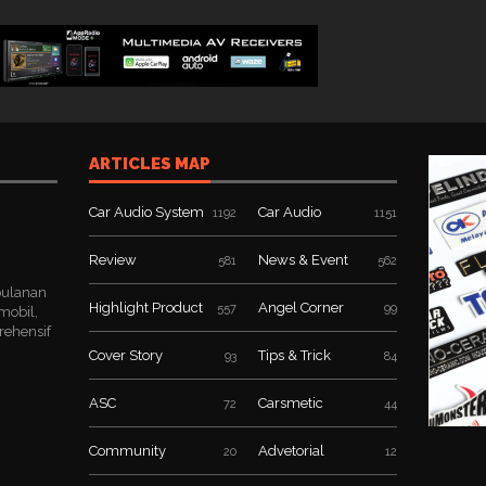
ARTICLES MAP
Car Audio System
Car Audio
1192
1151
Review
News & Event
581
562
bulanan
Highlight Product
Angel Corner
557
99
mobil,
rehensif
Cover Story
Tips & Trick
93
84
ASC
Carsmetic
72
44
Community
Advetorial
20
12