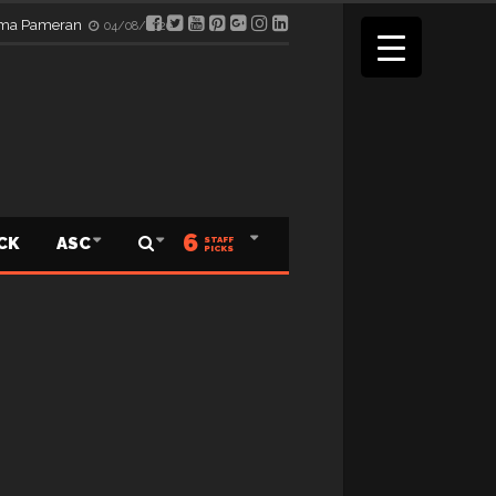
elama Pameran
04/08/2026
6
ICK
ASC
STAFF
PICKS