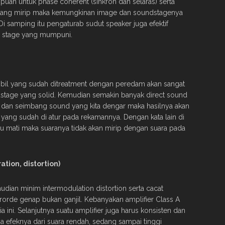
an untuk phase coherent (sinkron dan selaras) serta
s yang mirip maka kemungkinan image dan soundstagenya
 Di samping itu pengaturab sudut speaker juga efektif
 stage yang mumpuni.
obil yang sudah ditreatment dengan peredam akan sangat
tage yang solid. Kemudian semakin banyak direct sound
l dan seimbang sound yang kita dengar maka hasilnya akan
 yang sudah di atur pada rekamannya. Dengan kata lain di
lu mati maka suaranya tidak akan mirip dengan suara pada
ation, distortion)
ian minim intermodulation distortion serta cacat
orde genap bukan ganjil. Kebanyakan amplifier Class A
a ini. Selanjutnya suatu amplifier juga harus konsisten dan
efeknya dari suara rendah, sedang sampai tinggi