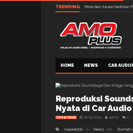
TRENDING
Mirai dan Asuka Hadirkan 
HOME
NEWS
CAR AUDIO
Reproduksi Sound
Nyata di Car Audio
18/05/2022
admin
0
TIPS & TRICK
Asawendo
News
Rumah A
13
1321