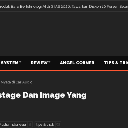
Produk Baru Berteknologi AI di GIIAS 2026, Tawarkan Diskon 10 Persen S
 SYSTEM
REVIEW
ANGEL CORNER
TIPS & TR
stage Dan Image Yang
udio Indonesia
tips & trick
11
82