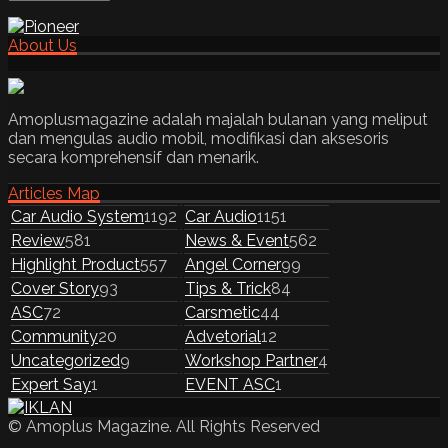
About Us
Amoplusmagazine adalah majalah bulanan yang meliput
dan mengulas audio mobil, modifikasi dan aksesoris
secara komprehensif dan menarik.
Articles Map
Car Audio System
1192
Car Audio
1151
Review
581
News & Event
562
Highlight Product
557
Angel Corner
99
Cover Story
93
Tips & Trick
84
ASC
72
Carsmetic
44
Community
20
Advetorial
12
Uncategorized
9
Workshop Partner
4
Expert Say
1
EVENT ASC
1
© Amoplus Magazine. All Rights Reserved