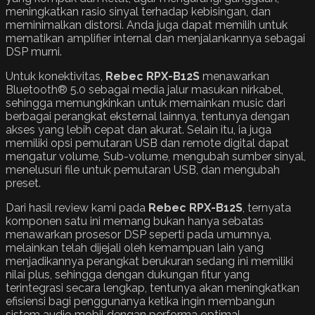
meningkatkan rasio sinyal terhadap kebisingan, dan
meminimalkan distorsi. Anda juga dapat memilih untuk
mematikan amplifier internal dan menjalankannya sebagai
DSP murni.
Untuk konektivitas,
Rebec RPX-B12S
menawarkan
Bluetooth® 5.0 sebagai media jalur masukan nirkabel,
sehingga memungkinkan untuk memainkan music dari
berbagai perangkat eksternal lainnya, tentunya dengan
akses yang lebih cepat dan akurat. Selain itu, ia juga
memiliki opsi pemutaran USB dan remote digital dapat
mengatur volume, Sub-volume, mengubah sumber sinyal,
menelusuri file untuk pemutaran USB, dan mengubah
preset.
Dari hasil review kami pada
Rebec RPX-B12S
, ternyata
komponen satu ini memang bukan hanya sebatas
menawarkan prosesor DSP seperti pada umumnya,
melainkan telah dijejali oleh kemampuan lain yang
menjadikannya perangkat berukuran sedang ini memiliki
nilai plus, sehingga dengan dukungan fitur yang
terintegrasi secara lengkap, tentunya akan meningkatkan
efisiensi bagi penggunanya ketika ingin membangun
sistem audio mobil dengan performa optimal.