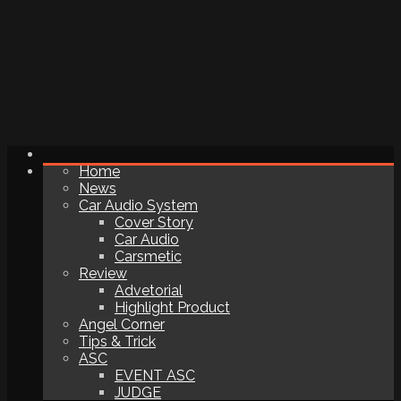
Home
News
Car Audio System
Cover Story
Car Audio
Carsmetic
Review
Advetorial
Highlight Product
Angel Corner
Tips & Trick
ASC
EVENT ASC
JUDGE