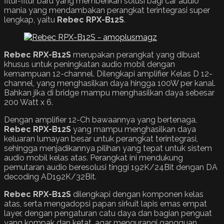
fitur-fitur baru yang memberikan solusi bagi car audio
mania yang mendambakan perangkat terintegrasi super
lengkap, yaitu
Rebec RPX-B12S
.
Rebec RPX-B12S
merupakan perangkat yang dibuat
khusus untuk peningkatan audio mobil dengan
kemampuan 12-channel. Dilengkapi amplifier Kelas D 12-
channel, yang menghasilkan daya hingga 100W per kanal.
Bahkan jika di bridge mampu menghasilkan daya sebesar
200 Watt x 6.
Dengan amplifier 12-Ch bawaannya yang bertenaga,
Rebec RPX-B12S
yang mampu menghasilkan daya
keluaran lumayan besar untuk perangkat terintegrasi,
sehingga menjadikannya pilihan yang tepat untuk sistem
audio mobil kelas atas. Perangkat ini mendukung
pemutaran audio beresolusi tinggi 192K/24Bit dengan DA
decoding AD192K/32Bit.
Rebec RPX-B12S
dilengkapi dengan komponen kelas
atas, serta mengadopsi papan sirkuit lapis emas empat
layer, dengan pengaturan catu daya dan bagian penguat
yang kompak dan ketat, agar mengurangi gangguan,