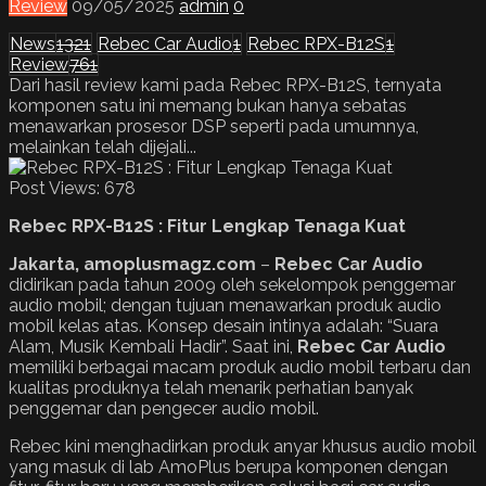
Review
09/05/2025
admin
0
News
1321
Rebec Car Audio
1
Rebec RPX-B12S
1
Review
761
Dari hasil review kami pada Rebec RPX-B12S, ternyata
komponen satu ini memang bukan hanya sebatas
menawarkan prosesor DSP seperti pada umumnya,
melainkan telah dijejali...
Post Views:
678
Rebec RPX-B12S : Fitur Lengkap Tenaga Kuat
Jakarta, amoplusmagz.com
–
Rebec Car Audio
didirikan pada tahun 2009 oleh sekelompok penggemar
audio mobil; dengan tujuan menawarkan produk audio
mobil kelas atas. Konsep desain intinya adalah: “Suara
Alam, Musik Kembali Hadir”. Saat ini,
Rebec Car Audio
memiliki berbagai macam produk audio mobil terbaru dan
kualitas produknya telah menarik perhatian banyak
penggemar dan pengecer audio mobil.​​
Rebec kini menghadirkan produk anyar khusus audio mobil
yang masuk di lab AmoPlus berupa komponen dengan