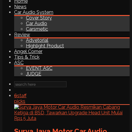
Home
News
Car Audio System
Cover Story
Car Audio
Carsmetic
Review
Advetorial
Highlight Product
Angel Corner
Tips & Trick
ASC
EVENT ASC
JUDGE
6
staff
picks
Surya Jaya Motor Car Audio