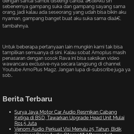
dengan santai sambil diselingi canda. â€œAku sih
sebenernya gampang suka dan gampang sayang sama
orang, jadi kalau ada seseorang yang udah bisa bikin aku
nyaman, gampang banget buat aku suka sama diaâ€,
tambahnya.
Untuk beberapa pertanyaan lain mungkin kami tak bisa
tampilkan semuanya di sini. Kalau sobat Amoplus masih
penasaran dengan sosok Rava ini bisa saksikan video
wawancara exclusive-nya secara langsung di channel
Youtube AmoPlus Magz. Jangan lupa di-subscribe juga ya
sob..
Berita Terbaru
Surya Jaya Motor Car Audio Resmikan Cabang
Ketiga di BSD, Tawarkan Upgrade Head Unit Mulai
Rp1,5 Juta
Venom Audio Perkuat Visi Menuju 25 Tahun, Bidik