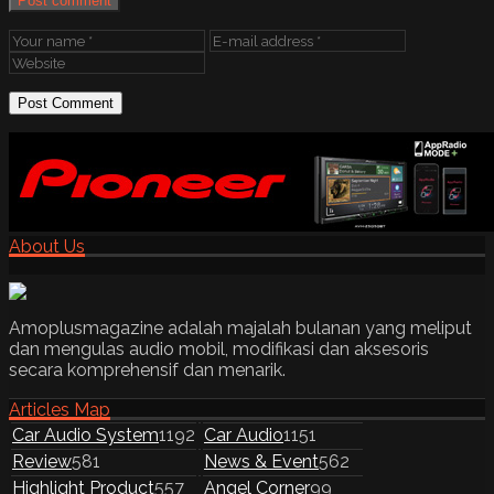
Post comment
About Us
Amoplusmagazine adalah majalah bulanan yang meliput
dan mengulas audio mobil, modifikasi dan aksesoris
secara komprehensif dan menarik.
Articles Map
Car Audio System
1192
Car Audio
1151
Review
581
News & Event
562
Highlight Product
557
Angel Corner
99