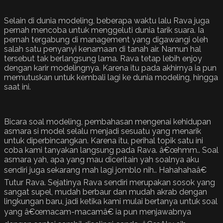
Selain di dunia modeling, beberapa waktu lalu Rava juga
pernah mencoba untuk menggeluti dunia tarik suara. Ia
pernah tergabung di management yang digawangi oleh
salah satu penyanyi kenamaan di tanah air. Namun hal
tersebut tak berlangsung lama. Rava tetap lebih enjoy
dengan karir modelingnya. Karena itu pada akhirnya ia pun
memutuskan untuk kembali lagi ke dunia modeling, hingga
saat ini.
Bicara soal modeling, pembahasan mengenai kehidupan
asmara si model selalu menjadi sesuatu yang menarik
untuk diperbincangkan. Karena itu, perihal topik satu ini
coba kami tanyakan langsung pada Rava. â€œhmm.. Soal
asmara yah, apa yang mau diceritain yah soalnya aku
sendiri juga sekarang mah lagi jomblo nih.. Hahahahaâ€
Tutur Rava. Sejatinya Rava sendiri merupakan sosok yang
sangat supel, mudah berbaur dan mudah akrab dengan
lingkungan baru, jadi ketika kami mulai bertanya untuk soal
yang â€œmacam-macamâ€ ia pun menjawabnya