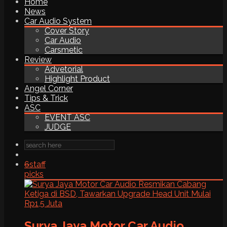
Home
News
Car Audio System
Cover Story
Car Audio
Carsmetic
Review
Advetorial
Highlight Product
Angel Corner
Tips & Trick
ASC
EVENT ASC
JUDGE
6
staff
picks
Surya Jaya Motor Car Audio