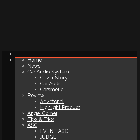
Home
News
Car Audio System
Cover Story
Car Audio
Carsmetic
Review
Advetorial
Highlight Product
Angel Corner
Tips & Trick
ASC
EVENT ASC
JUDGE