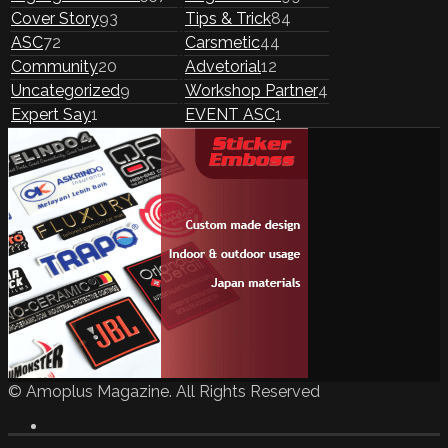
Cover Story
93
Tips & Trick
84
ASC
72
Carsmetic
44
Community
20
Advetorial
12
Uncategorized
9
Workshop Partner
4
Expert Say
1
EVENT ASC
1
© Amoplus Magazine. All Rights Reserved